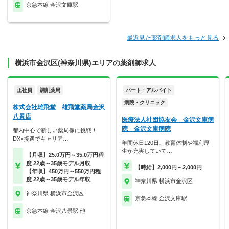
京急本線 金沢文庫駅
最近見た薬剤師求人をもっと見る
横浜市金沢区(神奈川県)エリアの薬剤師求人
正社員
調剤薬局
パート・アルバイト
病院・クリニック
株式会社雄飛堂 雄飛堂薬局金沢
八景店
医療法人社団協友会 金沢文庫病
院 金沢文庫病院
都内中心で新しい薬局像に挑戦！
DX×接遇でキャリア…
年間休日120日、教育体制や福利厚
生が充実していて…
【月収】25.0万円～35.0万円程
度 22歳～35歳モデル月収
【時給】2,000円～2,000円
【年収】450万円～550万円程
度 22歳～35歳モデル年収
神奈川県 横浜市金沢区
神奈川県 横浜市金沢区
京急本線 金沢文庫駅
京急本線 金沢八景駅 他