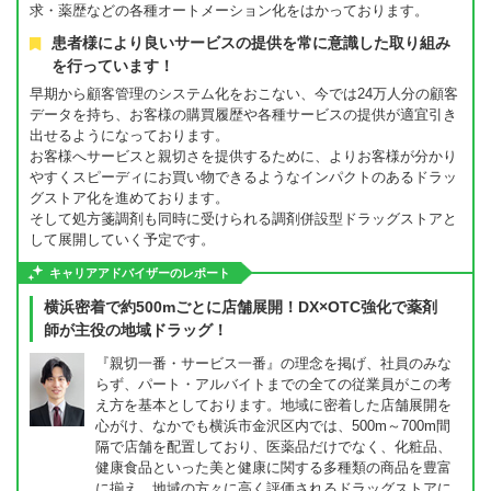
求・薬歴などの各種オートメーション化をはかっております。
患者様により良いサービスの提供を常に意識した取り組み
を行っています！
早期から顧客管理のシステム化をおこない、今では24万人分の顧客
データを持ち、お客様の購買履歴や各種サービスの提供が適宜引き
出せるようになっております。
お客様へサービスと親切さを提供するために、よりお客様が分かり
やすくスピーディにお買い物できるようなインパクトのあるドラッ
グストア化を進めております。
そして処方箋調剤も同時に受けられる調剤併設型ドラッグストアと
して展開していく予定です。
キャリアアドバイザーのレポート
横浜密着で約500mごとに店舗展開！DX×OTC強化で薬剤
師が主役の地域ドラッグ！
『親切一番・サービス一番』の理念を掲げ、社員のみな
らず、パート・アルバイトまでの全ての従業員がこの考
え方を基本としております。地域に密着した店舗展開を
心がけ、なかでも横浜市金沢区内では、500m～700m間
隔で店舗を配置しており、医薬品だけでなく、化粧品、
健康食品といった美と健康に関する多種類の商品を豊富
に揃え、地域の方々に高く評価されるドラッグストアに