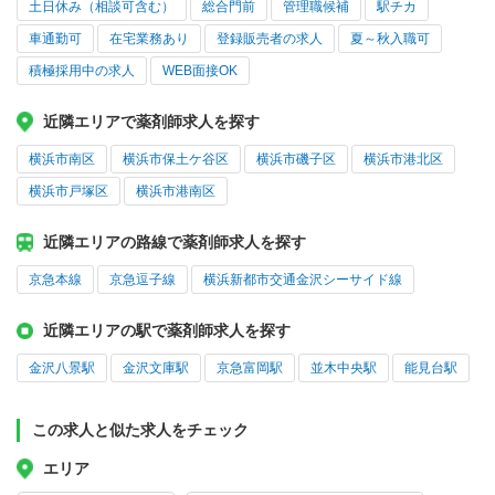
土日休み（相談可含む）
総合門前
管理職候補
駅チカ
車通勤可
在宅業務あり
登録販売者の求人
夏～秋入職可
積極採用中の求人
WEB面接OK
近隣エリアで薬剤師求人を探す
横浜市南区
横浜市保土ケ谷区
横浜市磯子区
横浜市港北区
横浜市戸塚区
横浜市港南区
近隣エリアの路線で薬剤師求人を探す
京急本線
京急逗子線
横浜新都市交通金沢シーサイド線
近隣エリアの駅で薬剤師求人を探す
金沢八景駅
金沢文庫駅
京急富岡駅
並木中央駅
能見台駅
この求人と似た求人をチェック
エリア