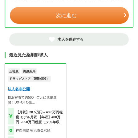
次に進む
求人を保存する
最近見た薬剤師求人
正社員
調剤薬局
ドラッグストア（調剤併設）
法人名非公開
横浜密着で約500mごとに店舗展
開！DX×OTC強…
【月収】28.5万円～40.0万円程
度 モデル月収 【年収】400万
円～650万円程度 モデル年収
神奈川県 横浜市金沢区