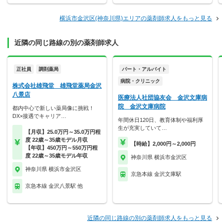
横浜市金沢区(神奈川県)エリアの薬剤師求人をもっと見る
近隣の同じ路線の別の薬剤師求人
正社員
調剤薬局
パート・アルバイト
病院・クリニック
株式会社雄飛堂 雄飛堂薬局金沢
八景店
医療法人社団協友会 金沢文庫病
院 金沢文庫病院
都内中心で新しい薬局像に挑戦！
DX×接遇でキャリア…
年間休日120日、教育体制や福利厚
生が充実していて…
【月収】25.0万円～35.0万円程
度 22歳～35歳モデル月収
【時給】2,000円～2,000円
【年収】450万円～550万円程
度 22歳～35歳モデル年収
神奈川県 横浜市金沢区
神奈川県 横浜市金沢区
京急本線 金沢文庫駅
京急本線 金沢八景駅 他
近隣の同じ路線の別の薬剤師求人をもっと見る