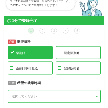
マイナビ薬剤師ご登録後、担当のアドバイザーより
この求人についてご案内差し上げます！
1分で登録完了
1
2
3
4
5
取得資格
必須
必須
薬剤師
認定薬剤師
薬剤師取得見込
登録販売者
取得予定年
希望の就業時期
必須
任意
年 3月