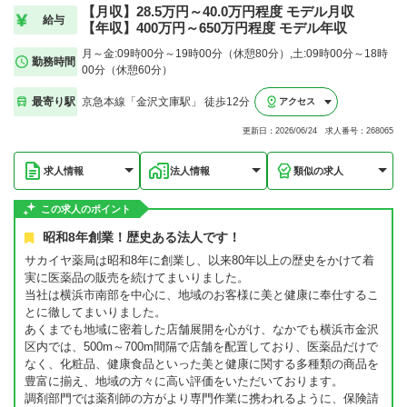
【月収】28.5万円～40.0万円程度 モデル月収
給与
【年収】400万円～650万円程度 モデル年収
月～金:09時00分～19時00分（休憩80分）,土:09時00分～18時
勤務時間
00分（休憩60分）
最寄り駅
京急本線「金沢文庫駅」 徒歩12分
アクセス
更新日：2026/06/24 求人番号：268065
求人情報
法人情報
類似の求人
この求人のポイント
昭和8年創業！歴史ある法人です！
サカイヤ薬局は昭和8年に創業し、以来80年以上の歴史をかけて着
実に医薬品の販売を続けてまいりました。
当社は横浜市南部を中心に、地域のお客様に美と健康に奉仕するこ
とに徹してまいりました。
あくまでも地域に密着した店舗展開を心がけ、なかでも横浜市金沢
区内では、500m～700m間隔で店舗を配置しており、医薬品だけで
なく、化粧品、健康食品といった美と健康に関する多種類の商品を
豊富に揃え、地域の方々に高い評価をいただいております。
調剤部門では薬剤師の方がより専門作業に携われるように、保険請