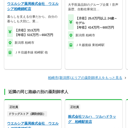
ウエルシア薬局株式会社 ウエル
大手医薬品卸のグループ企業！音声
シア柏崎錦町店
薬歴、自動在庫発注…
暮らしを支える仕事だから、自分の
【月収】25.0万円以上 24歳～
暮らしも大切に。業…
モデル
【年収】414万円～600万円
【月収】33.5万円
【年収】515万円～650万円
新潟県 柏崎市
新潟県 柏崎市
ＪＲ越後線 東柏崎駅
ＪＲ信越本線 柏崎駅 他
柏崎市(新潟県)エリアの薬剤師求人をもっと見る
近隣の同じ路線の別の薬剤師求人
正社員
正社員
ドラッグストア（調剤併設）
株式会社ツルハ ツルハドラッ
グ 柏崎駅前店
ウエルシア薬局株式会社 ウエル