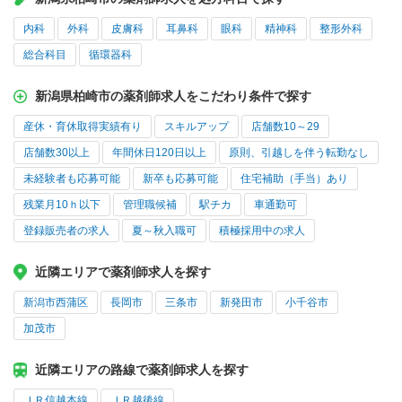
内科
外科
皮膚科
耳鼻科
眼科
精神科
整形外科
総合科目
循環器科
新潟県柏崎市の薬剤師求人をこだわり条件で探す
産休・育休取得実績有り
スキルアップ
店舗数10～29
店舗数30以上
年間休日120日以上
原則、引越しを伴う転勤なし
未経験者も応募可能
新卒も応募可能
住宅補助（手当）あり
残業月10ｈ以下
管理職候補
駅チカ
車通勤可
登録販売者の求人
夏～秋入職可
積極採用中の求人
近隣エリアで薬剤師求人を探す
新潟市西蒲区
長岡市
三条市
新発田市
小千谷市
加茂市
近隣エリアの路線で薬剤師求人を探す
ＪＲ信越本線
ＪＲ越後線