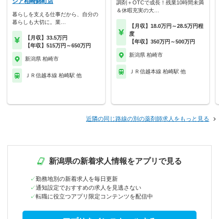
シア柏崎錦町店
調剤＋OTCで成長！残業10時間未満
＆休暇充実の大…
暮らしを支える仕事だから、自分の
暮らしも大切に。業…
【月収】18.0万円～28.5万円程
度
【月収】33.5万円
【年収】350万円～500万円
【年収】515万円～650万円
新潟県 柏崎市
新潟県 柏崎市
ＪＲ信越本線 柏崎駅 他
ＪＲ信越本線 柏崎駅 他
近隣の同じ路線の別の薬剤師求人をもっと見る
新潟県の新着求人情報をアプリで見る
勤務地別の新着求人を毎日更新
通知設定でおすすめの求人を見逃さない
転職に役立つアプリ限定コンテンツを配信中