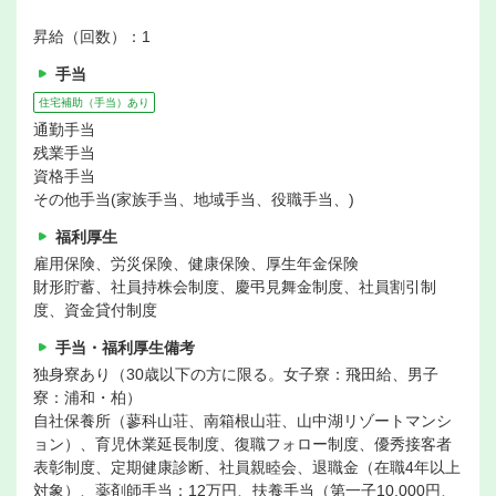
昇給（回数）：1
手当
住宅補助（手当）あり
通勤手当
残業手当
資格手当
その他手当(家族手当、地域手当、役職手当、)
福利厚生
雇用保険、労災保険、健康保険、厚生年金保険
財形貯蓄、社員持株会制度、慶弔見舞金制度、社員割引制
度、資金貸付制度
手当・福利厚生備考
独身寮あり（30歳以下の方に限る。女子寮：飛田給、男子
寮：浦和・柏）
自社保養所（蓼科山荘、南箱根山荘、山中湖リゾートマンシ
ョン）、育児休業延長制度、復職フォロー制度、優秀接客者
表彰制度、定期健康診断、社員親睦会、退職金（在職4年以上
対象）、薬剤師手当：12万円、扶養手当（第一子10,000円、