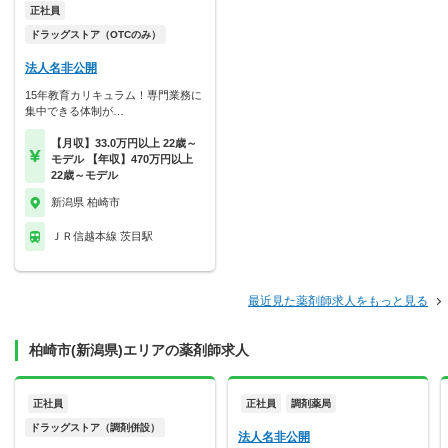
正社員
ドラッグストア（OTCのみ）
法人名非公開
15年教育カリキュラム！専門業務に
集中できる体制が…
【月収】33.0万円以上 22歳～
モデル 【年収】470万円以上
22歳～モデル
新潟県 柏崎市
ＪＲ信越本線 茨目駅
最近見た薬剤師求人をもっと見る
柏崎市(新潟県)エリアの薬剤師求人
正社員
正社員
調剤薬局
ドラッグストア（調剤併設）
法人名非公開