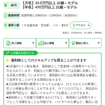
【月収】33.0万円以上 22歳～モデル
給与
【年収】470万円以上 22歳～モデル
勤務時間
就業時間1:10時00分～21時00分（休憩60分）
最寄り駅
ＪＲ信越本線「茨目駅」 バス・車6分
アクセス
更新日：2026/06/18 求人番号：496668
求人情報
法人情報
類似の求人
この求人のポイント
薬剤師としてのスキルアップを図ることができます
■1店舗2ライン制を敷き、薬剤師として患者様への接客サービスに
力を入れています。利益などの数字面については店舗に在籍してい
る店長が管理していますので、薬剤師の方にはお客様満足を徹底し
て追求することができる環境があります。
■入社後15年間の教育カリキュラムがあり、ひとりひとりの希望に
応じた研修を受けることができます。ＯＴＣだけでなく、併設店や
調剤専門店など、幅広いスキルアップを図ることができます。
■薬剤師として店舗で活躍するだけでなく、将来的には本部スタッ
フとして活躍することも可能です。バイヤーや人事など、幅広い活