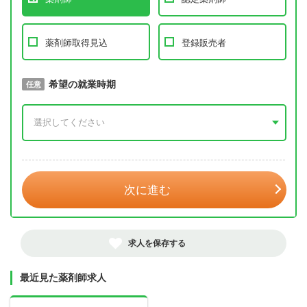
薬剤師取得見込
登録販売者
取得予定年
希望の就業時期
必須
任意
年 3月
次に進む
求人を保存する
最近見た薬剤師求人