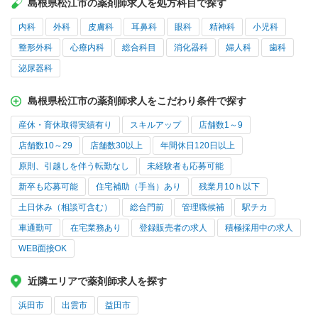
島根県松江市の薬剤師求人を処方科目で探す
内科
外科
皮膚科
耳鼻科
眼科
精神科
小児科
整形外科
心療内科
総合科目
消化器科
婦人科
歯科
泌尿器科
島根県松江市の薬剤師求人をこだわり条件で探す
産休・育休取得実績有り
スキルアップ
店舗数1～9
店舗数10～29
店舗数30以上
年間休日120日以上
原則、引越しを伴う転勤なし
未経験者も応募可能
新卒も応募可能
住宅補助（手当）あり
残業月10ｈ以下
土日休み（相談可含む）
総合門前
管理職候補
駅チカ
車通勤可
在宅業務あり
登録販売者の求人
積極採用中の求人
WEB面接OK
近隣エリアで薬剤師求人を探す
浜田市
出雲市
益田市