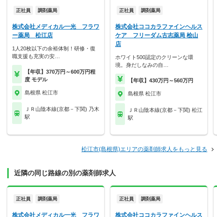
正社員
調剤薬局
正社員
調剤薬局
株式会社メディカル一光 フラワ
株式会社ココカラファインヘルス
ー薬局 松江店
ケア フリーダム古志薬局 桧山
店
1人20枚以下の余裕体制！研修・復
職支援も充実の安…
ホワイト500認定のクリーンな環
境。身だしなみの自…
【年収】370万円～600万円程
度 モデル
【年収】430万円～560万円
島根県 松江市
島根県 松江市
ＪＲ山陰本線(京都－下関) 乃木
ＪＲ山陰本線(京都－下関) 松江
駅
駅
松江市(島根県)エリアの薬剤師求人をもっと見る
近隣の同じ路線の別の薬剤師求人
正社員
調剤薬局
正社員
調剤薬局
株式会社メディカル一光 フラワ
株式会社ココカラファインヘルス