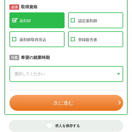
取得資格
必須
必須
薬剤師
認定薬剤師
薬剤師取得見込
登録販売者
取得予定年
希望の就業時期
必須
任意
年 3月
次に進む
求人を保存する