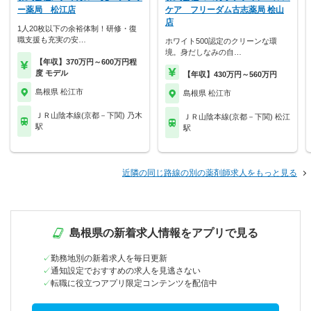
ー薬局 松江店
ケア フリーダム古志薬局 桧山
店
1人20枚以下の余裕体制！研修・復
職支援も充実の安…
ホワイト500認定のクリーンな環
境。身だしなみの自…
【年収】370万円～600万円程
度 モデル
【年収】430万円～560万円
島根県 松江市
島根県 松江市
ＪＲ山陰本線(京都－下関) 乃木
ＪＲ山陰本線(京都－下関) 松江
駅
駅
近隣の同じ路線の別の薬剤師求人をもっと見る
島根県の新着求人情報をアプリで見る
勤務地別の新着求人を毎日更新
通知設定でおすすめの求人を見逃さない
転職に役立つアプリ限定コンテンツを配信中