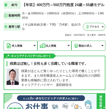
【年収】400万円～550万円程度 24歳～55歳モデル
給与
月～金:09時00分～18時00分（休憩60分）,土:09時00分～13時
勤務時間
00分
ＪＲ山陰本線(京都－下関)「乃木駅」 徒歩15
最寄り駅
アクセス
分
更新日：2023/08/23 求人番号：494878
求人情報
法人情報
類似の求人
キャリアアドバイザーのレポート
残業ほぼ無し！女性も多く活躍している職場です。
残業がほとんど無くゆったりとした環境で働くことがで
きます。また特別養護老人ホームなどの施設向けの調剤
業務も積極的に受け入れています。
キャリアアドバイザー 薬剤師担当