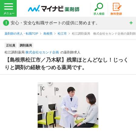
!
安心・安全な転職サポートの提供に努めます。
薬剤師の求人・転職TOP
島根県
松江市
松江調剤薬局 株式会社セカンド企画の薬剤師
正社員
調剤薬局
松江調剤薬局
株式会社セカンド企画
の薬剤師求人
【島根県松江市／乃木駅】残業ほとんどなし！じっく
りと調剤の経験をつめる薬局です。