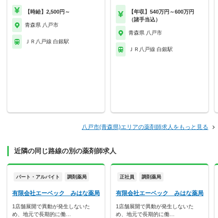
【時給】2,500円～
【年収】540万円～600万円
（諸手当込）
青森県 八戸市
青森県 八戸市
ＪＲ八戸線 白銀駅
ＪＲ八戸線 白銀駅
八戸市(青森県)エリアの薬剤師求人をもっと見る
近隣の同じ路線の別の薬剤師求人
パート・アルバイト
調剤薬局
正社員
調剤薬局
有限会社エーベック みはな薬局
有限会社エーベック みはな薬局
1店舗展開で異動が発生しないた
1店舗展開で異動が発生しないた
め、地元で長期的に働…
め、地元で長期的に働…