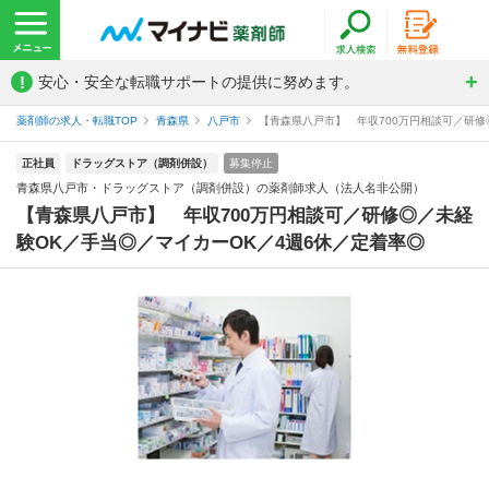
!
安心・安全な転職サポートの提供に努めます。
薬剤師の求人・転職TOP
青森県
八戸市
【青森県八戸市】 年収700万円相談可／研修◎
正社員
ドラッグストア（調剤併設）
募集停止
青森県八戸市・ドラッグストア（調剤併設）の薬剤師求人（法人名非公開）
【青森県八戸市】 年収700万円相談可／研修◎／未経
験OK／手当◎／マイカーOK／4週6休／定着率◎