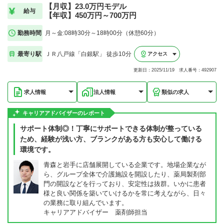
【月収】23.0万円モデル
給与
【年収】450万円～700万円
勤務時間
月～金:08時30分～18時00分（休憩60分）
最寄り駅
ＪＲ八戸線「白銀駅」 徒歩10分
アクセス
更新日：2025/11/19 求人番号：492907
求人情報
法人情報
類似の求人
キャリアアドバイザーのレポート
サポート体制◎！丁寧にサポートできる体制が整っている
ため、経験が浅い方、ブランクがある方も安心して働ける
環境です。
青森と岩手に店舗展開している企業です。地場企業なが
ら、グループ全体で介護施設を開設したり、薬局製剤部
門の開設などを行っており、安定性は抜群。いかに患者
様と良い関係を築いていけるかを常に考えながら、日々
の業務に取り組んでいます。
キャリアアドバイザー 薬剤師担当