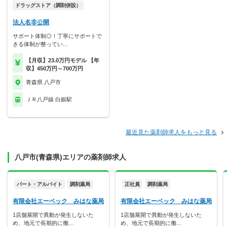
ドラッグストア（調剤併設）
法人名非公開
サポート体制◎！丁寧にサポートで
きる体制が整ってい…
【月収】23.0万円モデル 【年
収】450万円～700万円
青森県 八戸市
ＪＲ八戸線 白銀駅
最近見た薬剤師求人をもっと見る
八戸市(青森県)エリアの薬剤師求人
パート・アルバイト
調剤薬局
正社員
調剤薬局
有限会社エーベック みはな薬局
有限会社エーベック みはな薬局
1店舗展開で異動が発生しないた
1店舗展開で異動が発生しないた
め、地元で長期的に働…
め、地元で長期的に働…