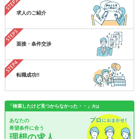
求人のご紹介
面接・条件交渉
転職成功!!
「検索したけど見つからなかった・・」
方は
あなたの
希望条件に合う
理想の求人