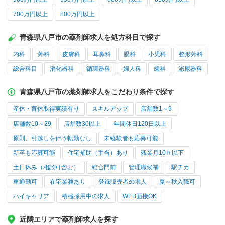
700万円以上
800万円以上
青森県八戸市の薬剤師求人を処方科目で探す
内科
外科
皮膚科
耳鼻科
眼科
小児科
整形外科
総合科目
消化器科
循環器科
婦人科
歯科
泌尿器科
青森県八戸市の薬剤師求人をこだわり条件で探す
産休・育休取得実績有り
スキルアップ
店舗数1～9
店舗数10～29
店舗数30以上
年間休日120日以上
原則、引越しを伴う転勤なし
未経験者も応募可能
新卒も応募可能
住宅補助（手当）あり
残業月10ｈ以下
土日休み（相談可含む）
総合門前
管理職候補
駅チカ
車通勤可
在宅業務あり
登録販売者の求人
夏～秋入職可
ハイキャリア
積極採用中の求人
WEB面接OK
近隣エリアで薬剤師求人を探す