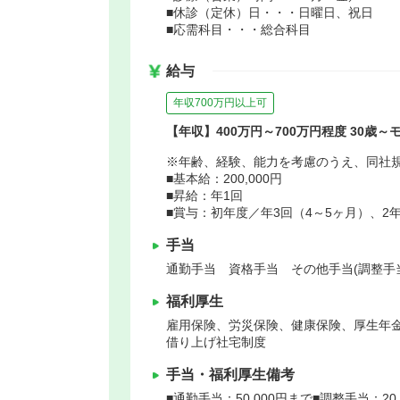
■休診（定休）日・・・日曜日、祝日
■応需科目・・・総合科目
給与
年収700万円以上可
【年収】400万円～700万円程度 30歳～
※年齢、経験、能力を考慮のうえ、同社
■基本給：200,000円
■昇給：年1回
■賞与：初年度／年3回（4～5ヶ月）、2
手当
通勤手当 資格手当 その他手当(調整手
福利厚生
雇用保険、労災保険、健康保険、厚生年
借り上げ社宅制度
手当・福利厚生備考
■通勤手当：50,000円まで■調整手当：20,