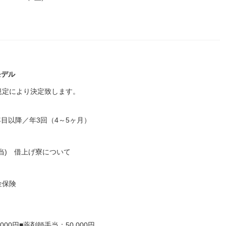
モデル
規定により決定致します。
年目以降／年3回（4～5ヶ月）
当) 借上げ寮について
金保険
000円■薬剤師手当：50,000円