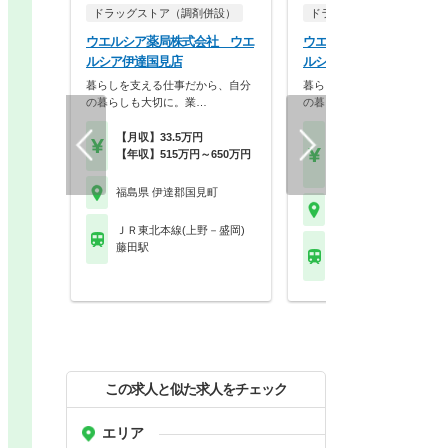
ドラッグストア（調剤併設）
ドラッグストア（OTCのみ
ウエルシア薬局株式会社 ウエ
ウエルシア薬局株式会社 
ルシア伊達国見店
ルシア伊達国見店
暮らしを支える仕事だから、自分
暮らしを支える仕事だから、
の暮らしも大切に。業…
の暮らしも大切に。業…
【月収】33.5万円
【月収】21.5万円～27.
【年収】515万円～650万円
円
【年収】308万円～45
福島県 伊達郡国見町
福島県 伊達郡国見町
ＪＲ東北本線(上野－盛岡)
藤田駅
ＪＲ東北本線(上野－盛
藤田駅
この求人と似た求人をチェック
エリア