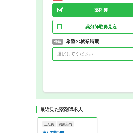
薬剤師
薬剤師取得見込
取得予定年
希望の就業時期
必須
任意
年 3月
最近見た薬剤師求人
正社員
調剤薬局
法人名非公開