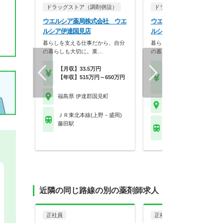
ドラッグストア（調剤併設）
ドラッグストア（OTCのみ
ウエルシア薬局株式会社 ウエ
ウエルシア薬局株式会社 
ルシア伊達国見店
ルシア伊達国見店
暮らしを支える仕事だから、自分
暮らしを支える仕事だから、
の暮らしも大切に。業…
の暮らしも大切に。業…
【月収】33.5万円
【月収】21.5万円～27.
【年収】515万円～650万円
円
【年収】308万円～45
福島県 伊達郡国見町
福島県 伊達郡国見町
ＪＲ東北本線(上野－盛岡)
藤田駅
ＪＲ東北本線(上野－盛
藤田駅
近隣の同じ路線の別の薬剤師求人
正社員
正社員