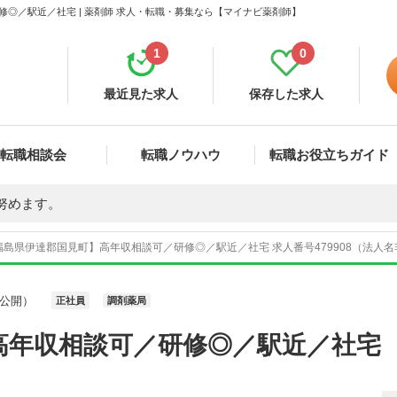
◎／駅近／社宅 | 薬剤師 求人・転職・募集なら【マイナビ薬剤師】
1
0
最近見た求人
保存した求人
転職相談会
転職ノウハウ
転職お役立ちガイド
努めます。
福島県伊達郡国見町】高年収相談可／研修◎／駅近／社宅 求人番号479908（法人
公開）
正社員
調剤薬局
高年収相談可／研修◎／駅近／社宅