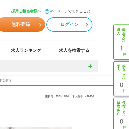
採用ご担当者様へ
マイページでできること
無料登録
ログイン
1
求人ランキング
求人を検索する
名非公開）
0
更新日：2024/11/10
求人番号：479908
0