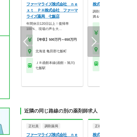
ファーマライズ株式会社 ｎｅ
株式会社ツルハ 七飯鳴川
ｘｔ ＰＨ株式会社 ファーマ
調剤＋OTCで成長！残業10
ライズ薬局 七飯店
満＆休暇充実の大…
年間休日120日以上！復帰率
【月収】18.0万円～28.
100％、現場の声を大…
円程度
【年収】350万円～50
【年収】500万円～650万円
北海道 亀田郡七飯町
北海道 亀田郡七飯町
ＪＲ函館本線(函館－旭
ＪＲ函館本線(函館－旭川)
七飯駅
七飯駅
近隣の同じ路線の別の薬剤師求人
正社員
調剤薬局
正社員
ファーマライズ株式会社 ｎｅ
株式会社ツルハ 七飯鳴川