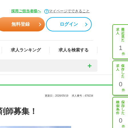
採用ご担当者様へ
マイページでできること
無料登録
ログイン
1
求人ランキング
求人を検索する
0
更新日：2026/05/19
求人番号：479234
剤師募集！
0