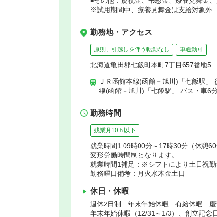
■その他：慶祝金、弔慰金、療養見舞金
※試用期間中、療養見舞金は支給対象外
勤務地・アクセス
原則、引越しを伴う転勤なし
車通勤可
北海道亀田郡七飯町本町7丁目657番地5
ＪＲ函館本線(函館－旭川)「七飯駅」 
線(函館－旭川)「七飯駅」 バス・車6
勤務時間
残業月10ｈ以下
就業時間1:09時00分～17時30分（休憩6
変形労働時間制となります。
就業時間1補足：※シフトにより土日祝勤
勤務曜日備考：月火水木金土日
休日・休暇
週休2日制 年末年始休暇 有給休暇 
年末年始休暇（12/31～1/3）、創立