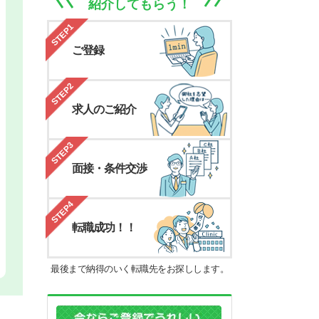
紹介してもらう！
STEP1
ご登録
STEP2
求人のご紹介
STEP3
面接・条件交渉
STEP4
転職成功！！
最後まで納得のいく転職先をお探しします。