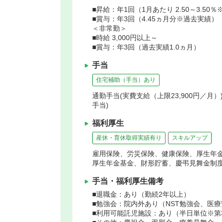
■昇給：年1回（1月あたり 2.50～3.50
■賞与：年3回（4.45ヵ月分※過去実績）
＜非常勤＞
■時給 3,000円以上～
■賞与：年3回（過去実績1.0ヵ月）
手当
住宅補助（手当）あり
通勤手当(実費支給（上限23,900円／月）)
手当)
福利厚生
産休・育休取得実績有り
スキルアップ
雇用保険、労災保険、健康保険、厚生年
厚生年金基金、財形貯蓄、慶弔見舞金制
手当・福利厚生備考
■退職金：あり（勤続2年以上）
■勉強会：院内外あり（NST勉強会、医
■利用可能託児施設：あり（半日単位※第