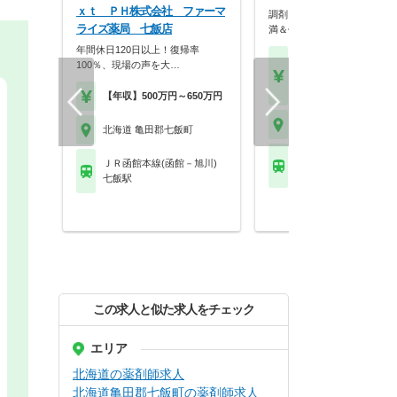
ｘｔ ＰＨ株式会社 ファーマ
調剤＋OTCで成長！残業10
ライズ薬局 七飯店
満＆休暇充実の大…
年間休日120日以上！復帰率
【月収】18.0万円～28.
100％、現場の声を大…
円程度
【年収】350万円～50
【年収】500万円～650万円
北海道 亀田郡七飯町
北海道 亀田郡七飯町
ＪＲ函館本線(函館－旭
ＪＲ函館本線(函館－旭川)
七飯駅
七飯駅
この求人と似た求人をチェック
エリア
北海道の薬剤師求人
北海道亀田郡七飯町の薬剤師求人