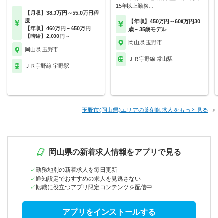
15年以上勤務…
【月収】38.0万円～55.0万円程
度
【年収】450万円～600万円30
【年収】460万円～650万円
歳～35歳モデル
【時給】2,000円～
岡山県 玉野市
岡山県 玉野市
ＪＲ宇野線 常山駅
ＪＲ宇野線 宇野駅
玉野市(岡山県)エリアの薬剤師求人をもっと見る
岡山県の新着求人情報をアプリで見る
勤務地別の新着求人を毎日更新
通知設定でおすすめの求人を見逃さない
転職に役立つアプリ限定コンテンツを配信中
アプリをインストールする