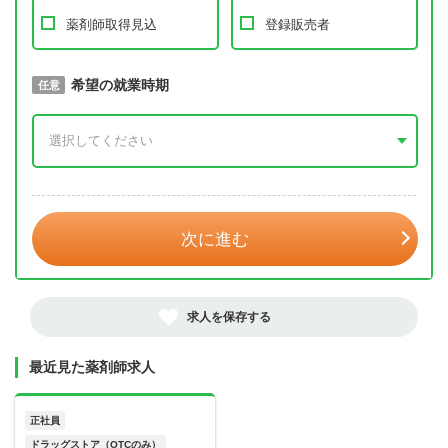
薬剤師取得見込
登録販売者
取得予定年
希望の就業時期
必須
任意
年 3月
次に進む
求人を保存する
最近見た薬剤師求人
正社員
ドラッグストア（OTCのみ）