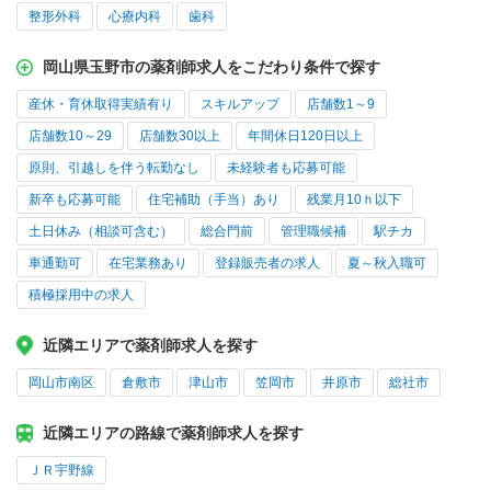
整形外科
心療内科
歯科
岡山県玉野市の薬剤師求人をこだわり条件で探す
産休・育休取得実績有り
スキルアップ
店舗数1～9
店舗数10～29
店舗数30以上
年間休日120日以上
原則、引越しを伴う転勤なし
未経験者も応募可能
新卒も応募可能
住宅補助（手当）あり
残業月10ｈ以下
土日休み（相談可含む）
総合門前
管理職候補
駅チカ
車通勤可
在宅業務あり
登録販売者の求人
夏～秋入職可
積極採用中の求人
近隣エリアで薬剤師求人を探す
岡山市南区
倉敷市
津山市
笠岡市
井原市
総社市
近隣エリアの路線で薬剤師求人を探す
ＪＲ宇野線