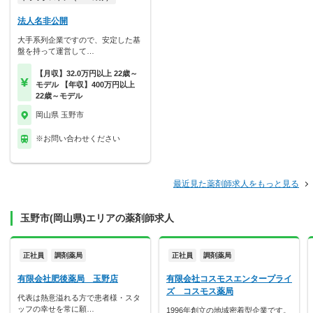
法人名非公開
大手系列企業ですので、安定した基
盤を持って運営して…
【月収】32.0万円以上 22歳～
モデル 【年収】400万円以上
22歳～モデル
岡山県 玉野市
※お問い合わせください
最近見た薬剤師求人をもっと見る
玉野市(岡山県)エリアの薬剤師求人
正社員
調剤薬局
正社員
調剤薬局
有限会社肥後薬局 玉野店
有限会社コスモスエンタープライ
ズ コスモス薬局
代表は熱意溢れる方で患者様・スタ
ッフの幸せを常に願…
1996年創立の地域密着型企業です。