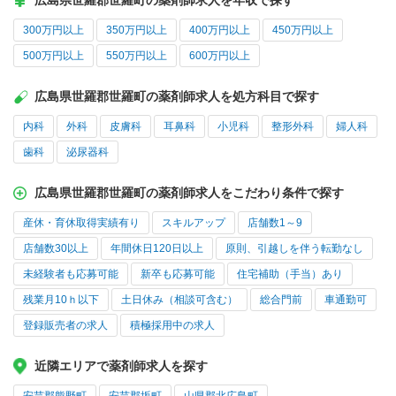
広島県世羅郡世羅町の薬剤師求人を年収で探す
300万円以上
350万円以上
400万円以上
450万円以上
500万円以上
550万円以上
600万円以上
広島県世羅郡世羅町の薬剤師求人を処方科目で探す
内科
外科
皮膚科
耳鼻科
小児科
整形外科
婦人科
歯科
泌尿器科
広島県世羅郡世羅町の薬剤師求人をこだわり条件で探す
産休・育休取得実績有り
スキルアップ
店舗数1～9
店舗数30以上
年間休日120日以上
原則、引越しを伴う転勤なし
未経験者も応募可能
新卒も応募可能
住宅補助（手当）あり
残業月10ｈ以下
土日休み（相談可含む）
総合門前
車通勤可
登録販売者の求人
積極採用中の求人
近隣エリアで薬剤師求人を探す