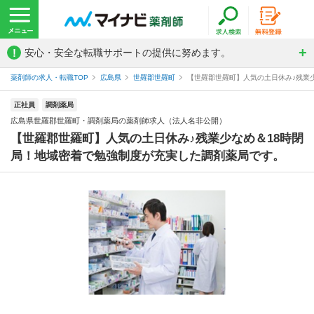
!
安心・安全な転職サポートの提供に努めます。
薬剤師の求人・転職TOP
広島県
世羅郡世羅町
【世羅郡世羅町】人気の土日休み♪残業少
正社員
調剤薬局
広島県世羅郡世羅町・調剤薬局の薬剤師求人（法人名非公開）
【世羅郡世羅町】人気の土日休み♪残業少なめ＆18時閉
局！地域密着で勉強制度が充実した調剤薬局です。