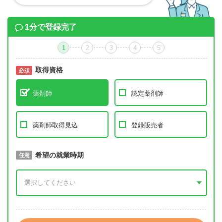
1分で登録完了
1
2
3
4
5
取得資格
必須
必須
薬剤師
認定薬剤師
薬剤師取得見込
登録販売者
取得予定年
希望の就業時期
必須
任意
年 3月