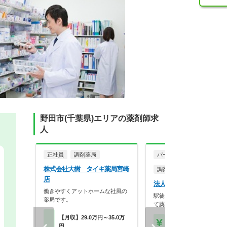
野田市(千葉県)エリアの薬剤師求
人
正社員
調剤薬局
パート・アルバイト
株式会社大樹 タイキ薬局宮崎
調剤薬局
店
法人名非公開
働きやすくアットホームな社風の
駅徒歩1分の医療ビル内の薬
薬局です。
て薬剤師募集！
【月収】29.0万円～35.0万
【時給】2,000円～
円