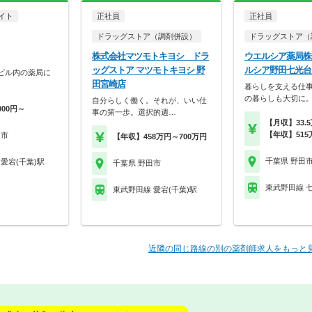
イト
正社員
正社員
ドラッグストア（調剤併設）
ドラッグストア（
株式会社マツモトキヨシ ドラ
ウエルシア薬局株
ッグストア マツモトキヨシ 野
ルシア野田七光台
ビル内の薬局に
田宮崎店
暮らしを支える仕
の暮らしも大切に
自分らしく働く。それが、いい仕
000円～
事の第一歩。選択的週…
【月収】33.
【年収】515
田市
【年収】458万円～700万円
千葉県 野田
愛宕(千葉)駅
千葉県 野田市
東武野田線 
東武野田線 愛宕(千葉)駅
近隣の同じ路線の別の薬剤師求人をもっと