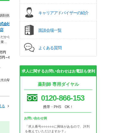
正社員
パート・アルバイト
キャリアアドバイザーの紹介
調剤併設）
ドラッグストア（調剤併設）
ドラッグストア（調
式会社 ウエ
イオンリテール株式会社 イオ
イオンリテール株
店
ン薬局ノア店
ン薬局ノア店
面談会場一覧
事だから、自分
薬剤師を、一つの職業で終わらせ
薬剤師を、一つの職
。業…
ない。バイヤー、商品…
ない。バイヤー、商
よくある質問
5万円
【月収】31.1万円～58.0万
【時給】2,625
万円～650万円
円
【年収】492万円～846万円
千葉県 野田市
市
求人に関するお問い合わせはお電話も便利
千葉県 野田市
東武野田線 野
七光台駅
薬剤師 専用ダイヤル
東武野田線 野田市駅
0120-866-153
見る
携帯・PHS OK！
お問い合わせ例
「求人番号○○○○○○に興味があるので、評判
を教えていただけますか？」