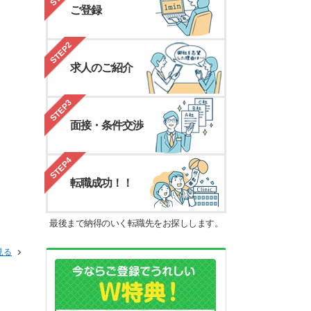
ご登録
STEP2
求人のご紹介
STEP3
面接・条件交渉
STEP4
転職成功！！
最後まで納得のいく転職先をお探しします。
見る