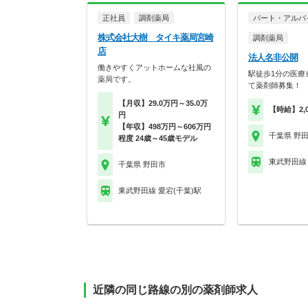
正社員
調剤薬局
パート・アルバ
株式会社大樹 タイキ薬局宮崎
調剤薬局
店
法人名非公開
働きやすくアットホームな社風の
駅徒歩1分の医療
薬局です。
て薬剤師募集！
【月収】29.0万円～35.0万
【時給】2,
円
【年収】498万円～606万円
千葉県 野
程度 24歳～45歳モデル
東武野田線 
千葉県 野田市
東武野田線 愛宕(千葉)駅
近隣の同じ路線の別の薬剤師求人