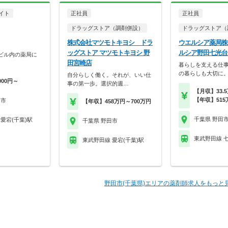
イト
正社員
正社員
ドラッグストア（調剤併設）
ドラッグストア（
株式会社マツモトキヨシ ドラ
ウエルシア薬局株
ッグストア マツモトキヨシ 野
ルシア野田七光台
ビル内の薬局に
田宮崎店
暮らしを支える仕
の暮らしも大切に
自分らしく働く。それが、いい仕
000円～
事の第一歩。選択的週…
【月収】33.
【年収】515
田市
【年収】458万円～700万円
千葉県 野田
愛宕(千葉)駅
千葉県 野田市
東武野田線 
東武野田線 愛宕(千葉)駅
野田市(千葉県)エリアの薬剤師求人をもっと