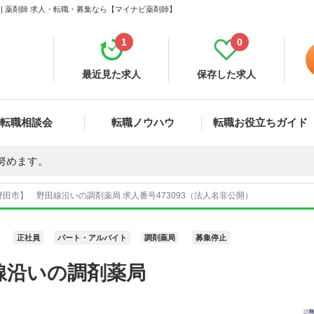
| 薬剤師 求人・転職・募集なら【マイナビ薬剤師】
1
0
最近見た求人
保存した求人
転職相談会
転職ノウハウ
転職お役立ちガイド
努めます。
田市】 野田線沿いの調剤薬局 求人番号473093（法人名非公開）
正社員
パート・アルバイト
調剤薬局
募集停止
線沿いの調剤薬局