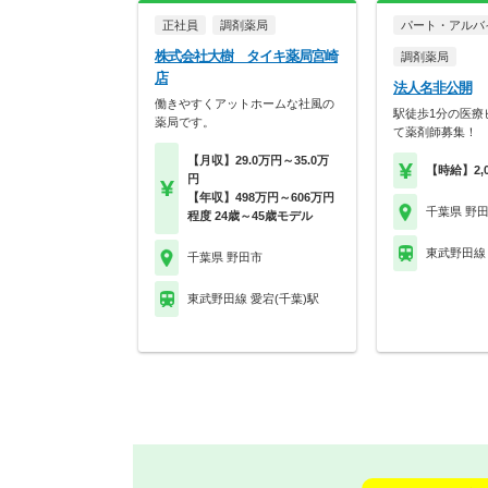
正社員
調剤薬局
パート・アルバ
株式会社大樹 タイキ薬局宮崎
調剤薬局
店
法人名非公開
働きやすくアットホームな社風の
駅徒歩1分の医療
薬局です。
て薬剤師募集！
【月収】29.0万円～35.0万
【時給】2,
円
【年収】498万円～606万円
千葉県 野
程度 24歳～45歳モデル
東武野田線 
千葉県 野田市
東武野田線 愛宕(千葉)駅