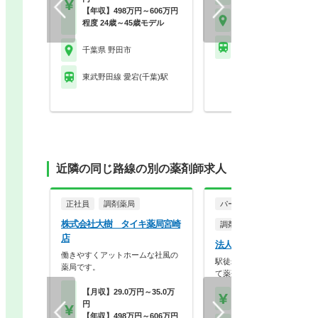
【年収】498万円～606万円
千葉県 野田市
程度 24歳～45歳モデル
東武野田線 愛宕(千葉)
千葉県 野田市
東武野田線 愛宕(千葉)駅
近隣の同じ路線の別の薬剤師求人
正社員
調剤薬局
パート・アルバイト
株式会社大樹 タイキ薬局宮崎
調剤薬局
店
法人名非公開
働きやすくアットホームな社風の
駅徒歩1分の医療ビル内の薬
薬局です。
て薬剤師募集！
【月収】29.0万円～35.0万
【時給】2,000円～
円
【年収】498万円～606万円