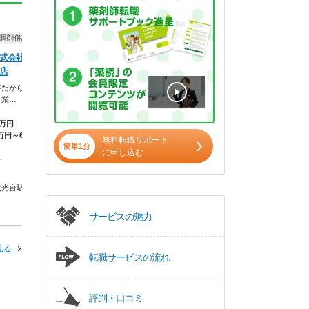
正社員
正社員
調剤併設）
ドラッグストア（調剤併設）
ドラッグストア（調
式会社 ウエ
ウエルシア薬局株式会社 ウエ
イオンリテール株
店
ルシア野田関宿店
ン薬局ノア店
事だから、自分
暮らしを支える仕事だから、自分
薬剤師を、一つの職
。業…
の暮らしも大切に。業…
ない。バイヤー、商
5万円
【月収】33.5万円
【月収】31.1万
万円～650万円
【年収】515万円～650万円
円
無料転職サポート
簡単1分
【年収】492万
に申し込む
市
千葉県 野田市
千葉県 野田市
七光台駅
※お問い合わせください
東武野田線 野
サービスの魅力
見る
転職サービスの流れ
評判・口コミ