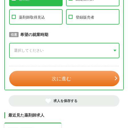
薬剤師取得見込
登録販売者
取得予定年
希望の就業時期
必須
任意
年 3月
次に進む
求人を保存する
最近見た薬剤師求人