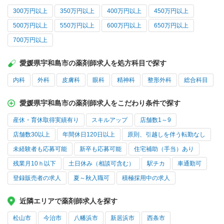
300万円以上
350万円以上
400万円以上
450万円以上
500万円以上
550万円以上
600万円以上
650万円以上
700万円以上
愛媛県宇和島市の薬剤師求人を処方科目で探す
内科
外科
皮膚科
眼科
精神科
整形外科
総合科目
愛媛県宇和島市の薬剤師求人をこだわり条件で探す
産休・育休取得実績有り
スキルアップ
店舗数1～9
店舗数30以上
年間休日120日以上
原則、引越しを伴う転勤なし
未経験者も応募可能
新卒も応募可能
住宅補助（手当）あり
残業月10ｈ以下
土日休み（相談可含む）
駅チカ
車通勤可
登録販売者の求人
夏～秋入職可
積極採用中の求人
近隣エリアで薬剤師求人を探す
松山市
今治市
八幡浜市
新居浜市
西条市