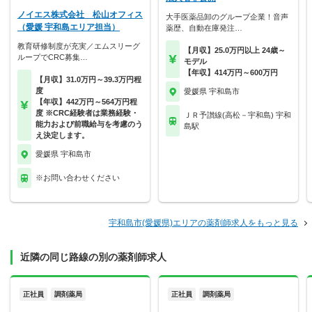
ノイエス株式会社 松山オフィス
大手医薬品卸のグループ企業！音声
（愛媛 宇和島エリア担当）
薬歴、自動在庫発注…
教育研修制度が充実／エムスリーグ
【月収】25.0万円以上 24歳～
ループでCRC募集…
モデル
【年収】414万円～600万円
【月収】31.0万円～39.3万円程
度
愛媛県 宇和島市
【年収】442万円～564万円程
度 ※CRC経験者は業務経験・
ＪＲ予讃線(高松－宇和島) 宇和
能力および前職給与を考慮のう
島駅
え決定します。
愛媛県 宇和島市
※お問い合わせください
宇和島市(愛媛県)エリアの薬剤師求人をもっと見る
近隣の同じ路線の別の薬剤師求人
正社員
調剤薬局
正社員
調剤薬局