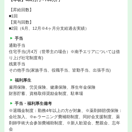
【昇給回数】
■1回
【賞与回数】
■2回（6月、12月※4ヶ月分支給過去実績）
手当
通勤手当
住宅手当(月4万（世帯主の場合）※南予エリアについては借
り上げ社宅制度有)
残業手当
その他手当(家族手当、役職手当、皆勤手当、出張手当)
福利厚生
雇用保険、労災保険、健康保険、厚生年金保険
財形貯蓄、資格取得奨励金制度、駐車場
手当・福利厚生備考
※退職金制度：勤務4年以上の方が対象、※薬剤師賠償保険：
会社加入、※e-ラーニング費補助制度、同好会支援制度、薬
剤師学術大会参加費補助制度、※新人歓迎会、懇親会、忘年
会