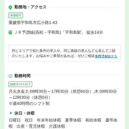
勤務地・アクセス
車通勤可
愛媛県宇和島市広小路1-43
ＪＲ予讃線(高松－宇和島)「宇和島駅」 徒歩14分
同じエリアで似た条件の求人や、同じ路線の求人なども喜んでご紹
介いたします。お悩みやご希望があれば、ぜひご相談ください。
無料で相談する
勤務時間
残業月10ｈ以下
月火水金土:08時30分～17時30分（休憩60分）,木:08時30分
～12時30分（休憩0分）
※週40時間のシフト制
休日・休暇
日曜日 祝日 年末年始休暇 夏季休暇 有給休暇 慶弔休
暇 出産・育児休暇 介護休暇