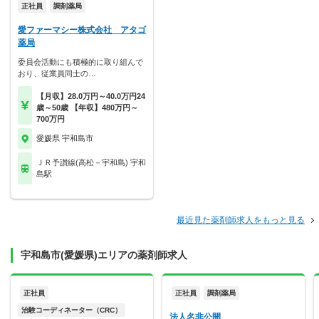
正社員
調剤薬局
愛ファーマシー株式会社 アタゴ
薬局
委員会活動にも積極的に取り組んで
おり、従業員同士の…
【月収】28.0万円～40.0万円24
歳～50歳 【年収】480万円～
700万円
愛媛県 宇和島市
ＪＲ予讃線(高松－宇和島) 宇和
島駅
最近見た薬剤師求人をもっと見る
宇和島市(愛媛県)エリアの薬剤師求人
正社員
正社員
調剤薬局
治験コーディネーター（CRC）
法人名非公開