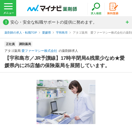
!
安心・安全な転職サポートの提供に努めます。
薬剤師の求人・転職TOP
愛媛県
宇和島市
アタゴ薬局 愛ファーマシー株式会社の薬剤
正社員
調剤薬局
アタゴ薬局
愛ファーマシー株式会社
の薬剤師求人
【宇和島市／JR予讃線】17時半閉局&残業少なめ★愛
媛県内に25店舗の保険薬局を展開しています。