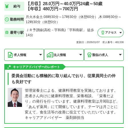
【月収】28.0万円～40.0万円24歳～50歳
給与
【年収】480万円～700万円
月火水金土:08時30分～17時30分（休憩60分）,木:08時30分～
勤務時間
12時30分（休憩0分）
ＪＲ予讃線(高松－宇和島)「宇和島駅」 徒歩
最寄り駅
アクセス
14分
更新日：2026/01/07 求人番号：461336
求人情報
法人情報
類似の求人
キャリアアドバイザーのレポート
委員会活動にも積極的に取り組んでおり、従業員同士の仲
も良好です
管理栄養士による、健康料理教室を実施しております。
患者さん向けに健康料理教室、栄養相談、「栄養だよ
り」の発行を行っています。健康料理教室は月9回ほど、
「あんず薬局」にて開催しています。テーマは月ごとに
変えて、食生活等の改善に役立てていただいています。
キャリアアドバイザー 薬剤師担当