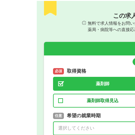
この求
無料で求人情報をお問い
薬局・病院等への直接応
取得資格
必須
薬剤師
薬剤師取得見込
取得予定年
希望の就業時期
必須
任意
年 3月