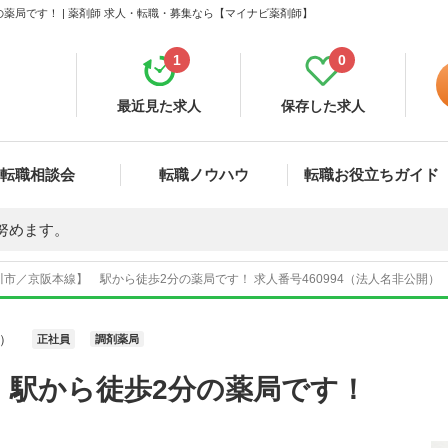
薬局です！ | 薬剤師 求人・転職・募集なら【マイナビ薬剤師】
1
0
最近見た求人
保存した求人
転職相談会
転職ノウハウ
転職お役立ちガイド
努めます。
市／京阪本線】 駅から徒歩2分の薬局です！ 求人番号460994（法人名非公開）
）
正社員
調剤薬局
 駅から徒歩2分の薬局です！