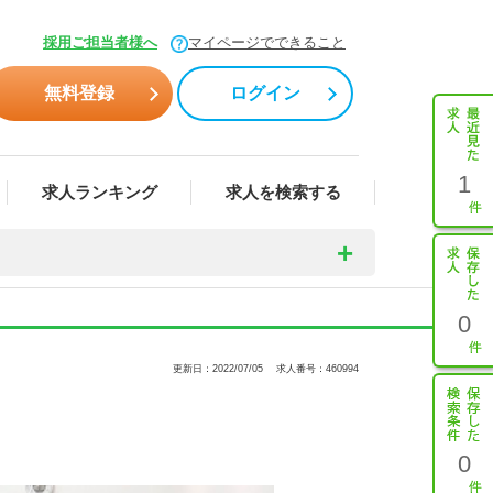
採用ご担当者様へ
マイページでできること
無料登録
ログイン
1
求人ランキング
求人を検索する
0
更新日：2022/07/05
求人番号：460994
0