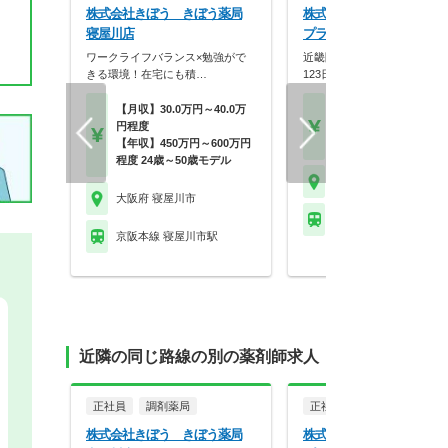
株式会社きぼう きぼう薬局
株式会社メディカルかる
寝屋川店
プラザ薬局
ワークライフバランス×勉強がで
近畿圏に90店舗展開！年間休
きる環境！在宅にも積…
123日×スギHD母…
【月収】30.0万円～40.0万
【月収】33.3万円～48.
円程度
円
【年収】450万円～600万円
【年収】400万円～58
程度 24歳～50歳モデル
大阪府 寝屋川市
大阪府 寝屋川市
京阪本線 寝屋川市駅
京阪本線 寝屋川市駅
近隣の同じ路線の別の薬剤師求人
正社員
調剤薬局
正社員
調剤薬局
株式会社きぼう きぼう薬局
株式会社メディカルかる