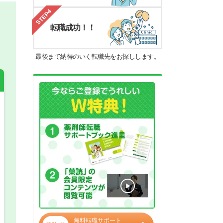
STEP4
転職成功！！
最後まで納得のいく転職先をお探しします。
希望の働き方
必須
正社員
パート(週4日～5日)
無料転職サポート