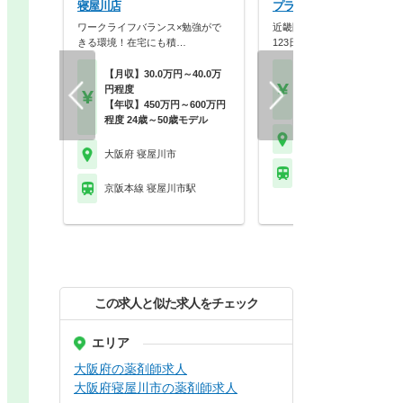
寝屋川店
プラザ薬局
ワークライフバランス×勉強がで
近畿圏に90店舗展開！年間休
きる環境！在宅にも積…
123日×スギHD母…
【月収】30.0万円～40.0万
【月収】33.3万円～48.
円程度
円
【年収】450万円～600万円
【年収】400万円～58
程度 24歳～50歳モデル
大阪府 寝屋川市
大阪府 寝屋川市
京阪本線 寝屋川市駅
京阪本線 寝屋川市駅
この求人と似た求人をチェック
エリア
大阪府の薬剤師求人
大阪府寝屋川市の薬剤師求人