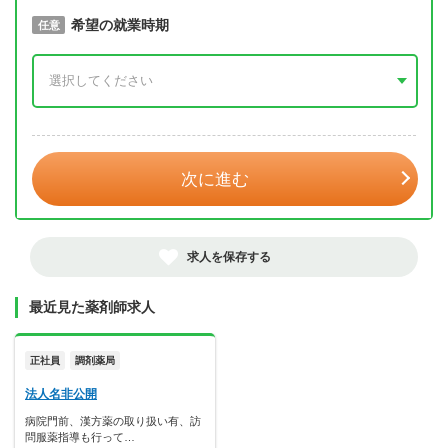
取得予定年
希望の就業時期
必須
任意
年 3月
次に進む
求人を保存する
最近見た薬剤師求人
正社員
調剤薬局
法人名非公開
病院門前、漢方薬の取り扱い有、訪
問服薬指導も行って…