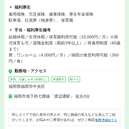
福利厚生
雇用保険、労災保険、健康保険、厚生年金保険
駐車場、社員寮（独身寮）、保育園
手当・福利厚生備考
結婚休暇／生理休暇／保育園利用可能（10,000円／月）※病
児保育も可／退職金制度（勤続3年以上）／再雇用制度（65歳
まで）
寮：ワンルーム（4,000円／月）／病院の食堂利用可能（350
円／食）
勤務地・アクセス
原則、引越しを伴う転勤なし
車通勤可
駅チカ
福岡県福岡市中央区
福岡市地下鉄七隈線「渡辺通駅」 徒歩3分
同じエリアで似た条件の求人や、同じ路線の求人なども喜んでご紹
介いたします。お悩みやご希望があれば、ぜひご相談ください。
無料で相談する