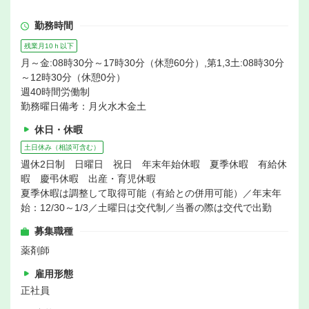
勤務時間
残業月10ｈ以下
月～金:08時30分～17時30分（休憩60分）,第1,3土:08時30分
～12時30分（休憩0分）
週40時間労働制
勤務曜日備考：月火水木金土
休日・休暇
土日休み（相談可含む）
週休2日制 日曜日 祝日 年末年始休暇 夏季休暇 有給休
暇 慶弔休暇 出産・育児休暇
夏季休暇は調整して取得可能（有給との併用可能）／年末年
始：12/30～1/3／土曜日は交代制／当番の際は交代で出勤
募集職種
薬剤師
雇用形態
正社員