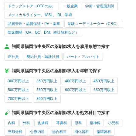
ドラッグストア（OTCのみ）
一般企業
学術・管理薬剤師
メディカルライター、 MSL、 DI、学術
品質管理・品質保証・PV・薬事
治験コーディネーター（CRC）
臨床開発（QA、QC、DM、統計解析など）
福岡県福岡市中央区の薬剤師求人を雇用形態で探す
正社員
契約社員・嘱託社員
パート・アルバイト
福岡県福岡市中央区の薬剤師求人を年収で探す
300万円以上
350万円以上
400万円以上
450万円以上
500万円以上
550万円以上
600万円以上
650万円以上
700万円以上
800万円以上
福岡県福岡市中央区の薬剤師求人を処方科目で探す
内科
外科
皮膚科
耳鼻科
眼科
精神科
小児科
整形外科
心療内科
総合科目
消化器科
循環器科