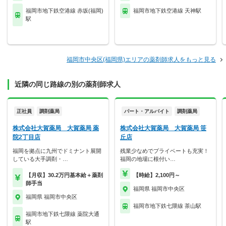
福岡市地下鉄空港線 赤坂(福岡)
福岡市地下鉄空港線 天神駅
駅
福岡市中央区(福岡県)エリアの薬剤師求人をもっと見る
近隣の同じ路線の別の薬剤師求人
正社員
調剤薬局
パート・アルバイト
調剤薬局
株式会社大賀薬局 大賀薬局 薬
株式会社大賀薬局 大賀薬局 笹
院2丁目店
丘店
福岡を拠点に九州でドミナント展開
残業少なめでプライベートも充実！
している大手調剤・…
福岡の地場に根付い…
【月収】30.2万円基本給＋薬剤
【時給】2,100円～
師手当
福岡県 福岡市中央区
福岡県 福岡市中央区
福岡市地下鉄七隈線 茶山駅
福岡市地下鉄七隈線 薬院大通
駅