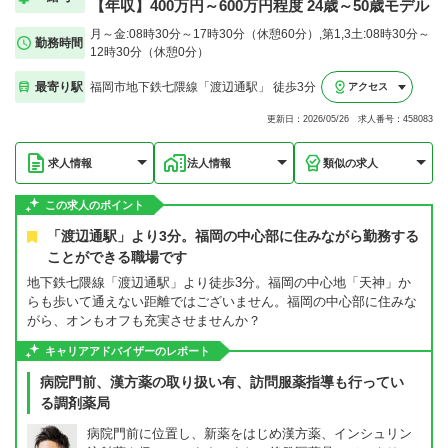
【年収】400万円～600万円程度 24歳～50歳モデル
月～金:08時30分～17時30分（休憩60分）,第1,3土:08時30分～
勤務時間
12時30分（休憩0分）
最寄り駅
福岡市地下鉄七隈線「渡辺通駅」 徒歩3分
アクセス
更新日：2026/05/26 求人番号：458083
求人情報
法人情報
類似の求人
この求人のポイント
「渡辺通駅」より3分。福岡の中心部に住みながら勤務する
ことができる職場です
地下鉄七隈線「渡辺通駅」より徒歩3分。福岡の中心地「天神」か
らも歩いて通えない距離ではございません。福岡の中心部に住みな
がら、オンもオフも充実させませんか？
キャリアアドバイザーのレポート
病院門前、漢方薬の取り扱い有、訪問服薬指導も行ってい
る調剤薬局
病院門前に位置し、新薬をはじめ漢方薬、インシュリン