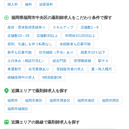
婦人科
歯科
泌尿器科
福岡県福岡市中央区の薬剤師求人をこだわり条件で探す
産休・育休取得実績有り
スキルアップ
店舗数1～9
店舗数10～29
店舗数30以上
年間休日120日以上
原則、引越しを伴う転勤なし
未経験者も応募可能
新卒も応募可能
住宅補助（手当）あり
残業月10ｈ以下
土日休み（相談可含む）
総合門前
管理職候補
駅チカ
車通勤可
在宅業務あり
登録販売者の求人
夏～秋入職可
積極採用中の求人
WEB面接OK
近隣エリアで薬剤師求人を探す
福岡市
福岡市東区
福岡市博多区
福岡市南区
福岡市西区
福岡市城南区
近隣エリアの路線で薬剤師求人を探す