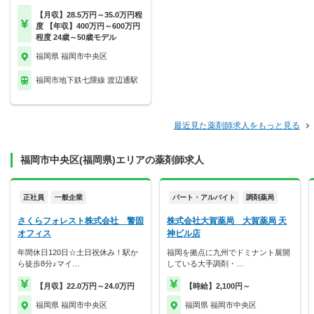
【月収】28.5万円～35.0万円程
度 【年収】400万円～600万円
程度 24歳～50歳モデル
福岡県 福岡市中央区
福岡市地下鉄七隈線 渡辺通駅
最近見た薬剤師求人をもっと見る
福岡市中央区(福岡県)エリアの薬剤師求人
正社員
一般企業
パート・アルバイト
調剤薬局
さくらフォレスト株式会社 警固
株式会社大賀薬局 大賀薬局 天
オフィス
神ビル店
年間休日120日☆土日祝休み！駅か
福岡を拠点に九州でドミナント展開
ら徒歩8分♪マイ…
している大手調剤・…
【月収】22.0万円～24.0万円
【時給】2,100円～
福岡県 福岡市中央区
福岡県 福岡市中央区