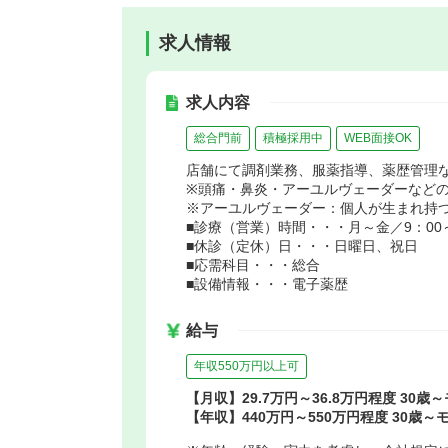
求人情報
求人内容
総合門前
積極採用中
WEB面接OK
店舗にて調剤業務、服薬指導、薬歴管理
※頭痛・鼻炎・アーユルヴェーダーなど
※アーユルヴェーダー：個人が生まれ持
■診療（営業）時間・・・月～金／9：00～1
■休診（定休）日・・・日曜日、祝日
■応需科目・・・総合
■設備情報・・・電子薬歴
給与
年収550万円以上可
【月収】29.7万円～36.8万円程度 30歳
【年収】440万円～550万円程度 30歳～