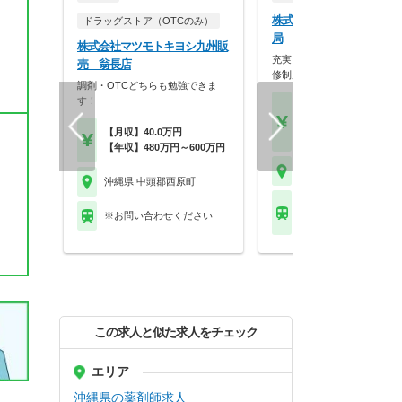
株式会社なの花九州 すば
ドラッグストア（OTCのみ）
局
株式会社マツモトキヨシ九州販
充実したフォロー体制と監査
売 翁長店
修制度で、安心して業…
調剤・OTCどちらも勉強できま
す！
【月収】26.5万円～36.
円
【月収】40.0万円
【年収】400万円～60
【年収】480万円～600万円
沖縄県 中頭郡西原町
沖縄県 中頭郡西原町
沖縄都市モノレールゆ
※お問い合わせください
ール てだこ浦西駅
この求人と似た求人をチェック
エリア
沖縄県の薬剤師求人