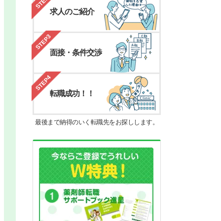
STEP2
求人のご紹介
STEP3
面接・条件交渉
STEP4
転職成功！！
最後まで納得のいく転職先をお探しします。