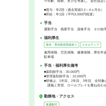
※年齢、経験、実力を考慮し、会社規定
■賞与：年2回（過去実績3.2～4ヵ月分）
■昇給：年1回（平均3,000円程度）
手当
通勤手当 残業手当 資格手当 その他手
福利厚生
産休・育休取得実績有り
スキルアップ
雇用保険、労災保険、健康保険、厚生年
駐車場
手当・福利厚生備考
■薬剤師手当：30,000円
■管理薬剤師手当：10,000円
■研修は、1年目、2年目、3年目、全対
講義と実習、ロールプレイを重ね合わせ
勤務地・アクセス
車通勤可