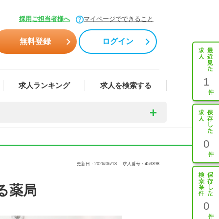
採用ご担当者様へ
マイページでできること
無料登録
ログイン
1
求人ランキング
求人を検索する
0
更新日：2026/06/18
求人番号：453398
る薬局
0