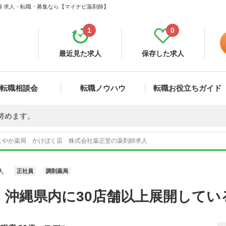
師 求人・転職・募集なら【マイナビ薬剤師】
1
0
最近見た求人
保存した求人
転職相談会
転職ノウハウ
転職お役立ちガイド
努めます。
こやか薬局 かけぼく店 株式会社薬正堂の薬剤師求人
人
正社員
調剤薬局
 沖縄県内に30店舗以上展開してい