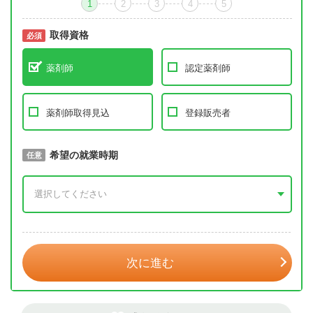
1
2
3
4
5
取得資格
必須
必須
薬剤師
認定薬剤師
薬剤師取得見込
登録販売者
取得予定年
希望の就業時期
必須
任意
年 3月
次に進む