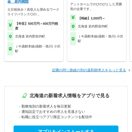
会 岩内病院
アットホームでのびのびとした雰囲
気の企業です。
土日祝休み！高収入も望めるワーク
ライフバランス◎の…
【時給】2,000円～
【年収】500万円～600万円程
北海道 岩内郡岩内町
度
北海道 岩内郡岩内町
ＪＲ函館本線(函館－旭川) 小沢
駅
ＪＲ函館本線(函館－旭川) 小沢
駅
近隣の同じ路線の別の薬剤師求人をもっと見る
北海道の新着求人情報をアプリで見る
勤務地別の新着求人を毎日更新
通知設定でおすすめの求人を見逃さない
転職に役立つアプリ限定コンテンツを配信中
アプリをインストールする