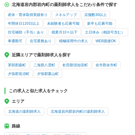
北海道岩内郡岩内町の薬剤師求人をこだわり条件で探す
産休・育休取得実績有り
スキルアップ
店舗数30以上
年間休日120日以上
未経験者も応募可能
新卒も応募可能
住宅補助（手当）あり
残業月10ｈ以下
土日休み（相談可含む）
車通勤可
在宅業務あり
積極採用中の求人
WEB面接OK
近隣エリアで薬剤師求人を探す
茅部郡森町
二海郡八雲町
虻田郡倶知安町
余市郡余市町
夕張郡長沼町
夕張郡栗山町
この求人と似た求人をチェック
エリア
北海道の薬剤師求人
北海道岩内郡岩内町の薬剤師求人
路線