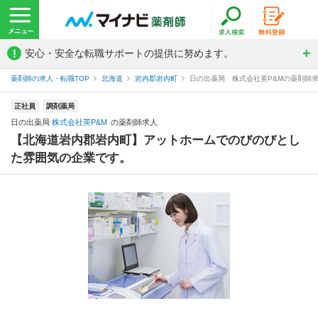
!
安心・安全な転職サポートの提供に努めます。
薬剤師の求人・転職TOP
北海道
岩内郡岩内町
日の出薬局 株式会社英P&Mの薬剤師
正社員
調剤薬局
日の出薬局
株式会社英P&M
の薬剤師求人
【北海道岩内郡岩内町】アットホームでのびのびとし
た雰囲気の企業です。