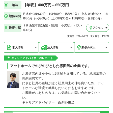
【年収】400万円～650万円
給与
月水金:08時30分～19時00分（休憩60分）,火木:08時30分～18
勤務時間
時30分（休憩60分）,土:08時30分～15時00分（休憩60分）
ＪＲ函館本線(函館－旭川)「小沢駅」 バス・
最寄り駅
アクセス
車18分
更新日：2024/04/22 求人番号：450272
求人情報
法人情報
類似の求人
キャリアアドバイザーのレポート
アットホームでのびのびとした雰囲気の企業です。
北海道岩内郡を中心に6店舗を展開している、地域密着の
調剤薬局です。
代表と社員の距離が近く社員同士の仲も良いため、アッ
トホームな環境で就業したい方にもおすすめです。
ご興味がおありの方は、お気軽にお問い合わせくださ
い。
キャリアアドバイザー 薬剤師担当