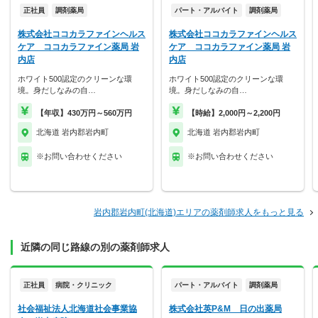
正社員
調剤薬局
パート・アルバイト
調剤薬局
株式会社ココカラファインヘルス
株式会社ココカラファインヘルス
ケア ココカラファイン薬局 岩
ケア ココカラファイン薬局 岩
内店
内店
ホワイト500認定のクリーンな環
ホワイト500認定のクリーンな環
境。身だしなみの自…
境。身だしなみの自…
【年収】430万円～560万円
【時給】2,000円～2,200円
北海道 岩内郡岩内町
北海道 岩内郡岩内町
※お問い合わせください
※お問い合わせください
岩内郡岩内町(北海道)エリアの薬剤師求人をもっと見る
近隣の同じ路線の別の薬剤師求人
正社員
病院・クリニック
パート・アルバイト
調剤薬局
社会福祉法人北海道社会事業協
株式会社英P&M 日の出薬局