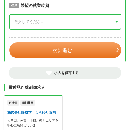
取得予定年
希望の就業時期
必須
任意
年 3月
次に進む
求人を保存する
最近見た薬剤師求人
正社員
調剤薬局
株式会社隆成堂 しらゆり薬局
大牟田、佐賀、小郡、柳川エリアを
中心に展開していま…