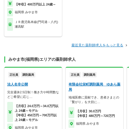
【年収】400万円以上 24歳～
福岡県 みやま市
ＪＲ鹿児島本線(門司港－八代)
瀬高駅
最近見た薬剤師求人をもっと見る
みやま市(福岡県)エリアの薬剤師求人
正社員
調剤薬局
正社員
調剤薬局
法人名非公開
有限会社栄町調剤薬局 ゆあら薬
局
完全週休2.5日制！働き方や時間数な
どご希望に応じ…
地域医療に貢献でき、患者さまとの
「繋がり」を大切に…
【月収】24.0万円～34.0万円以
上 24歳～モデル
【月収】30.0万円
【年収】450万円～700万円以
【年収】480万円～720万円
上 24歳～モデル
福岡県 みやま市
福岡県 みやま市