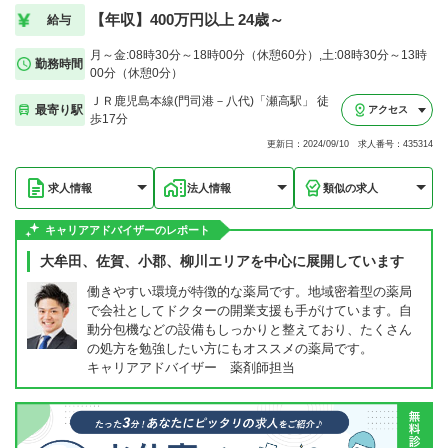
【年収】400万円以上 24歳～
給与
月～金:08時30分～18時00分（休憩60分）,土:08時30分～13時
勤務時間
00分（休憩0分）
ＪＲ鹿児島本線(門司港－八代)「瀬高駅」 徒
最寄り駅
アクセス
歩17分
更新日：2024/09/10 求人番号：435314
求人情報
法人情報
類似の求人
キャリアアドバイザーのレポート
大牟田、佐賀、小郡、柳川エリアを中心に展開しています
働きやすい環境が特徴的な薬局です。地域密着型の薬局
で会社としてドクターの開業支援も手がけています。自
動分包機などの設備もしっかりと整えており、たくさん
の処方を勉強したい方にもオススメの薬局です。
キャリアアドバイザー 薬剤師担当