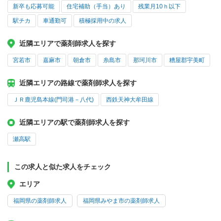
新卒も応募可能
住宅補助（手当）あり
残業月10ｈ以下
駅チカ
車通勤可
積極採用中の求人
近隣エリアで薬剤師求人を探す
宮若市
嘉麻市
朝倉市
糸島市
那珂川市
糟屋郡宇美町
近隣エリアの路線で薬剤師求人を探す
ＪＲ鹿児島本線(門司港－八代)
西鉄天神大牟田線
近隣エリアの駅で薬剤師求人を探す
瀬高駅
この求人と似た求人をチェック
エリア
福岡県の薬剤師求人
福岡県みやま市の薬剤師求人