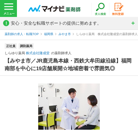
!
安心・安全な転職サポートの提供に努めます。
薬剤師の求人・転職TOP
福岡県
みやま市
しらゆり薬局 株式会社隆成堂の薬剤師求人
正社員
調剤薬局
しらゆり薬局
株式会社隆成堂
の薬剤師求人
【みやま市／JR鹿児島本線・西鉄大牟田線沿線】福岡
南部を中心に19店舗展開☆地域密着で雰囲気◎