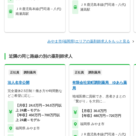
ＪＲ鹿児島本線(門司港－八代)
ＪＲ鹿児島本線(門司港－八代)
瀬高駅
南瀬高駅
みやま市(福岡県)エリアの薬剤師求人をもっと見る
近隣の同じ路線の別の薬剤師求人
正社員
調剤薬局
正社員
調剤薬局
法人名非公開
有限会社栄町調剤薬局 ゆあら薬
局
完全週休2.5日制！働き方や時間数な
どご希望に応じ…
地域医療に貢献でき、患者さまとの
「繋がり」を大切に…
【月収】24.0万円～34.0万円以
上 24歳～モデル
【月収】30.0万円
【年収】450万円～700万円以
【年収】480万円～720万円
上 24歳～モデル
福岡県 みやま市
福岡県 みやま市
ＪＲ鹿児島本線(門司港－八代)