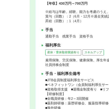
【年収】430万円～700万円
※給与は年齢、経験、能力を考慮のうえ
賞与（回数）：2（6月・12月※過去実績
昇給（回数）：1（4月）
手当
通勤手当 残業手当 資格手当
福利厚生
産休・育休取得実績有り
スキルアップ
雇用保険、労災保険、健康保険、厚生年
社員持株会制度
手当・福利厚生備考
■JTB会員制度福利厚生サービス
■ベネフィットワン（会員制福利厚生サー
■資格取得支援 ■退職金制度有り ■リ
【研修制度】
■全職員研修：年2～3回開催
■薬剤師研修：薬歴研修会、服薬指導研修
■海外研修