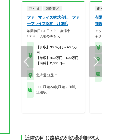
正社員
調剤薬局
正社員
調剤薬局
ファーマライズ株式会社 ファ
有限会社西岡メディカル
ーマライズ薬局 江別店
野幌店
年間休日120日以上！復帰率
アットホームな雰囲気の職場
100％、現場の声を大…
子さんをお持ちのスタ…
【月収】30.0万円～40.0万
【年収】450万円～60
ま
円
【年収】450万円～600万円
北海道 江別市
【時給】2,000円～
ＪＲ函館本線(函館－旭
北海道 江別市
野幌駅
ＪＲ函館本線(函館－旭川)
江別駅
近隣の同じ路線の別の薬剤師求人