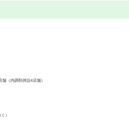
店舗（内調剤併設4店舗）
除く）