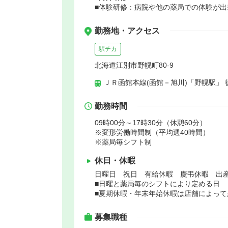
■体験研修：病院や他の薬局での体験が出
勤務地・アクセス
駅チカ
北海道江別市野幌町80-9
ＪＲ函館本線(函館－旭川)「野幌駅」 
勤務時間
09時00分～17時30分（休憩60分）
※変形労働時間制（平均週40時間）
※薬局毎シフト制
休日・休暇
日曜日 祝日 有給休暇 慶弔休暇 出
■日曜と薬局毎のシフトにより定める日
■夏期休暇・年末年始休暇は店舗によって
募集職種