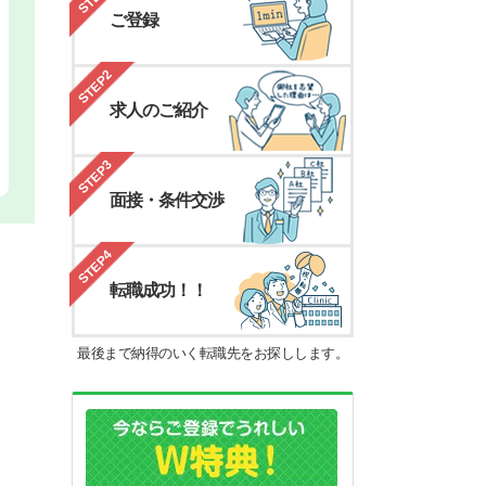
ご登録
STEP2
求人のご紹介
STEP3
面接・条件交渉
STEP4
転職成功！！
最後まで納得のいく転職先をお探しします。