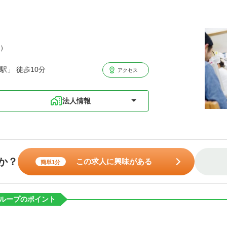
分）
駅」 徒歩10分
アクセス
法人情報
か？
この求人に興味がある
簡単1分
ループのポイント