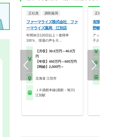
正社員
調剤薬局
正社員
調剤薬局
ファーマライズ株式会社 ファ
有限会社西岡メディカル
ーマライズ薬局 江別店
野幌店
年間休日120日以上！復帰率
アットホームな雰囲気の職場
100％、現場の声を大…
子さんをお持ちのスタ…
【月収】30.0万円～40.0万
【年収】450万円～60
円
【年収】450万円～600万円
北海道 江別市
【時給】2,000円～
ＪＲ函館本線(函館－旭
北海道 江別市
野幌駅
ＪＲ函館本線(函館－旭川)
江別駅