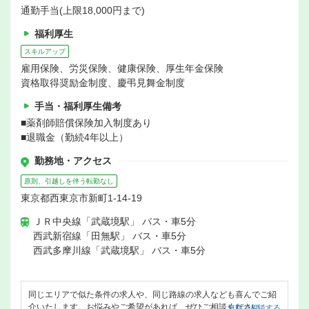
通勤手当(上限18,000円まで)
福利厚生
スキルアップ
雇用保険、労災保険、健康保険、厚生年金保険
資格取得奨励金制度、慶弔見舞金制度
手当・福利厚生備考
■薬剤師賠償保険加入制度あり
■退職金（勤続4年以上）
勤務地・アクセス
原則、引越しを伴う転勤なし
東京都西東京市新町1-14-19
ＪＲ中央線「武蔵境駅」 バス・車5分
西武新宿線「田無駅」 バス・車5分
西武多摩川線「武蔵境駅」 バス・車5分
同じエリアで似た条件の求人や、同じ路線の求人なども喜んでご紹
介いたします。お悩みやご希望があれば、ぜひご相談ください。
無料で相談する