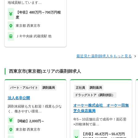
地域貢献しています…
【年収】480万円～700万円程
度
東京都 西東京市
ＪＲ中央線 武蔵境駅 他
最近見た薬剤師求人をもっと見る
西東京市(東京都)エリアの薬剤師求人
パート・アルバイト
調剤薬局
正社員
調剤薬局
ドラッグストア（調剤併設）
法人名非公開
オーケー株式会社 オーケー田無
調剤未経験も方も歓迎！残業も少な
芝久保店薬局
く、働きやすい環境…
年5～10店舗出店で成長中！面応需
【時給】2,000円～
×20枚体制で薬…
東京都 西東京市
【月収】45.8万円～55.0万円