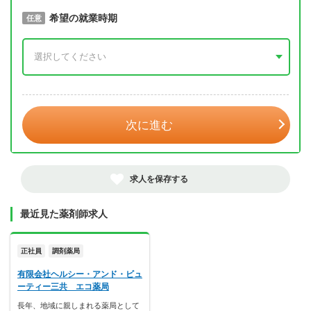
取得予定年
希望の就業時期
必須
任意
年 3月
次に進む
求人を保存する
最近見た薬剤師求人
正社員
調剤薬局
有限会社ヘルシー・アンド・ビュ
ーティー三共 エコ薬局
長年、地域に親しまれる薬局として