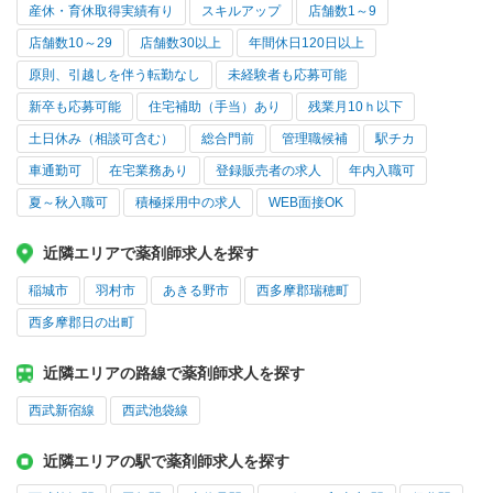
産休・育休取得実績有り
スキルアップ
店舗数1～9
店舗数10～29
店舗数30以上
年間休日120日以上
原則、引越しを伴う転勤なし
未経験者も応募可能
新卒も応募可能
住宅補助（手当）あり
残業月10ｈ以下
土日休み（相談可含む）
総合門前
管理職候補
駅チカ
車通勤可
在宅業務あり
登録販売者の求人
年内入職可
夏～秋入職可
積極採用中の求人
WEB面接OK
近隣エリアで薬剤師求人を探す
稲城市
羽村市
あきる野市
西多摩郡瑞穂町
西多摩郡日の出町
近隣エリアの路線で薬剤師求人を探す
西武新宿線
西武池袋線
近隣エリアの駅で薬剤師求人を探す