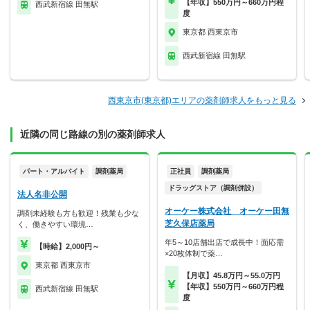
【年収】550万円～660万円程
西武新宿線 田無駅
度
東京都 西東京市
西武新宿線 田無駅
西東京市(東京都)エリアの薬剤師求人をもっと見る
近隣の同じ路線の別の薬剤師求人
パート・アルバイト
調剤薬局
正社員
調剤薬局
ドラッグストア（調剤併設）
法人名非公開
オーケー株式会社 オーケー田無
調剤未経験も方も歓迎！残業も少な
芝久保店薬局
く、働きやすい環境…
年5～10店舗出店で成長中！面応需
【時給】2,000円～
×20枚体制で薬…
東京都 西東京市
【月収】45.8万円～55.0万円
【年収】550万円～660万円程
西武新宿線 田無駅
度