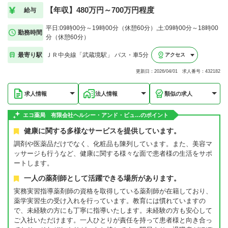
【年収】480万円～700万円程度
給与
平日:09時00分～19時00分（休憩60分）,土:09時00分～18時00
勤務時間
分（休憩60分）
最寄り駅
ＪＲ中央線「武蔵境駅」 バス・車5分
アクセス
更新日：2026/04/01 求人番号：432182
求人情報
法人情報
類似の求人
エコ薬局 有限会社ヘルシー・アンド・ビュ…のポイント
健康に関する多様なサービスを提供しています。
調剤や医薬品だけでなく、化粧品も陳列しています。また、美容マ
ッサージも行うなど、健康に関する様々な面で患者様の生活をサポ
ートします。
一人の薬剤師として活躍できる場所があります。
実務実習指導薬剤師の資格を取得している薬剤師が在籍しており、
薬学実習生の受け入れを行っています。教育には慣れていますの
で、未経験の方にも丁寧に指導いたします。未経験の方も安心して
ご入社いただけます。一人ひとりが責任を持って患者様と向き合っ