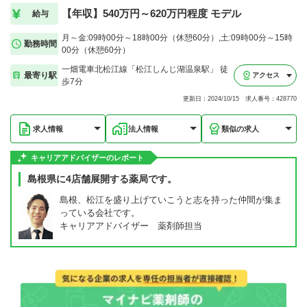
【年収】540万円～620万円程度 モデル
給与
月～金:09時00分～18時00分（休憩60分）,土:09時00分～15時
勤務時間
00分（休憩60分）
一畑電車北松江線「松江しんじ湖温泉駅」 徒
最寄り駅
アクセス
歩7分
更新日：2024/10/15 求人番号：428770
求人情報
法人情報
類似の求人
キャリアアドバイザーのレポート
島根県に4店舗展開する薬局です。
島根、松江を盛り上げていこうと志を持った仲間が集ま
っている会社です。
キャリアアドバイザー 薬剤師担当