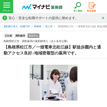
!
安心・安全な転職サポートの提供に努めます。
薬剤師の求人・転職TOP
島根県
松江市
【島根県松江市／一畑電車北松江線】駅徒歩圏内
正社員
調剤薬局
募集停止
島根県松江市・調剤薬局の薬剤師求人（法人名非公開）
【島根県松江市／一畑電車北松江線】駅徒歩圏内と通
勤アクセス良好♪地域密着型の薬局です。