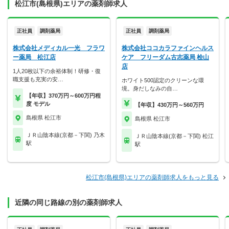
松江市(島根県)エリアの薬剤師求人
正社員
調剤薬局
正社員
調剤薬局
株式会社メディカル一光 フラワ
株式会社ココカラファインヘルス
ー薬局 松江店
ケア フリーダム古志薬局 桧山
店
1人20枚以下の余裕体制！研修・復
職支援も充実の安…
ホワイト500認定のクリーンな環
境。身だしなみの自…
【年収】370万円～600万円程
度 モデル
【年収】430万円～560万円
島根県 松江市
島根県 松江市
ＪＲ山陰本線(京都－下関) 乃木
ＪＲ山陰本線(京都－下関) 松江
駅
駅
松江市(島根県)エリアの薬剤師求人をもっと見る
近隣の同じ路線の別の薬剤師求人