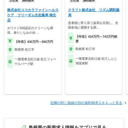
正社員
調剤薬局
正社員
調剤薬局
株式会社ココカラファインヘルス
クラフト株式会社 リズム調剤薬
ケア フリーダム古志薬局 湖北
局
店
患者様に寄り添う薬局を目指し、全
国各地に展開する調…
ホワイト500認定のクリーンな環
境。身だしなみの自…
【年収】419万円～743万円程
度
【年収】430万円～560万円
島根県 松江市
島根県 松江市
一畑電車北松江線 松江しんじ
一畑電車北松江線 松江フォー
湖温泉駅
ゲルパーク駅
近隣の同じ路線の別の薬剤師求人をもっと見る
島根県の新着求人情報をアプリで見る