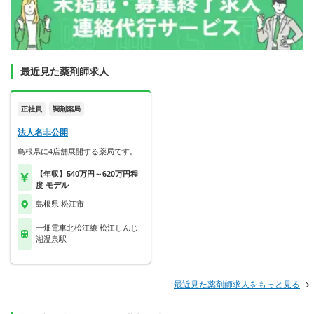
最近見た薬剤師求人
正社員
調剤薬局
法人名非公開
島根県に4店舗展開する薬局です。
【年収】540万円～620万円程
度 モデル
島根県 松江市
一畑電車北松江線 松江しんじ
湖温泉駅
最近見た薬剤師求人をもっと見る