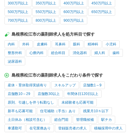
300万円以上
350万円以上
400万円以上
450万円以上
500万円以上
550万円以上
600万円以上
650万円以上
700万円以上
800万円以上
900万円以上
島根県松江市の薬剤師求人を処方科目で探す
内科
外科
皮膚科
耳鼻科
眼科
精神科
小児科
整形外科
心療内科
総合科目
消化器科
婦人科
歯科
泌尿器科
島根県松江市の薬剤師求人をこだわり条件で探す
産休・育休取得実績有り
スキルアップ
店舗数1～9
店舗数10～29
店舗数30以上
年間休日120日以上
原則、引越しを伴う転勤なし
未経験者も応募可能
新卒も応募可能
住宅補助（手当）あり
残業月10ｈ以下
土日休み（相談可含む）
総合門前
管理職候補
駅チカ
車通勤可
在宅業務あり
登録販売者の求人
積極採用中の求人