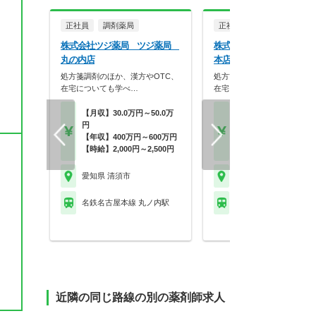
正社員
調剤薬局
正社員
調剤薬局
株式会社ツジ薬局 ツジ薬局
株式会社ツジ薬局 ツジ
丸の内店
本店
処方箋調剤のほか、漢方やOTC、
処方箋調剤のほか、漢方やO
ス
在宅についても学べ…
在宅についても学べ…
【月収】30.0万円～50.0万
【月収】30.0万円～50.
円
円
【年収】400万円～600万円
【年収】400万円～60
【時給】2,000円～2,500円
【時給】2,000円～2,5
愛知県 清須市
愛知県 清須市
名鉄名古屋本線 丸ノ内駅
名鉄名古屋本線 新川橋
近隣の同じ路線の別の薬剤師求人