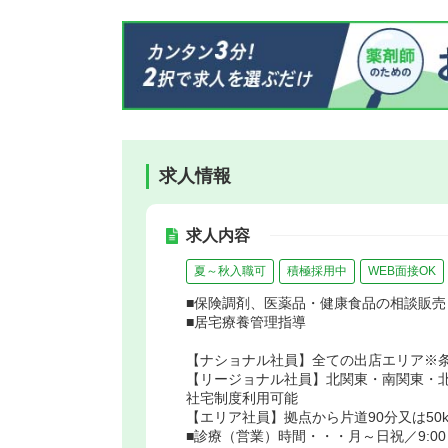
求人情報
求人内容
夏～秋入職可
積極採用中
WEB面接OK
■保険調剤、医薬品・健康食品の相談販売
■居宅療養管理指導
【ナショナル社員】全ての出店エリア※
【リージョナル社員】北関東・南関東・
社宅制度利用可能
【エリア社員】拠点から片道90分又は50
■診療（営業）時間・・・月～日祝／9:00～