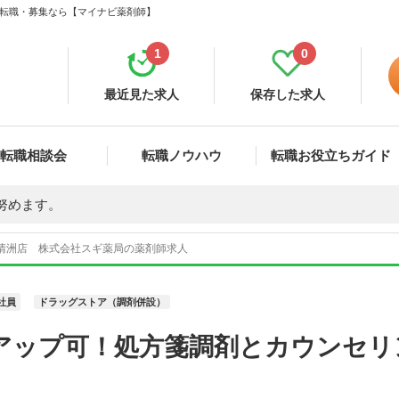
人・転職・募集なら【マイナビ薬剤師】
1
0
最近見た求人
保存した求人
転職相談会
転職ノウハウ
転職お役立ちガイド
努めます。
 清洲店 株式会社スギ薬局の薬剤師求人
社員
ドラッグストア（調剤併設）
アップ可！処方箋調剤とカウンセリ