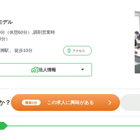
モデル
00分（休憩60分）,調剤営業時
0分）
洲駅」 徒歩10分
アクセス
法人情報
か？
この求人に興味がある
簡単1分
ト