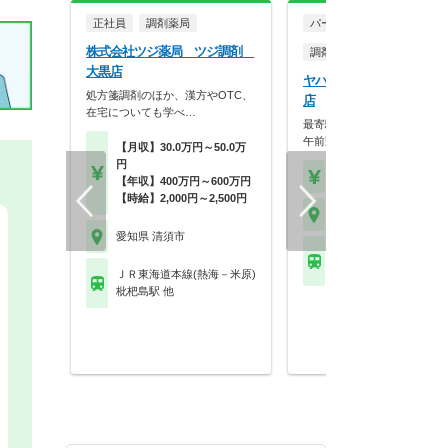
正社員
調剤薬局
パート・アルバイト
株式会社ツジ薬局 ツジ調剤
調剤薬局
大黒店
ヤハタ薬局 ヤハタ薬局二
処方箋調剤のほか、漢方やOTC、
店
在宅についても学べ…
最寄駅からも近くアクセス抜
午前勤務のみで曜日は…
【月収】30.0万円～50.0万
円
【時給】2,000円～2,5
【年収】400万円～600万円
【時給】2,000円～2,500円
愛知県 清須市
愛知県 清須市
ＪＲ東海道本線(熱海－
枇杷島駅 他
ＪＲ東海道本線(熱海－米原)
枇杷島駅 他