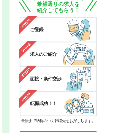
希望通りの求人を
紹介してもらう！
STEP1
ご登録
STEP2
求人のご紹介
STEP3
面接・条件交渉
STEP4
転職成功！！
最後まで納得のいく転職先をお探しします。