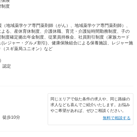
金保険
付制度
援（地域薬学ケア専門薬剤師（がん）、地域薬学ケア専門薬剤師）、
による、産休育休制度、介護休職、育児・介護短時間勤務制度、子の
援制度確定拠出年金制度、従業員持株会、社員割引制度（家族カード
ュ(レジャー・グルメ割引)、健康保険組合による保養施設、レジャー施
り（スギ薬局ユニオン）など
）
）認定
同じエリアで似た条件の求人や、同じ路線の
求人なども喜んでご紹介いたします。お悩み
やご希望があれば、ぜひご相談ください。
 徒歩10分
無料で相談する