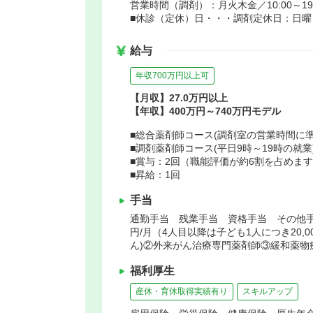
営業時間（調剤）：月火木金／10:00～19:00
■休診（定休）日・・・調剤定休日：日曜
給与
年収700万円以上可
【月収】27.0万円以上
【年収】400万円～740万円モデル
■総合薬剤師コース(調剤室の営業時間に準ず
■調剤薬剤師コース(平日9時～19時の就業)
■賞与：2回（職能評価が約6割を占めま
■昇給：1回
手当
通勤手当 残業手当 資格手当 その他手当(
円/月（4人目以降は子ども1人につき20,
ん)②外来がん治療専門薬剤師③緩和薬物
福利厚生
産休・育休取得実績有り
スキルアップ