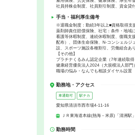
雇用保険、労災保険、健康保険、厚生年
社員持株会制度、社員割引制度、資金貸
手当・福利厚生備考
※退職金制度：勤続3年以上■資格取得支
薬剤師責任賠償保険、社宅：条件・地域
看護等休暇制度、連続休暇制度、復職支
配布）、団体生命保険、N-コンシェルジ
設、スポーツ施設各種割引、労働組合あ
【その他】
プラチナくるみん認定企業（7年連続取得
健康経営優良法人2024（大規模法人部門
職場の悩み・なんでも相談ダイヤル設置
勤務地・アクセス
車通勤可
駅チカ
愛知県清須市西市場4-11-16
ＪＲ東海道本線(熱海－米原)「清洲駅」
勤務時間