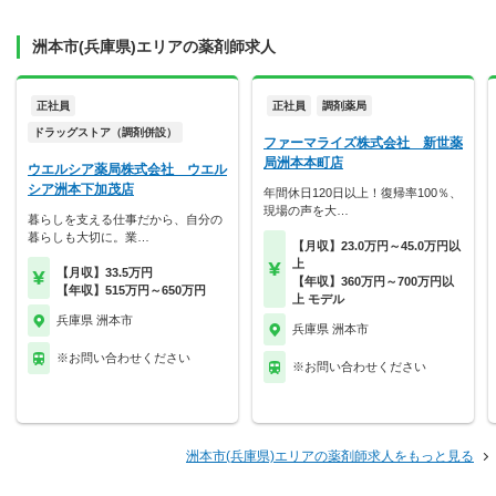
洲本市(兵庫県)エリアの薬剤師求人
正社員
正社員
調剤薬局
ドラッグストア（調剤併設）
ファーマライズ株式会社 新世薬
局洲本本町店
ウエルシア薬局株式会社 ウエル
シア洲本下加茂店
年間休日120日以上！復帰率100％、
現場の声を大…
暮らしを支える仕事だから、自分の
暮らしも大切に。業…
【月収】23.0万円～45.0万円以
上
【月収】33.5万円
【年収】360万円～700万円以
【年収】515万円～650万円
上 モデル
兵庫県 洲本市
兵庫県 洲本市
※お問い合わせください
※お問い合わせください
洲本市(兵庫県)エリアの薬剤師求人をもっと見る