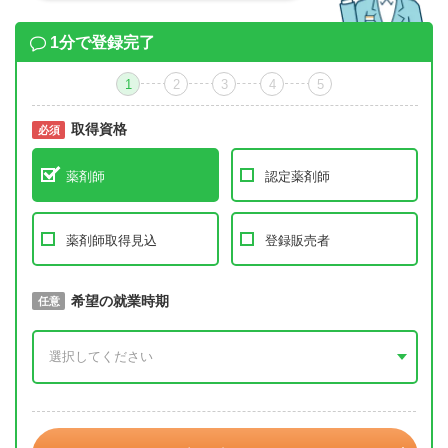
1分で登録完了
1
2
3
4
5
取得資格
必須
必須
薬剤師
認定薬剤師
薬剤師取得見込
登録販売者
取得予定年
希望の就業時期
必須
任意
年 3月