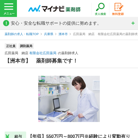
!
安心・安全な転職サポートの提供に努めます。
薬剤師の求人・転職TOP
兵庫県
洲本市
広田薬局 納店 有限会社広田薬局の薬剤師求
正社員
調剤薬局
広田薬局 納店
有限会社広田薬局
の薬剤師求人
【洲本市】 薬剤師募集です！
【年収】550万円～800万円※経験により変動有り
給与