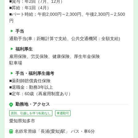
■賞与：年2回（7月、12月）
■昇給：年1回（4月）
■パート時給：午前2,000円～2,300円、午後2,300円～2,500
円
手当
通勤手当(車：距離計算で支給、公共交通機関：全額支給)
福利厚生
雇用保険、労災保険、健康保険、厚生年金保険
駐車場
手当・福利厚生備考
■薬剤師賠償責任保険
■退職金：勤務3年以上
■定年：60歳（再雇用制度あり）
勤務地・アクセス
原則、引越しを伴う転勤なし
車通勤可
愛知県知多市
名鉄常滑線「長浦(愛知)駅」 バス・車6分