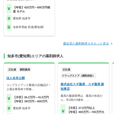
【年収】420万円～600万円程
度 モデル
愛知県 知多市
名鉄常滑線 長浦(愛知)駅
最近見た薬剤師求人をもっと見る
知多市(愛知県)エリアの薬剤師求人
正社員
調剤薬局
正社員
ドラッグストア（調剤併設）
法人名非公開
株式会社スギ薬局 スギ薬局 新
コンプライアンス重視の店舗設計！
知東店
上場企業母体で研修…
最高の服薬指導は、最高の休息か
【月収】26.2万円～41.0万円
ら。年2回の4連休、…
【年収】393万円～600万円
【月収】27.0万円以上
愛知県 知多市
【年収】400万円～740万円モ