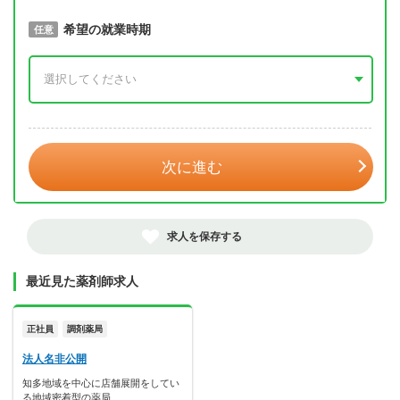
取得予定年
希望の就業時期
必須
任意
年 3月
次に進む
求人を保存する
最近見た薬剤師求人
正社員
調剤薬局
法人名非公開
知多地域を中心に店舗展開をしてい
る地域密着型の薬局…