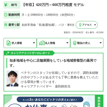
【年収】420万円～600万円程度 モデル
給与
勤務時間
月～土:09時00分～18時00分（休憩60分）
最寄り駅
名鉄常滑線「長浦(愛知)駅」 バス・車6分
アクセス
更新日：2024/04/22 求人番号：413184
求人情報
法人情報
類似の求人
キャリアアドバイザーのレポート
知多地域を中心に店舗展開をしている地域密着型の薬局で
す。
ベテランのスタッフが在籍していますので、調剤未経験
の方やブランクがある方でも丁寧に業務を教えていただ
ける環境が整っています。
キャリアアドバイザー 薬剤師担当