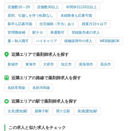
店舗数10～29
店舗数30以上
年間休日120日以上
原則、引越しを伴う転勤なし
未経験者も応募可能
新卒も応募可能
住宅補助（手当）あり
残業月10ｈ以下
管理職候補
駅チカ
車通勤可
登録販売者の求人
夏～秋入職可
ハイキャリア
積極採用中の求人
WEB面接OK
近隣エリアで薬剤師求人を探す
新城市
東海市
大府市
知立市
尾張旭市
高浜市
近隣エリアの路線で薬剤師求人を探す
名鉄常滑線
名鉄河和線
近隣エリアの駅で薬剤師求人を探す
古見(愛知)駅
新舞子駅
巽ケ丘駅
長浦(愛知)駅
この求人と似た求人をチェック