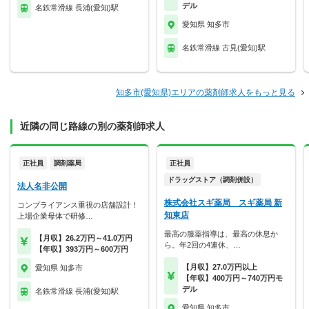
デル
名鉄常滑線 長浦(愛知)駅
愛知県 知多市
名鉄常滑線 古見(愛知)駅
知多市(愛知県)エリアの薬剤師求人をもっと見る
近隣の同じ路線の別の薬剤師求人
正社員
調剤薬局
正社員
ドラッグストア（調剤併設）
法人名非公開
株式会社スギ薬局 スギ薬局 新
コンプライアンス重視の店舗設計！
知東店
上場企業母体で研修…
最高の服薬指導は、最高の休息か
【月収】26.2万円～41.0万円
ら。年2回の4連休、…
【年収】393万円～600万円
【月収】27.0万円以上
愛知県 知多市
【年収】400万円～740万円モ
デル
名鉄常滑線 長浦(愛知)駅
愛知県 知多市