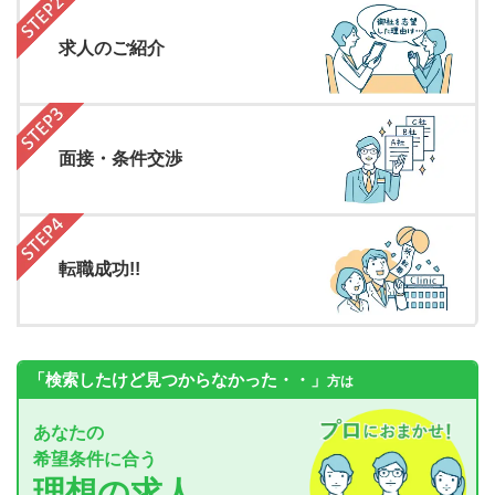
求人のご紹介
面接・条件交渉
転職成功!!
「検索したけど見つからなかった・・」
方は
あなたの
希望条件に合う
理想の求人