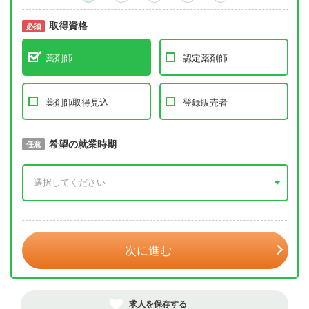
取得資格
必須
必須
薬剤師
認定薬剤師
薬剤師取得見込
登録販売者
取得予定年
希望の就業時期
必須
任意
年 3月
次に進む
求人を保存する