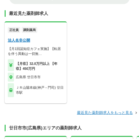
最近見た薬剤師求人
正社員
調剤薬局
法人名非公開
【月1回認知症カフェ実施】【転居
を伴う異動は一切無…
【月収】32.0万円以上 【年
収】450万円
広島県 廿日市市
ＪＲ山陽本線(神戸－門司) 廿日
市駅
最近見た薬剤師求人をもっと見る
廿日市市(広島県)エリアの薬剤師求人