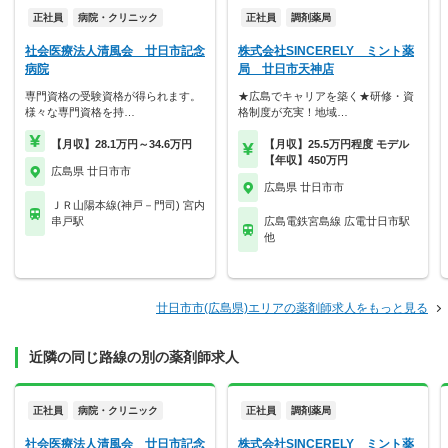
正社員
病院・クリニック
正社員
調剤薬局
社会医療法人清風会 廿日市記念
株式会社SINCERELY ミント薬
病院
局 廿日市天神店
専門資格の受験資格が得られます。
★広島でキャリアを築く★研修・資
様々な専門資格を持…
格制度が充実！地域…
【月収】28.1万円～34.6万円
【月収】25.5万円程度 モデル
【年収】450万円
広島県 廿日市市
広島県 廿日市市
ＪＲ山陽本線(神戸－門司) 宮内
串戸駅
広島電鉄宮島線 広電廿日市駅
他
廿日市市(広島県)エリアの薬剤師求人をもっと見る
近隣の同じ路線の別の薬剤師求人
正社員
病院・クリニック
正社員
調剤薬局
社会医療法人清風会 廿日市記念
株式会社SINCERELY ミント薬