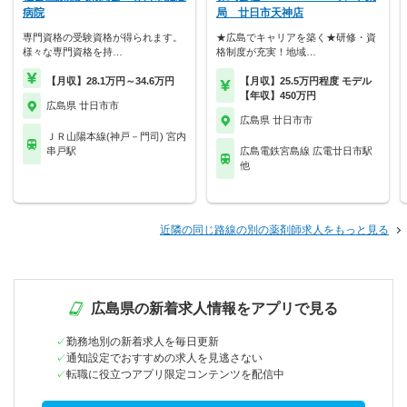
病院
局 廿日市天神店
専門資格の受験資格が得られます。
★広島でキャリアを築く★研修・資
様々な専門資格を持…
格制度が充実！地域…
【月収】28.1万円～34.6万円
【月収】25.5万円程度 モデル
【年収】450万円
広島県 廿日市市
広島県 廿日市市
ＪＲ山陽本線(神戸－門司) 宮内
串戸駅
広島電鉄宮島線 広電廿日市駅
他
近隣の同じ路線の別の薬剤師求人をもっと見る
広島県の新着求人情報をアプリで見る
勤務地別の新着求人を毎日更新
通知設定でおすすめの求人を見逃さない
転職に役立つアプリ限定コンテンツを配信中