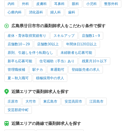
内科
外科
皮膚科
耳鼻科
眼科
小児科
整形外科
心療内科
消化器科
婦人科
歯科
広島県廿日市市の薬剤師求人をこだわり条件で探す
産休・育休取得実績有り
スキルアップ
店舗数1～9
店舗数10～29
店舗数30以上
年間休日120日以上
原則、引越しを伴う転勤なし
未経験者も応募可能
新卒も応募可能
住宅補助（手当）あり
残業月10ｈ以下
管理職候補
駅チカ
車通勤可
登録販売者の求人
夏～秋入職可
積極採用中の求人
近隣エリアで薬剤師求人を探す
庄原市
大竹市
東広島市
安芸高田市
江田島市
安芸郡府中町
近隣エリアの路線で薬剤師求人を探す