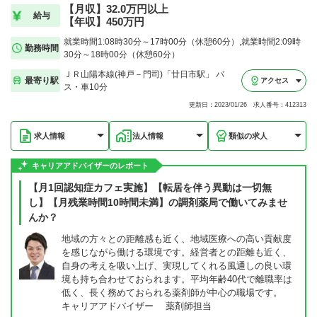
【月収】32.0万円以上
給与
【年収】450万円
就業時間1:08時30分～17時00分（休憩60分）,就業時間2:09時
勤務時間
30分～18時00分（休憩60分）
ＪＲ山陽本線(神戸－門司)「廿日市駅」 バ
最寄り駅
アクセス
ス・車10分
更新日：2023/01/26 求人番号：412313
求人情報
法人情報
類似の求人
キャリアアドバイザーのレポート
【月1回認知症カフェ実施】【転居を伴う異動は一切無
し】【月残業時間10時間未満】の調剤薬局で働いてみませ
んか？
地域の方々との距離感も近く、地域医療への高い貢献度
を感じながら働ける環境です。経営者との距離も近く、
自身の考えを吸い上げ、実現してくれる風通しの良い環
境も持ち合わせておられます。平均年齢40代で離職率は
低く、長く務めておられる薬剤師が中心の職場です。
キャリアアドバイザー 薬剤師担当