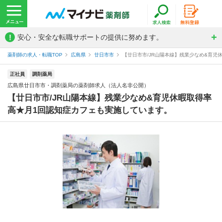
!
安心・安全な転職サポートの提供に努めます。
薬剤師の求人・転職TOP
広島県
廿日市市
【廿日市市/JR山陽本線】残業少なめ&育児
正社員
調剤薬局
広島県廿日市市・調剤薬局の薬剤師求人（法人名非公開）
【廿日市市/JR山陽本線】残業少なめ&育児休暇取得率
高★月1回認知症カフェも実施しています。