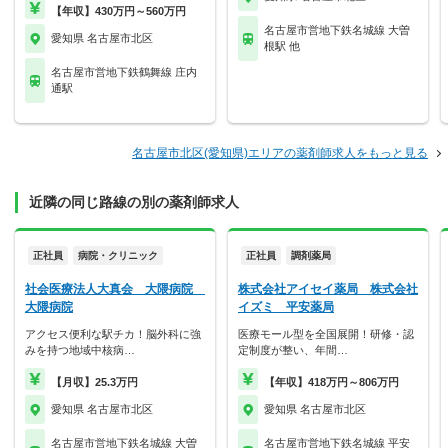
【年収】430万円～560万円
名古屋市営地下鉄名城線 大曽
愛知県 名古屋市北区
根駅 他
名古屋市営地下鉄鶴舞線 庄内
通駅
名古屋市北区(愛知県)エリアの薬剤師求人をもっと見る
近隣の同じ路線の別の薬剤師求人
正社員
病院・クリニック
正社員
調剤薬局
社会医療法人大真会 大隈病院
株式会社アイセイ薬局 株式会社
大隈病院
イズミ 平安薬局
アクセス便利な駅チカ！脳外科に強
医療モール型を全国展開！研修・認
みを持つ地域中核病…
定制度が整い、年間…
【月収】25.3万円
【年収】418万円～806万円
愛知県 名古屋市北区
愛知県 名古屋市北区
名古屋市営地下鉄名城線 大曽
名古屋市営地下鉄名城線 平安