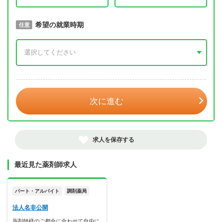
取得予定年
希望の就業時期
必須
任意
年 3月
次に進む
求人を保存する
最近見た薬剤師求人
パート・アルバイト
調剤薬局
法人名非公開
薬剤師様のご都合に合わせて自由に