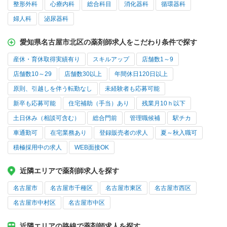
整形外科
心療内科
総合科目
消化器科
循環器科
婦人科
泌尿器科
愛知県名古屋市北区の薬剤師求人をこだわり条件で探す
産休・育休取得実績有り
スキルアップ
店舗数1～9
店舗数10～29
店舗数30以上
年間休日120日以上
原則、引越しを伴う転勤なし
未経験者も応募可能
新卒も応募可能
住宅補助（手当）あり
残業月10ｈ以下
土日休み（相談可含む）
総合門前
管理職候補
駅チカ
車通勤可
在宅業務あり
登録販売者の求人
夏～秋入職可
積極採用中の求人
WEB面接OK
近隣エリアで薬剤師求人を探す
名古屋市
名古屋市千種区
名古屋市東区
名古屋市西区
名古屋市中村区
名古屋市中区
近隣エリアの路線で薬剤師求人を探す