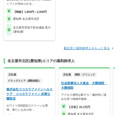
シフトが決められる…
【時給】1,800円～2,500円
愛知県 名古屋市北区
名古屋市営地下鉄名城線 黒川
(愛知)駅
最近見た薬剤師求人をもっと見る
名古屋市北区(愛知県)エリアの薬剤師求人
正社員
正社員
病院・クリニック
ドラッグストア（調剤併設）
社会医療法人大真会 大隈病院
大隈病院
株式会社ココカラファインヘルス
ケア ココカラファイン 志賀公
アクセス便利な駅チカ！脳外科に強
園前店
みを持つ地域中核病…
ホワイト500認定のクリーンな環
【月収】25.3万円
境。身だしなみの自…
愛知県 名古屋市北区