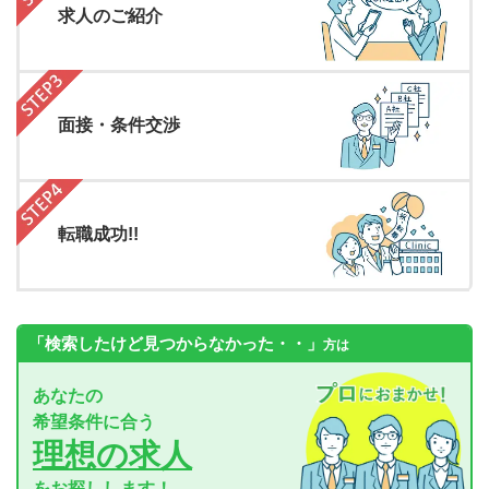
求人のご紹介
面接・条件交渉
転職成功!!
「検索したけど見つからなかった・・」
方は
あなたの
希望条件に合う
理想の求人
をお探しします！