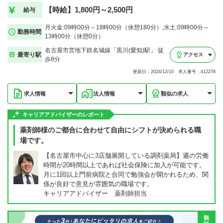
【時給】1,800円～2,500円
給与
月火金:09時00分～18時00分（休憩180分）,水土:09時00分～
勤務時間
13時00分（休憩0分）
名古屋市営地下鉄名城線「黒川(愛知)駅」 徒
最寄り駅
アクセス
歩8分
更新日：2024/12/10 求人番号：412276
求人情報
法人情報
類似の求人
キャリアアドバイザーのレポート
薬剤師様のご都合に合わせて自由にシフトが決められる職
場です。
【名古屋市中心に3店舗展開している調剤薬局】週の労働
時間が20時間以上であれば社会保険に加入が可能です。
月に1回以上門前病院と合同で勉強会が開かれるため、関
係が良好で意見が雰囲気の職場です。
キャリアアドバイザー 薬剤師担当