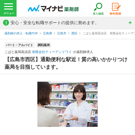
!
安心・安全な転職サポートの提供に努めます。
薬剤師の求人・転職TOP
広島県
広島市
西区
こばと薬局高須店 有限会社ティーア
パート・アルバイト
調剤薬局
こばと薬局高須店
有限会社ティーアンドワイ
の薬剤師求人
【広島市西区】通勤便利な駅近！質の高いかかりつけ
薬局を目指しています。