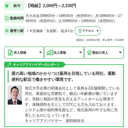
【時給】2,000円～2,330円
給与
月火水金:09時00分～18時30分（休憩90分）,木:09時00分～17
勤務時間
時00分（休憩45分）,土:09時00分～18時00分（休憩60分）
最寄り駅
ＪＲ芸備線「矢賀駅」 徒歩1分
アクセス
更新日：2026/01/08 求人番号：411959
求人情報
法人情報
類似の求人
キャリアアドバイザーのレポート
質の高い地域のかかりつけ薬局を目指している同社。通勤
便利な駅近で働きやすい環境です。
地元大手企業の関連会社として薬局を2店舗展開している
同社。家庭的な雰囲気で、幅広い年齢層が働いています
が、気軽に相談や意見を言えるアットホームな環境で
す。保険調剤を主としてOTCにも力を入れております。
システム面や福利厚生面など、地元薬局の中でも特に充
実したものになっています。
キャリアアドバイザー 薬剤師担当