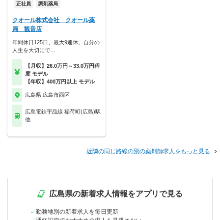
正社員
調剤薬局
クオール株式会社 クオール薬
局 観音店
年間休日125日、最大9連休。自分の
人生を大切にで…
【月収】26.0万円～33.0万円程
度 モデル
【年収】400万円以上 モデル
広島県 広島市西区
広島電鉄宇品線 稲荷町(広島)駅
他
近隣の同じ路線の別の薬剤師求人をもっと見る
広島県の新着求人情報をアプリで見る
勤務地別の新着求人を毎日更新