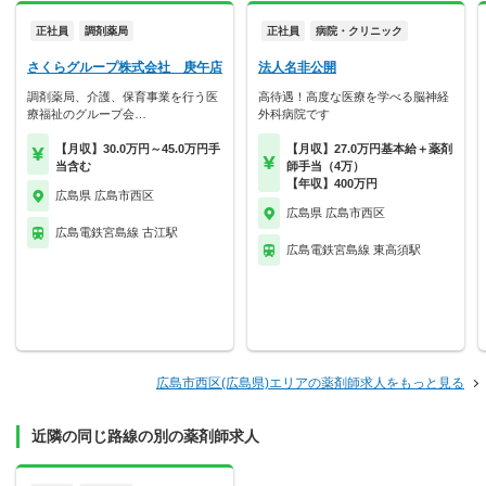
正社員
調剤薬局
正社員
病院・クリニック
さくらグループ株式会社 庚午店
法人名非公開
調剤薬局、介護、保育事業を行う医
高待遇！高度な医療を学べる脳神経
療福祉のグループ会…
外科病院です
【月収】30.0万円～45.0万円手
【月収】27.0万円基本給＋薬剤
当含む
師手当（4万）
【年収】400万円
広島県 広島市西区
広島県 広島市西区
広島電鉄宮島線 古江駅
広島電鉄宮島線 東高須駅
広島市西区(広島県)エリアの薬剤師求人をもっと見る
近隣の同じ路線の別の薬剤師求人