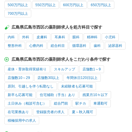
500万円以上
550万円以上
600万円以上
650万円以上
700万円以上
広島県広島市西区の薬剤師求人を処方科目で探す
内科
外科
皮膚科
耳鼻科
眼科
精神科
小児科
整形外科
心療内科
総合科目
循環器科
歯科
泌尿器科
広島県広島市西区の薬剤師求人をこだわり条件で探す
産休・育休取得実績有り
スキルアップ
店舗数1～9
店舗数10～29
店舗数30以上
年間休日120日以上
原則、引越しを伴う転勤なし
未経験者も応募可能
新卒も応募可能
住宅補助（手当）あり
残業月10ｈ以下
土日休み（相談可含む）
総合門前
駅チカ
車通勤可
在宅業務あり
登録販売者の求人
夏～秋入職可
積極採用中の求人