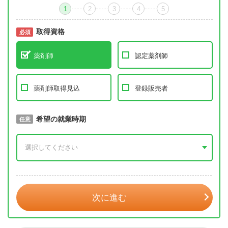
1
2
3
4
5
取得資格
必須
必須
薬剤師
認定薬剤師
薬剤師取得見込
登録販売者
取得予定年
希望の就業時期
必須
任意
年 3月
次に進む