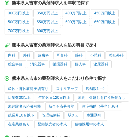
熊本県人吉市の薬剤師求人を年収で探す
300万円以上
350万円以上
400万円以上
450万円以上
500万円以上
550万円以上
600万円以上
650万円以上
700万円以上
800万円以上
熊本県人吉市の薬剤師求人を処方科目で探す
内科
外科
皮膚科
耳鼻科
眼科
小児科
整形外科
総合科目
消化器科
循環器科
婦人科
泌尿器科
熊本県人吉市の薬剤師求人をこだわり条件で探す
産休・育休取得実績有り
スキルアップ
店舗数1～9
店舗数30以上
年間休日120日以上
原則、引越しを伴う転勤なし
未経験者も応募可能
新卒も応募可能
住宅補助（手当）あり
残業月10ｈ以下
管理職候補
駅チカ
車通勤可
在宅業務あり
登録販売者の求人
積極採用中の求人