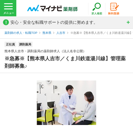
!
安心・安全な転職サポートの提供に努めます。
薬剤師の求人・転職TOP
熊本県
人吉市
※急募※【熊本県人吉市／くま川鉄道湯川線】管
正社員
調剤薬局
熊本県人吉市・調剤薬局の薬剤師求人（法人名非公開）
※急募※【熊本県人吉市／くま川鉄道湯川線】管理薬
剤師募集♪