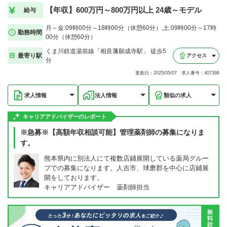
【年収】600万円～800万円以上 24歳～モデル
給与
月～金:09時00分～18時00分（休憩60分）,土:09時00分～17時
勤務時間
00分（休憩60分）
くま川鉄道湯前線「相良藩願成寺駅」 徒歩5
最寄り駅
アクセス
分
更新日：2025/05/07 求人番号：407398
求人情報
法人情報
類似の求人
キャリアアドバイザーのレポート
※急募※【高額年収相談可能】管理薬剤師の募集になりま
す。
熊本県内に別法人にて複数店鋪展開している薬局グルー
プでの募集になります。人吉市、球磨郡を中心に店鋪展
開をしております。
キャリアアドバイザー 薬剤師担当