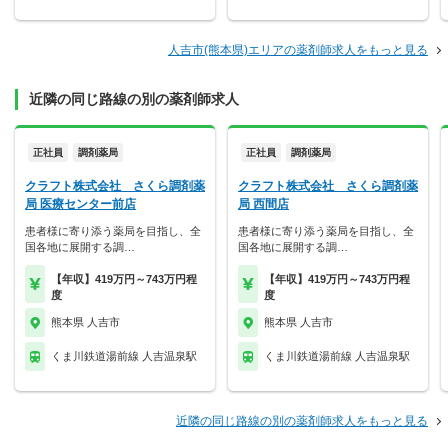
人吉市(熊本県)エリアの薬剤師求人をもっと見る
近隣の同じ路線の別の薬剤師求人
正社員
調剤薬局
正社員
調剤薬局
クラフト株式会社 さくら調剤薬
クラフト株式会社 さくら調剤薬
局 医療センター前店
局 西間店
患者様に寄り添う薬局を目指し、全
患者様に寄り添う薬局を目指し、全
国各地に展開する調…
国各地に展開する調…
【年収】419万円～743万円程
【年収】419万円～743万円程
度
度
熊本県 人吉市
熊本県 人吉市
くま川鉄道湯前線 人吉温泉駅
くま川鉄道湯前線 人吉温泉駅
近隣の同じ路線の別の薬剤師求人をもっと見る