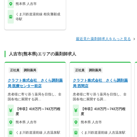
熊本県 人吉市
くま川鉄道湯前線 相良藩願成
寺駅
最近見た薬剤師求人をもっと見る
人吉市(熊本県)エリアの薬剤師求人
正社員
調剤薬局
正社員
調剤薬局
クラフト株式会社 さくら調剤薬
クラフト株式会社 さくら調剤薬
局 医療センター前店
局 西間店
患者様に寄り添う薬局を目指し、全
患者様に寄り添う薬局を目指し、全
国各地に展開する調…
国各地に展開する調…
【年収】419万円～743万円程
【年収】419万円～743万円程
度
度
熊本県 人吉市
熊本県 人吉市
くま川鉄道湯前線 人吉温泉駅
くま川鉄道湯前線 人吉温泉駅