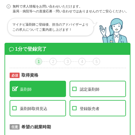
無料で求人情報をお問い合わせいただけます。
薬局・病院等への直接応募・問い合わせではありませんのでご安心ください。
マイナビ薬剤師ご登録後、担当のアドバイザーより
この求人についてご案内差し上げます！
1分で登録完了
1
2
3
4
5
取得資格
必須
必須
薬剤師
認定薬剤師
薬剤師取得見込
登録販売者
取得予定年
希望の就業時期
必須
任意