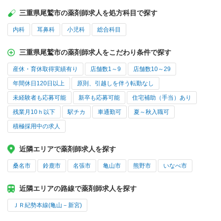
三重県尾鷲市の薬剤師求人を処方科目で探す
内科
耳鼻科
小児科
総合科目
三重県尾鷲市の薬剤師求人をこだわり条件で探す
産休・育休取得実績有り
店舗数1～9
店舗数10～29
年間休日120日以上
原則、引越しを伴う転勤なし
未経験者も応募可能
新卒も応募可能
住宅補助（手当）あり
残業月10ｈ以下
駅チカ
車通勤可
夏～秋入職可
積極採用中の求人
近隣エリアで薬剤師求人を探す
桑名市
鈴鹿市
名張市
亀山市
熊野市
いなべ市
近隣エリアの路線で薬剤師求人を探す
ＪＲ紀勢本線(亀山－新宮)