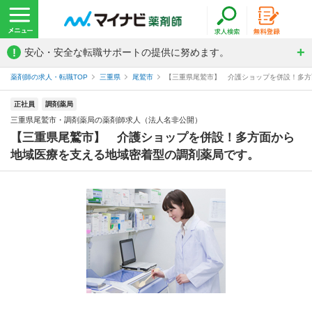
!
安心・安全な転職サポートの提供に努めます。
薬剤師の求人・転職TOP
三重県
尾鷲市
【三重県尾鷲市】 介護ショップを併設！多方面
正社員
調剤薬局
三重県尾鷲市・調剤薬局の薬剤師求人（法人名非公開）
【三重県尾鷲市】 介護ショップを併設！多方面から
地域医療を支える地域密着型の調剤薬局です。