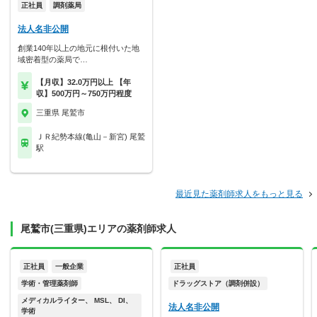
正社員
調剤薬局
法人名非公開
創業140年以上の地元に根付いた地
域密着型の薬局で…
【月収】32.0万円以上 【年
収】500万円～750万円程度
三重県 尾鷲市
ＪＲ紀勢本線(亀山－新宮) 尾鷲
駅
最近見た薬剤師求人をもっと見る
尾鷲市(三重県)エリアの薬剤師求人
正社員
一般企業
正社員
学術・管理薬剤師
ドラッグストア（調剤併設）
メディカルライター、 MSL、 DI、
法人名非公開
学術