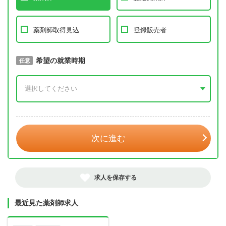
薬剤師取得見込
登録販売者
取得予定年
希望の就業時期
必須
任意
年 3月
次に進む
求人を保存する
最近見た薬剤師求人