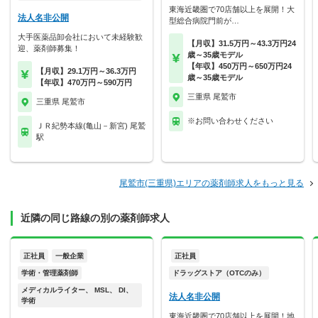
東海近畿圏で70店舗以上を展開！大
法人名非公開
型総合病院門前が…
大手医薬品卸会社において未経験歓
【月収】31.5万円～43.3万円24
迎、薬剤師募集！
歳～35歳モデル
【年収】450万円～650万円24
【月収】29.1万円～36.3万円
歳～35歳モデル
【年収】470万円～590万円
三重県 尾鷲市
三重県 尾鷲市
※お問い合わせください
ＪＲ紀勢本線(亀山－新宮) 尾鷲
駅
尾鷲市(三重県)エリアの薬剤師求人をもっと見る
近隣の同じ路線の別の薬剤師求人
正社員
一般企業
正社員
学術・管理薬剤師
ドラッグストア（OTCのみ）
メディカルライター、 MSL、 DI、
法人名非公開
学術
東海近畿圏で70店舗以上を展開！地