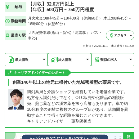
【月収】32.0万円以上
給与
【年収】500万円～750万円程度
月火水金:08時45分～18時30分（休憩60分）,木土:08時45分～
勤務時間
18時00分（休憩60分）
ＪＲ紀勢本線(亀山－新宮)「尾鷲駅」 バス・
最寄り駅
アクセス
車2分
更新日：2024/11/10 求人番号：401536
求人情報
法人情報
類似の求人
キャリアアドバイザーのレポート
創業140年以上の地元に根付いた地域密着型の薬局です。
調剤薬局と介護ショップを経営している老舗企業です。
処方せん調剤だけでなく、OTC販売や化粧品の相談販
売、煎じ薬などの漢方薬を扱う店舗もあります。車で約
10分程度の距離に複数のグループ店があり、店舗間を異
動することで様々な経験を積むことができます。
キャリアアドバイザー 薬剤師担当