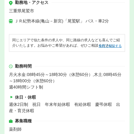
勤務地・アクセス
三重県尾鷲市
ＪＲ紀勢本線(亀山－新宮)「尾鷲駅」 バス・車2分
同じエリアで似た条件の求人や、同じ路線の求人なども喜んでご紹
介いたします。お悩みやご希望があれば、ぜひご相談ください。
無料で相談する
勤務時間
月火水金:08時45分～18時30分（休憩60分）,木土:08時45分
～18時00分（休憩60分）
週40時間シフト制
休日・休暇
週休2日制 祝日 年末年始休暇 有給休暇 慶弔休暇 出
産・育児休暇
募集職種
薬剤師