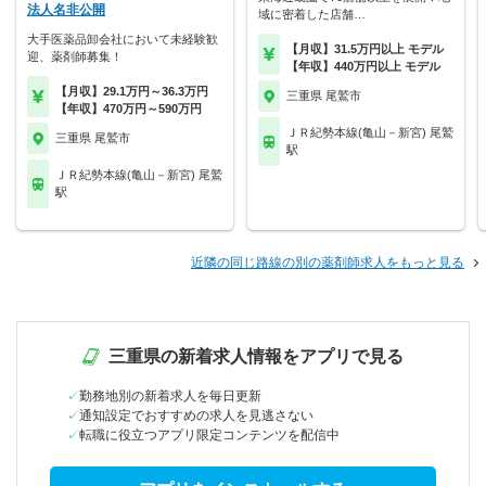
法人名非公開
域に密着した店舗…
大手医薬品卸会社において未経験歓
【月収】31.5万円以上 モデル
迎、薬剤師募集！
【年収】440万円以上 モデル
【月収】29.1万円～36.3万円
三重県 尾鷲市
【年収】470万円～590万円
ＪＲ紀勢本線(亀山－新宮) 尾鷲
三重県 尾鷲市
駅
ＪＲ紀勢本線(亀山－新宮) 尾鷲
駅
近隣の同じ路線の別の薬剤師求人をもっと見る
三重県の新着求人情報をアプリで見る
勤務地別の新着求人を毎日更新
通知設定でおすすめの求人を見逃さない
転職に役立つアプリ限定コンテンツを配信中