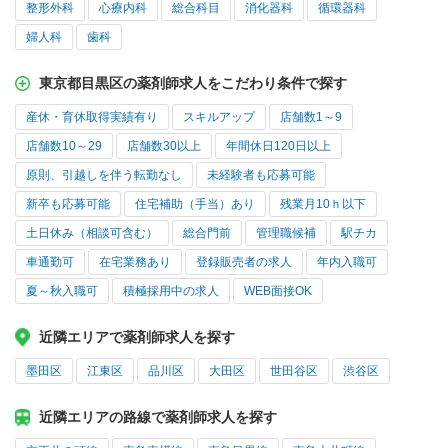
整形外科
心療内科
総合科目
消化器科
循環器科
婦人科
歯科
東京都目黒区の薬剤師求人をこだわり条件で探す
産休・育休取得実績有り
スキルアップ
店舗数1～9
店舗数10～29
店舗数30以上
年間休日120日以上
原則、引越しを伴う転勤なし
未経験者も応募可能
新卒も応募可能
住宅補助（手当）あり
残業月10ｈ以下
土日休み（相談可含む）
総合門前
管理職候補
駅チカ
車通勤可
在宅業務あり
登録販売者の求人
年内入職可
夏～秋入職可
積極採用中の求人
WEB面接OK
近隣エリアで薬剤師求人を探す
墨田区
江東区
品川区
大田区
世田谷区
渋谷区
近隣エリアの路線で薬剤師求人を探す