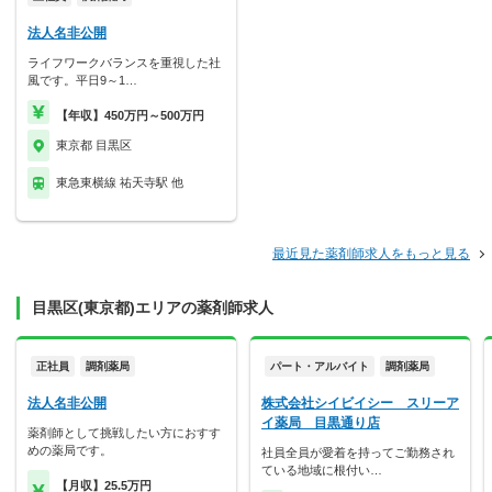
法人名非公開
ライフワークバランスを重視した社
風です。平日9～1…
【年収】450万円～500万円
東京都 目黒区
東急東横線 祐天寺駅 他
最近見た薬剤師求人をもっと見る
目黒区(東京都)エリアの薬剤師求人
正社員
調剤薬局
パート・アルバイト
調剤薬局
法人名非公開
株式会社シイビイシー スリーア
イ薬局 目黒通り店
薬剤師として挑戦したい方におすす
めの薬局です。
社員全員が愛着を持ってご勤務され
ている地域に根付い…
【月収】25.5万円