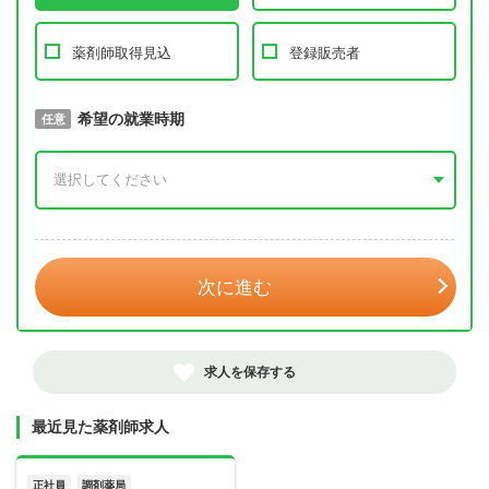
薬剤師取得見込
登録販売者
取得予定年
希望の就業時期
必須
任意
年 3月
次に進む
求人を保存する
最近見た薬剤師求人
正社員
調剤薬局