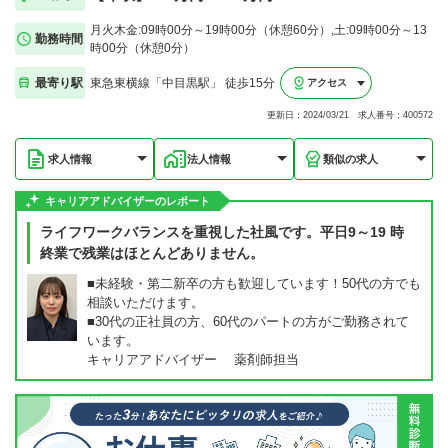
月火木金:09時00分～19時00分（休憩60分）,土:09時00分～13
勤務時間
時00分（休憩0分）
最寄り駅
東急東横線「中目黒駅」 徒歩15分
アクセス
更新日：2024/03/21 求人番号：400572
求人情報
法人情報
類似の求人
キャリアアドバイザーのレポート
ライフワークバランスを重視した社風です。平日9～19 時
終業で残業はほとんどありません。
■未経験・第二新卒の方も歓迎しています！50代の方でも
相談いただけます。
■30代の正社員の方、60代のパートの方がご勤務されて
います。
キャリアアドバイザー 薬剤師担当