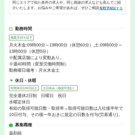
同じエリアで似た条件の求人や、同じ路線の求人なども喜んでご紹
介いたします。お悩みやご希望があれば、ぜひご相談ください。
無料で相談する
勤務時間
残業月10ｈ以下
月火木金:09時00分～19時00分（休憩60分）,土:09時00分～
13時00分（休憩0分）
※配属店舗により変動あり。
※週40時間（変形労働時間制）
勤務曜日備考：月火木金土
休日・休暇
年間休日120日以上
土日休み（相談可含む）
完全週休2日制 日曜日 祝日
水曜定休日
有給の取得可能日数・取得率→取得可能日数は入社後半年で
10日付与、その後一年おきに規定の日数を付与(労基通り)。
募集職種
薬剤師