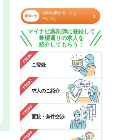
無料転職サポートに
簡単1分
申し込む
マイナビ薬剤師に登録して
希望通りの求人を
紹介してもらう！
STEP1
ご登録
STEP2
求人のご紹介
STEP3
面接・条件交渉
STEP4