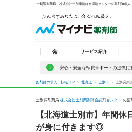
士別調剤薬局 株式会社士別薬剤師会調剤センターの薬剤師求人 |
サービス紹介
!
安心・安全な転職サポートの提供に
薬剤師の求人・転職TOP
北海道
士別市
士別調剤
士別調剤薬局
株式会社士別薬剤師会調剤センター
の薬
【北海道士別市】年間休日
が身に付きます◎