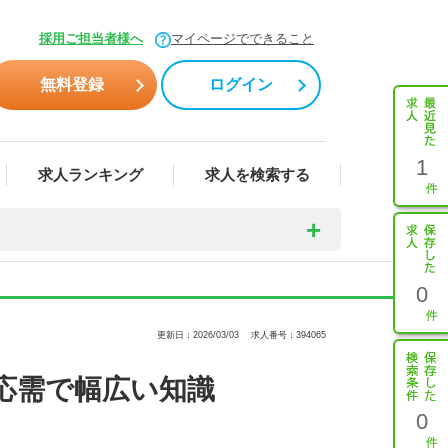
採用ご担当者様へ
マイページでできること
無料登録
ログイン
1
求人ランキング
求人を検索する
0
更新日：2026/03/03
求人番号：394065
目応需で幅広い知識
0