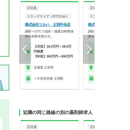
正社員
正社員
ドラッグストア（OTCのみ）
ドラッグストア（OTCのみ
株式会社ツルハ 士別中央店
株式会社ツルハ 士別店
調剤＋OTCで成長！残業10時間未
調剤＋OTCで成長！残業10
満＆休暇充実の大…
満＆休暇充実の大…
【月収】18.0万円～28.5万
【月収】18.0万円～28.
円程度
円程度
【年収】350万円～500万円
【年収】350万円～50
北海道 士別市
北海道 士別市
ＪＲ宗谷本線 士別駅
ＪＲ宗谷本線 士別駅
近隣の同じ路線の別の薬剤師求人
正社員
正社員