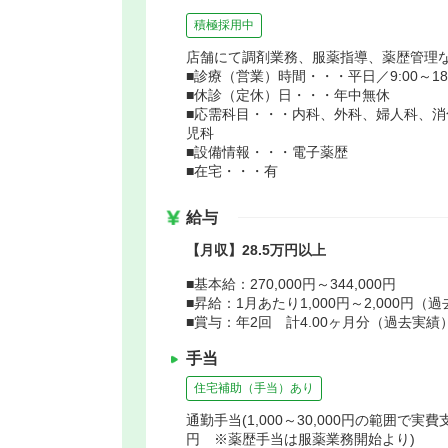
積極採用中
店舗にて調剤業務、服薬指導、薬歴管理
■診療（営業）時間・・・平日／9:00～18:0
■休診（定休）日・・・年中無休
■応需科目・・・内科、外科、婦人科、
児科
■設備情報・・・電子薬歴
■在宅・・・有
給与
【月収】28.5万円以上
■基本給：270,000円～344,000円
■昇給：1月あたり1,000円～2,000円（
■賞与：年2回 計4.00ヶ月分（過去実績
手当
住宅補助（手当）あり
通勤手当(1,000～30,000円の範囲で実費支
円 ※薬歴手当は服薬業務開始より)