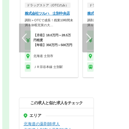
ドラッグストア（OTCのみ）
ドラッグストア（OTCのみ
株式会社ツルハ 士別中央店
株式会社ツルハ 士別店
調剤＋OTCで成長！残業10時間未
調剤＋OTCで成長！残業10
満＆休暇充実の大…
満＆休暇充実の大…
【月収】18.0万円～28.5万
【月収】18.0万円～28.
円程度
円程度
【年収】350万円～500万円
【年収】350万円～50
北海道 士別市
北海道 士別市
ＪＲ宗谷本線 士別駅
ＪＲ宗谷本線 士別駅
この求人と似た求人をチェック
エリア
北海道の薬剤師求人