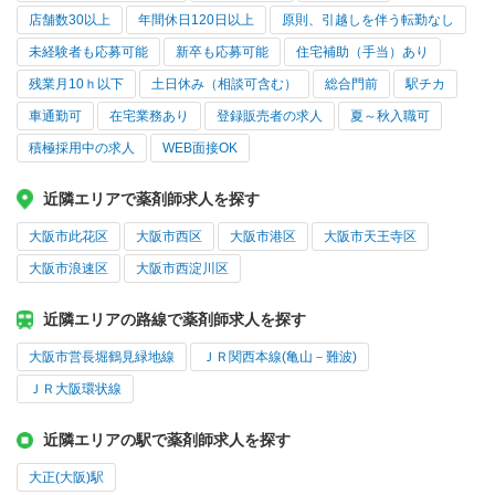
店舗数30以上
年間休日120日以上
原則、引越しを伴う転勤なし
未経験者も応募可能
新卒も応募可能
住宅補助（手当）あり
残業月10ｈ以下
土日休み（相談可含む）
総合門前
駅チカ
車通勤可
在宅業務あり
登録販売者の求人
夏～秋入職可
積極採用中の求人
WEB面接OK
近隣エリアで薬剤師求人を探す
大阪市此花区
大阪市西区
大阪市港区
大阪市天王寺区
大阪市浪速区
大阪市西淀川区
近隣エリアの路線で薬剤師求人を探す
大阪市営長堀鶴見緑地線
ＪＲ関西本線(亀山－難波)
ＪＲ大阪環状線
近隣エリアの駅で薬剤師求人を探す
大正(大阪)駅