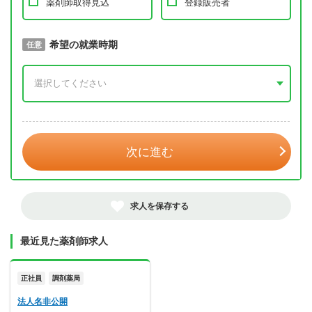
薬剤師取得見込
登録販売者
取得予定年
希望の就業時期
必須
任意
年 3月
次に進む
求人を保存する
最近見た薬剤師求人
正社員
調剤薬局
法人名非公開