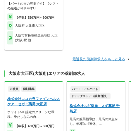
【パートの方の募集です】【シフト
の融通が利きやすい…
【年収】520万円～600万円
大阪府 大阪市大正区
大阪市営長堀鶴見緑地線 大正
(大阪)駅 他
最近見た薬剤師求人をもっと見る
大阪市大正区(大阪府)エリアの薬剤師求人
正社員
調剤薬局
パート・アルバイト
ドラッグストア（調剤併設）
株式会社ココカラファインヘルス
ケア セガミ薬局 大正店
株式会社スギ薬局 スギ薬局 千
島店
ホワイト500認定のクリーンな環
境。身だしなみの自…
最高の服薬指導は、最高の休息か
ら。年2回の4連休、…
【年収】430万円～560万円