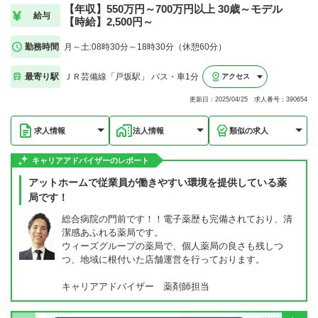
【年収】550万円～700万円以上 30歳～モデル
給与
【時給】2,500円～
勤務時間
月～土:08時30分～18時30分（休憩60分）
最寄り駅
ＪＲ芸備線「戸坂駅」 バス・車1分
アクセス
更新日：2025/04/25 求人番号：390654
求人情報
法人情報
類似の求人
キャリアアドバイザーのレポート
アットホームで従業員が働きやすい環境を提供している薬
局です！
総合病院の門前です！！電子薬歴も完備されており、清
潔感あふれる薬局です。
ウィーズグループの薬局で、個人薬局の良さも残しつ
つ、地域に根付いた店舗運営を行っております。
キャリアアドバイザー 薬剤師担当