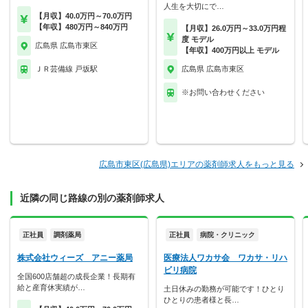
人生を大切にで…
【月収】40.0万円～70.0万円
【年収】480万円～840万円
【月収】26.0万円～33.0万円程
度 モデル
広島県 広島市東区
【年収】400万円以上 モデル
ＪＲ芸備線 戸坂駅
広島県 広島市東区
※お問い合わせください
広島市東区(広島県)エリアの薬剤師求人をもっと見る
近隣の同じ路線の別の薬剤師求人
正社員
調剤薬局
正社員
病院・クリニック
株式会社ウィーズ アニー薬局
医療法人ワカサ会 ワカサ・リハ
ビリ病院
全国600店舗超の成長企業！長期有
給と産育休実績が…
土日休みの勤務が可能です！ひとり
ひとりの患者様と長…