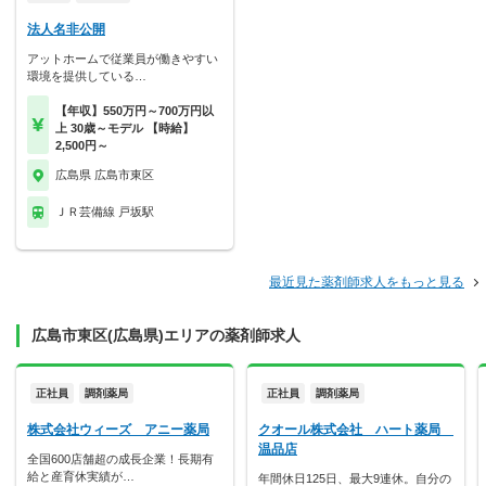
法人名非公開
アットホームで従業員が働きやすい
環境を提供している…
【年収】550万円～700万円以
上 30歳～モデル 【時給】
2,500円～
広島県 広島市東区
ＪＲ芸備線 戸坂駅
最近見た薬剤師求人をもっと見る
広島市東区(広島県)エリアの薬剤師求人
正社員
調剤薬局
正社員
調剤薬局
株式会社ウィーズ アニー薬局
クオール株式会社 ハート薬局
温品店
全国600店舗超の成長企業！長期有
給と産育休実績が…
年間休日125日、最大9連休。自分の