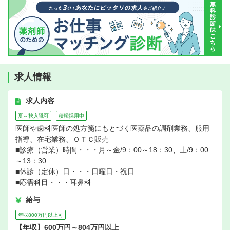
求人情報
求人内容
夏～秋入職可
積極採用中
医師や歯科医師の処方箋にもとづく医薬品の調剤業務、服用
指導、在宅業務、ＯＴＣ販売
■診療（営業）時間・・・月～金/9：00～18：30、土/9：00
～13：30
■休診（定休）日・・・日曜日・祝日
■応需科目・・・耳鼻科
給与
年収800万円以上可
【年収】600万円～804万円以上