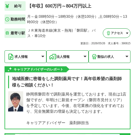
【年収】600万円～804万円以上
給与
月～金:08時50分～18時30分（休憩100分）,土:08時50分～13
勤務時間
時00分（休憩0分）
ＪＲ東海道本線(東京－熱海)「磐田駅」 バ
最寄り駅
アクセス
ス・車10分
更新日：2026/05/26 求人番号：390615
求人情報
法人情報
類似の求人
キャリアアドバイザーのレポート
地域医療に密着をした調剤薬局です！高年収希望の薬剤師
様もご相談ください！
静岡県磐田市で調剤薬局を運営しております。現在は1店
舗ですが、年明けに新規オープン（磐田市見付エリア）
を予定しています。今後、在宅業務の強化をすすめてお
り、完全無菌室の増築も決定しております。
キャリアアドバイザー 薬剤師担当