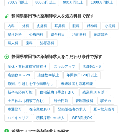
700万円以上
800万円以上
900万円以上
1000万円以上
静岡県磐田市の薬剤師求人を処方科目で探す
内科
外科
皮膚科
耳鼻科
眼科
精神科
小児科
整形外科
心療内科
総合科目
消化器科
循環器科
婦人科
歯科
泌尿器科
静岡県磐田市の薬剤師求人をこだわり条件で探す
産休・育休取得実績有り
スキルアップ
店舗数1～9
店舗数10～29
店舗数30以上
年間休日120日以上
原則、引越しを伴う転勤なし
未経験者も応募可能
新卒も応募可能
住宅補助（手当）あり
残業月10ｈ以下
土日休み（相談可含む）
総合門前
管理職候補
駅チカ
車通勤可
在宅業務あり
登録販売者の求人
夏～秋入職可
ハイキャリア
積極採用中の求人
WEB面接OK
近隣エリアで薬剤師求人を探す