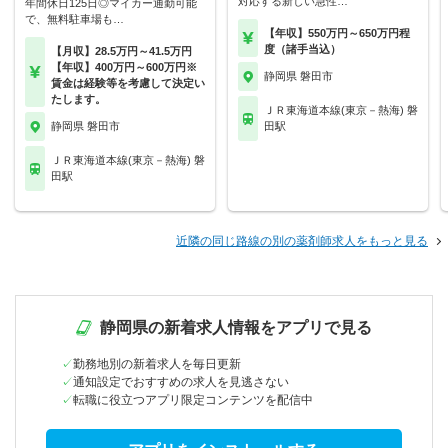
対応する新しい急性…
年間休日125日◎マイカー通勤可能
で、無料駐車場も…
【年収】550万円～650万円程
度（諸手当込）
【月収】28.5万円～41.5万円
【年収】400万円～600万円※
静岡県 磐田市
賃金は経験等を考慮して決定い
たします。
ＪＲ東海道本線(東京－熱海) 磐
静岡県 磐田市
田駅
ＪＲ東海道本線(東京－熱海) 磐
田駅
近隣の同じ路線の別の薬剤師求人をもっと見る
静岡県の新着求人情報をアプリで見る
勤務地別の新着求人を毎日更新
通知設定でおすすめの求人を見逃さない
転職に役立つアプリ限定コンテンツを配信中