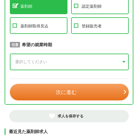
薬剤師
認定薬剤師
薬剤師取得見込
登録販売者
取得予定年
希望の就業時期
必須
任意
年 3月
次に進む
求人を保存する
最近見た薬剤師求人