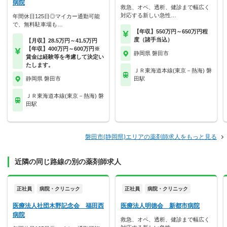
病院
救急、オペ、透析、健診まで幅広く
対応する新しい急性…
年間休日125日◎マイカー通勤可能
で、無料駐車場も…
【年収】550万円～650万円程
度（諸手当込）
【月収】28.5万円～41.5万円
【年収】400万円～600万円※
静岡県 磐田市
賃金は経験等を考慮して決定い
たします。
ＪＲ東海道本線(東京－熱海) 磐
静岡県 磐田市
田駅
ＪＲ東海道本線(東京－熱海) 磐
田駅
磐田市(静岡県)エリアの薬剤師求人をもっと見る
近隣の同じ路線の別の薬剤師求人
正社員
病院・クリニック
正社員
病院・クリニック
医療法人社団木野記念会 福田西
医療法人明徳会 新都市病院
病院
救急、オペ、透析、健診まで幅広く