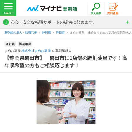
!
安心・安全な転職サポートの提供に努めます。
薬剤師の求人・転職TOP
静岡県
磐田市
まめお薬局 株式会社まめお薬局の薬剤師求人
正社員
調剤薬局
まめお薬局
株式会社まめお薬局
の薬剤師求人
【静岡県磐田市】 磐田市に1店舗の調剤薬局です！高
年収希望の方もご相談応じます！