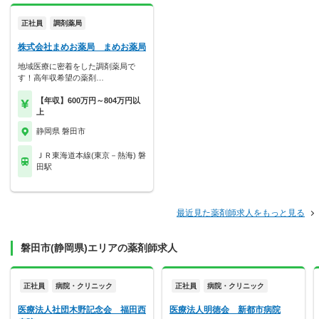
正社員
調剤薬局
株式会社まめお薬局 まめお薬局
地域医療に密着をした調剤薬局で
す！高年収希望の薬剤…
【年収】600万円～804万円以
上
静岡県 磐田市
ＪＲ東海道本線(東京－熱海) 磐
田駅
最近見た薬剤師求人をもっと見る
磐田市(静岡県)エリアの薬剤師求人
正社員
病院・クリニック
正社員
病院・クリニック
医療法人社団木野記念会 福田西
医療法人明徳会 新都市病院