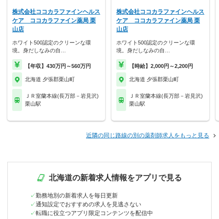
株式会社ココカラファインヘルス
株式会社ココカラファインヘルス
ケア ココカラファイン薬局 栗
ケア ココカラファイン薬局 栗
山店
山店
ホワイト500認定のクリーンな環
ホワイト500認定のクリーンな環
境。身だしなみの自…
境。身だしなみの自…
【年収】430万円～560万円
【時給】2,000円～2,200円
北海道 夕張郡栗山町
北海道 夕張郡栗山町
ＪＲ室蘭本線(長万部－岩見沢)
ＪＲ室蘭本線(長万部－岩見沢)
栗山駅
栗山駅
近隣の同じ路線の別の薬剤師求人をもっと見る
北海道の新着求人情報をアプリで見る
勤務地別の新着求人を毎日更新
通知設定でおすすめの求人を見逃さない
転職に役立つアプリ限定コンテンツを配信中