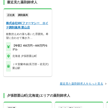
最近見た薬剤師求人
正社員
調剤薬局
株式会社MKファーマシー ロイ
テ調剤薬局 栗山店
枚数控えめの落ち着いた雰囲気。希
望に合わせて働き方…
【年収】450万円～600万円モ
デル
北海道 夕張郡栗山町
ＪＲ室蘭本線(長万部－岩見沢)
栗山駅
最近見た薬剤師求人をもっと見る
夕張郡栗山町(北海道)エリアの薬剤師求人