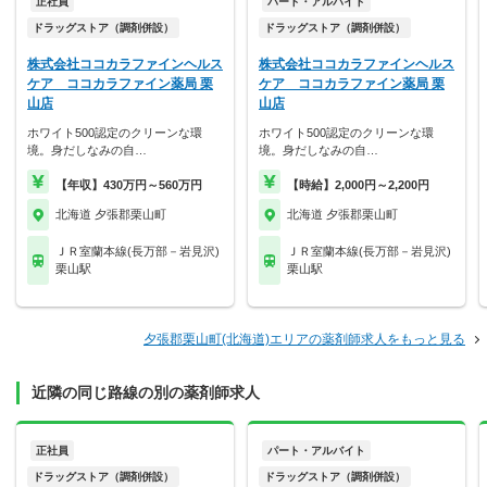
正社員
パート・アルバイト
ドラッグストア（調剤併設）
ドラッグストア（調剤併設）
株式会社ココカラファインヘルス
株式会社ココカラファインヘルス
ケア ココカラファイン薬局 栗
ケア ココカラファイン薬局 栗
山店
山店
ホワイト500認定のクリーンな環
ホワイト500認定のクリーンな環
境。身だしなみの自…
境。身だしなみの自…
【年収】430万円～560万円
【時給】2,000円～2,200円
北海道 夕張郡栗山町
北海道 夕張郡栗山町
ＪＲ室蘭本線(長万部－岩見沢)
ＪＲ室蘭本線(長万部－岩見沢)
栗山駅
栗山駅
夕張郡栗山町(北海道)エリアの薬剤師求人をもっと見る
近隣の同じ路線の別の薬剤師求人
正社員
パート・アルバイト
ドラッグストア（調剤併設）
ドラッグストア（調剤併設）