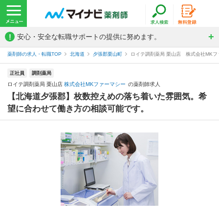
!
安心・安全な転職サポートの提供に努めます。
薬剤師の求人・転職TOP
北海道
夕張郡栗山町
ロイテ調剤薬局 栗山店 株式会社MK
正社員
調剤薬局
ロイテ調剤薬局 栗山店
株式会社MKファーマシー
の薬剤師求人
【北海道夕張郡】枚数控えめの落ち着いた雰囲気。希
望に合わせて働き方の相談可能です。