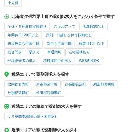
小児科
北海道夕張郡栗山町の薬剤師求人をこだわり条件で探す
産休・育休取得実績有り
スキルアップ
店舗数30以上
年間休日120日以上
原則、引越しを伴う転勤なし
未経験者も応募可能
新卒も応募可能
残業月10ｈ以下
総合門前
駅チカ
車通勤可
在宅業務あり
登録販売者の求人
積極採用中の求人
WEB面接OK
近隣エリアで薬剤師求人を探す
岩内郡岩内町
余市郡余市町
夕張郡長沼町
網走郡美幌町
紋別郡遠軽町
虻田郡洞爺湖町
近隣エリアの路線で薬剤師求人を探す
ＪＲ室蘭本線(長万部－岩見沢)
近隣エリアの駅で薬剤師求人を探す