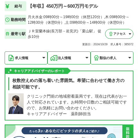
【年収】450万円～600万円モデル
給与
月火水金:09時00分～19時00分（休憩120分）,木:09時00分～
勤務時間
12時30分（休憩0分）,土:09時00分～14時00分（休憩0分）
ＪＲ室蘭本線(長万部－岩見沢)「栗山駅」 徒
最寄り駅
アクセス
歩10分
更新日：2024/10/29 求人番号：385072
求人情報
法人情報
類似の求人
キャリアアドバイザーのレポート
枚数控えめの落ち着いた雰囲気。希望に合わせて働き方の
相談可能です。
クリニック門前の地域密着薬局です。現在は代表がお一
人で対応されています。お時間や日数のご相談可能です
ので、お気軽にお問い合わせください。
キャリアアドバイザー 薬剤師担当