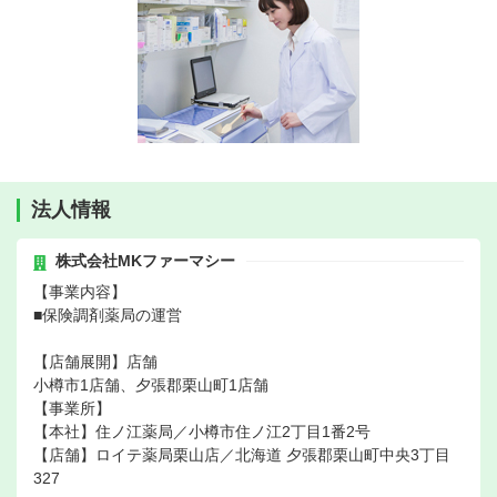
法人情報
株式会社MKファーマシー
【事業内容】
■保険調剤薬局の運営
【店舗展開】店舗
小樽市1店舗、夕張郡栗山町1店舗
【事業所】
【本社】住ノ江薬局／小樽市住ノ江2丁目1番2号
【店舗】ロイテ薬局栗山店／北海道 夕張郡栗山町中央3丁目
327