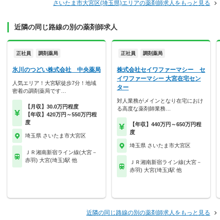
さいたま市大宮区(埼玉県)エリアの薬剤師求人をもっと見る
近隣の同じ路線の別の薬剤師求人
正社員
調剤薬局
正社員
調剤薬局
氷川のつどい株式会社 中央薬局
株式会社セイワファーマシー セ
イワファーマシー 大宮在宅セン
人気エリア！大宮駅徒歩7分！地域
ター
密着の調剤薬局です…
対人業務がメインとなり在宅におけ
【月収】30.0万円程度
る高度な薬剤師業務…
【年収】420万円～550万円程
度
【年収】440万円～650万円程
度
埼玉県 さいたま市大宮区
埼玉県 さいたま市大宮区
ＪＲ湘南新宿ライン線(大宮－
赤羽) 大宮(埼玉)駅 他
ＪＲ湘南新宿ライン線(大宮－
赤羽) 大宮(埼玉)駅 他
近隣の同じ路線の別の薬剤師求人をもっと見る