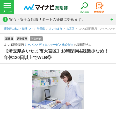
!
安心・安全な転職サポートの提供に努めます。
薬剤師の求人・転職TOP
埼玉県
さいたま市
大宮区
よつば調剤薬局 ジャパンメデ
正社員
調剤薬局
募集停止
よつば調剤薬局
ジャパンメディカルサービス株式会社
の薬剤師求人
【埼玉県さいたま市大宮区】18時閉局&残業少なめ！
年休120日以上でWLB◎