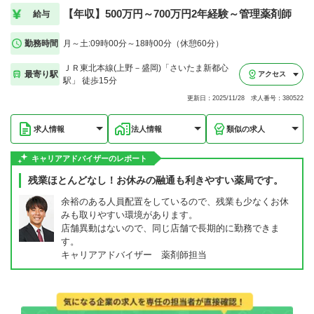
【年収】500万円～700万円2年経験～管理薬剤師
給与
勤務時間
月～土:09時00分～18時00分（休憩60分）
ＪＲ東北本線(上野－盛岡)「さいたま新都心
最寄り駅
アクセス
駅」 徒歩15分
更新日：2025/11/28 求人番号：380522
求人情報
法人情報
類似の求人
キャリアアドバイザーのレポート
残業ほとんどなし！お休みの融通も利きやすい薬局です。
余裕のある人員配置をしているので、残業も少なくお休
みも取りやすい環境があります。
店舗異動はないので、同じ店舗で長期的に勤務できま
す。
キャリアアドバイザー 薬剤師担当