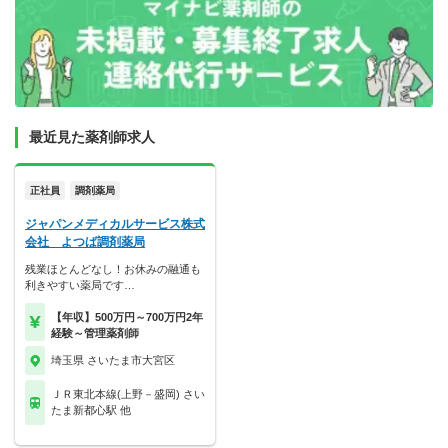
最近見た薬剤師求人
正社員
調剤薬局
ジャパンメディカルサービス株式
会社 よつば調剤薬局
残業ほとんどなし！お休みの融通も
利きやすい薬局です…
【年収】500万円～700万円2年
経験～管理薬剤師
埼玉県 さいたま市大宮区
ＪＲ東北本線(上野－盛岡) さい
たま新都心駅 他