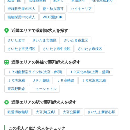
総合門前
管理職候補
駅チカ
車通勤可
在宅業務あり
登録販売者の求人
夏～秋入職可
ハイキャリア
積極採用中の求人
WEB面接OK
近隣エリアで薬剤師求人を探す
さいたま市
さいたま市西区
さいたま市北区
さいたま市見沼区
さいたま市中央区
さいたま市桜区
近隣エリアの路線で薬剤師求人を探す
ＪＲ湘南新宿ライン線(大宮－赤羽)
ＪＲ東北本線(上野－盛岡)
ＪＲ埼京線
ＪＲ川越線
ＪＲ高崎線
ＪＲ京浜東北線
東武野田線
ニューシャトル
近隣エリアの駅で薬剤師求人を探す
鉄道博物館駅
大宮(埼玉)駅
大宮公園駅
さいたま新都心駅
この求人と似た求人をチェック