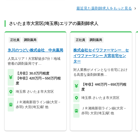
最近見た薬剤師求人をもっと見る
さいたま市大宮区(埼玉県)エリアの薬剤師求人
正社員
調剤薬局
正社員
調剤薬局
氷川のつどい株式会社 中央薬局
株式会社セイワファーマシー セ
イワファーマシー 大宮在宅セン
人気エリア！大宮駅徒歩7分！地域
ター
密着の調剤薬局です…
対人業務がメインとなり在宅におけ
【月収】30.0万円程度
る高度な薬剤師業務…
【年収】420万円～550万円程
度
【年収】440万円～650万円程
度
埼玉県 さいたま市大宮区
埼玉県 さいたま市大宮区
ＪＲ湘南新宿ライン線(大宮－
赤羽) 大宮(埼玉)駅 他
ＪＲ湘南新宿ライン線(大宮－
赤羽) 大宮(埼玉)駅 他