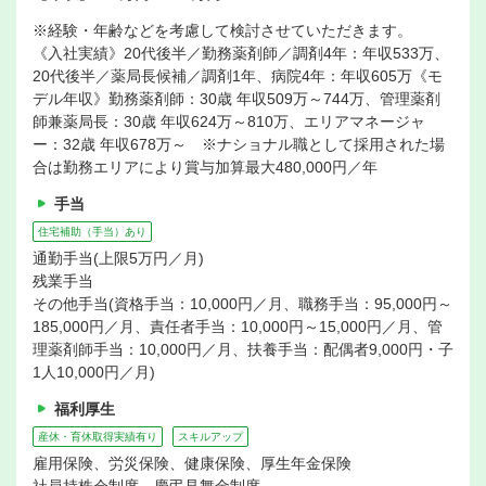
※経験・年齢などを考慮して検討させていただきます。
《入社実績》20代後半／勤務薬剤師／調剤4年：年収533万、
20代後半／薬局長候補／調剤1年、病院4年：年収605万《モ
デル年収》勤務薬剤師：30歳 年収509万～744万、管理薬剤
師兼薬局長：30歳 年収624万～810万、エリアマネージャ
ー：32歳 年収678万～ ※ナショナル職として採用された場
合は勤務エリアにより賞与加算最大480,000円／年
手当
住宅補助（手当）あり
通勤手当(上限5万円／月)
残業手当
その他手当(資格手当：10,000円／月、職務手当：95,000円～
185,000円／月、責任者手当：10,000円～15,000円／月、管
理薬剤師手当：10,000円／月、扶養手当：配偶者9,000円・子
1人10,000円／月)
福利厚生
産休・育休取得実績有り
スキルアップ
雇用保険、労災保険、健康保険、厚生年金保険