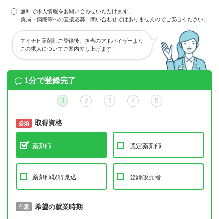
無料で求人情報をお問い合わせいただけます。
薬局・病院等への直接応募・問い合わせではありませんのでご安心ください。
マイナビ薬剤師ご登録後、担当のアドバイザーより
この求人についてご案内差し上げます！
1分で登録完了
1
2
3
4
5
取得資格
必須
必須
薬剤師
認定薬剤師
薬剤師取得見込
登録販売者
取得予定年
希望の就業時期
必須
任意