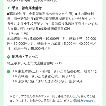
社員持株会制度、慶弔見舞金制度
手当・福利厚生備考
■退職金制度（企業型確定拠出年金との併用）■社内研修制
度、海外研修制度■育児短時間勤務制度有り(小学3年生まで、
条件により小学校卒業まで)、産前産後休暇制度有り※いずれ
も在籍1年以上が対象■薬剤師賠償責任保険
《その他手当》
地域選択手当：5,000円～10,000円／月、転勤手当：20,000
円～30,000円／月、転勤手当の加算：5,000円～40,000円／
月、別居手当：45,000円／月
勤務地・アクセス
埼玉県さいたま市大宮区吉敷町3-212
ＪＲ東北本線(上野－盛岡)「さいたま新都心駅」 徒歩14分
ＪＲ高崎線「さいたま新都心駅」 徒歩14分
ＪＲ京浜東北線「さいたま新都心駅」 徒歩14分
同じエリアで似た条件の求人や、同じ路線の求人なども喜んでご紹
介いたします。お悩みやご希望があれば、ぜひご相談ください。
無料で相談する