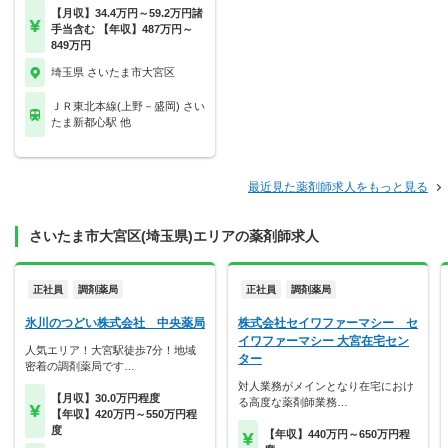
【月収】34.4万円～59.2万円諸
手当含む 【年収】487万円～
849万円
埼玉県 さいたま市大宮区
ＪＲ東北本線(上野－盛岡) さい
たま新都心駅 他
最近見た薬剤師求人をもっと見る
さいたま市大宮区(埼玉県)エリアの薬剤師求人
正社員
調剤薬局
正社員
調剤薬局
氷川のつどい株式会社 中央薬局
株式会社セイワファーマシー セ
イワファーマシー 大宮在宅セン
人気エリア！大宮駅徒歩7分！地域
ター
密着の調剤薬局です…
対人業務がメインとなり在宅におけ
【月収】30.0万円程度
る高度な薬剤師業務…
【年収】420万円～550万円程
度
【年収】440万円～650万円程