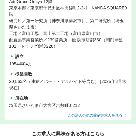
AddGrace Omiya 12階
東京本部／東京都千代田区神田錦町2-2-1 KANDA SQUARE9
階
研究所／第一研究所（神奈川県藤沢市）、第二研究所（埼玉
県さいたま市）
工場／富山工場、富山第二工場（富山県富山市）
配置薬事業営業所／239営業所 他 調剤店舗330（調剤単独
102、ドラッグ併設228）
設立
1954年04月
従業員数
20,563名（連結／パート・アルバイト等含む） [2025年3月末
現在]
所在地
埼玉県さいたま市大宮区吉敷町3-212
この法人の他の薬剤師求人を見る
この求人に興味がある方はこちら