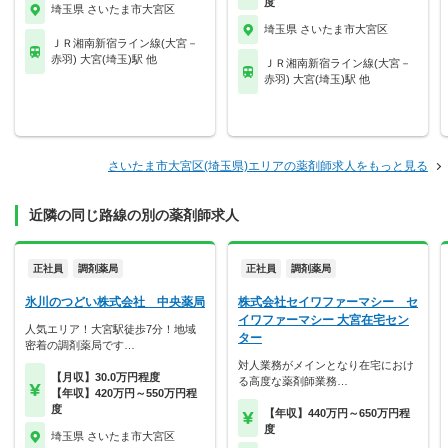
度
埼玉県 さいたま市大宮区
埼玉県 さいたま市大宮区
ＪＲ湘南新宿ライン線(大宮－
赤羽) 大宮(埼玉)駅 他
ＪＲ湘南新宿ライン線(大宮－
赤羽) 大宮(埼玉)駅 他
さいたま市大宮区(埼玉県)エリアの薬剤師求人をもっと見る
近隣の同じ路線の別の薬剤師求人
正社員
調剤薬局
正社員
調剤薬局
氷川のつどい株式会社 中央薬局
株式会社セイワファーマシー セ
イワファーマシー 大宮在宅セン
人気エリア！大宮駅徒歩7分！地域
ター
密着の調剤薬局です…
対人業務がメインとなり在宅におけ
【月収】30.0万円程度
る高度な薬剤師業務…
【年収】420万円～550万円程
度
【年収】440万円～650万円程
度
埼玉県 さいたま市大宮区