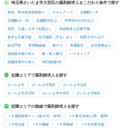
埼玉県さいたま市大宮区の薬剤師求人をこだわり条件で探す
産休・育休取得実績有り
スキルアップ
店舗数1～9
店舗数10～29
店舗数30以上
年間休日120日以上
原則、引越しを伴う転勤なし
未経験者も応募可能
新卒も応募可能
住宅補助（手当）あり
残業月10ｈ以下
総合門前
管理職候補
駅チカ
車通勤可
在宅業務あり
登録販売者の求人
夏～秋入職可
ハイキャリア
積極採用中の求人
WEB面接OK
近隣エリアで薬剤師求人を探す
さいたま市
さいたま市西区
さいたま市北区
さいたま市見沼区
さいたま市中央区
さいたま市桜区
近隣エリアの路線で薬剤師求人を探す
ＪＲ湘南新宿ライン線(大宮－赤羽)
ＪＲ東北本線(上野－盛岡)
ＪＲ埼京線
ＪＲ川越線
ＪＲ高崎線
ＪＲ京浜東北線