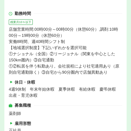
勤務時間
残業月10ｈ以下
店舗営業時間:00時00分～00時00分（休憩60分）,調剤:10時
00分～19時00分（休憩60分）
実働8時間、週40時間シフト制
【地域選択制度】下記いずれかを選択可能
①ナショナル（全国）②リージョナル（関東を中心とした
150km圏内）③自宅通勤
①②転居を伴う転勤あり。会社規程により社宅適用あり（原
則自宅通勤除く）③自宅から90分圏内で店舗異動あり
休日・休暇
4週9休制 年末年始休暇 夏季休暇 有給休暇 慶弔休暇
出産・育児休暇
募集職種
薬剤師
雇用形態
正社員