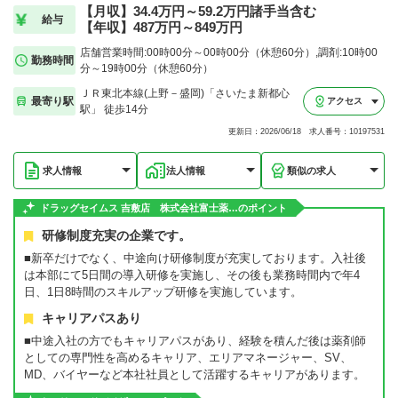
【月収】34.4万円～59.2万円諸手当含む
給与
【年収】487万円～849万円
店舗営業時間:00時00分～00時00分（休憩60分）,調剤:10時00
勤務時間
分～19時00分（休憩60分）
ＪＲ東北本線(上野－盛岡)「さいたま新都心
最寄り駅
アクセス
駅」 徒歩14分
更新日：2026/06/18 求人番号：10197531
求人情報
法人情報
類似の求人
ドラッグセイムス 吉敷店 株式会社富士薬…のポイント
研修制度充実の企業です。
■新卒だけでなく、中途向け研修制度が充実しております。入社後
は本部にて5日間の導入研修を実施し、その後も業務時間内で年4
日、1日8時間のスキルアップ研修を実施しています。
キャリアパスあり
■中途入社の方でもキャリアパスがあり、経験を積んだ後は薬剤師
としての専門性を高めるキャリア、エリアマネージャー、SV、
MD、バイヤーなど本社社員として活躍するキャリアがあります。