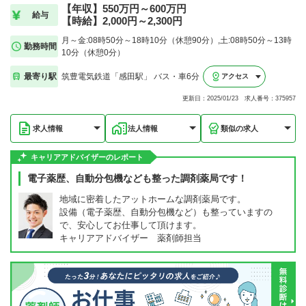
【年収】550万円～600万円
給与
【時給】2,000円～2,300円
月～金:08時50分～18時10分（休憩90分）,土:08時50分～13時
勤務時間
10分（休憩0分）
最寄り駅
筑豊電気鉄道「感田駅」 バス・車6分
アクセス
更新日：2025/01/23 求人番号：375957
求人情報
法人情報
類似の求人
キャリアアドバイザーのレポート
電子薬歴、自動分包機なども整った調剤薬局です！
地域に密着したアットホームな調剤薬局です。
設備（電子薬歴、自動分包機など）も整っていますの
で、安心してお仕事して頂けます。
キャリアアドバイザー 薬剤師担当