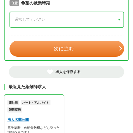
取得予定年
希望の就業時期
必須
任意
年 3月
次に進む
求人を保存する
最近見た薬剤師求人
正社員
パート・アルバイト
調剤薬局
法人名非公開
電子薬歴、自動分包機なども整った
調剤薬局です！