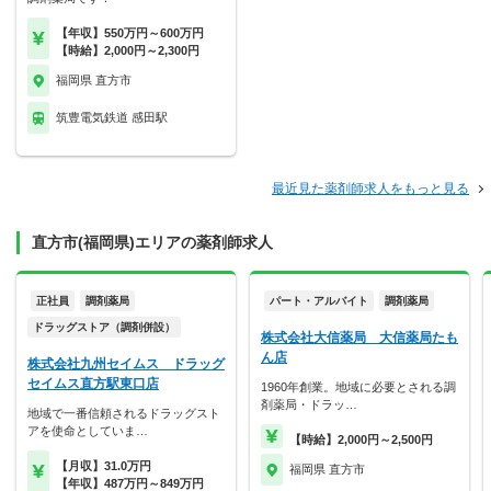
【年収】550万円～600万円
【時給】2,000円～2,300円
福岡県 直方市
筑豊電気鉄道 感田駅
最近見た薬剤師求人をもっと見る
直方市(福岡県)エリアの薬剤師求人
正社員
調剤薬局
パート・アルバイト
調剤薬局
ドラッグストア（調剤併設）
株式会社大信薬局 大信薬局たも
ん店
株式会社九州セイムス ドラッグ
セイムス直方駅東口店
1960年創業。地域に必要とされる調
剤薬局・ドラッ…
地域で一番信頼されるドラッグスト
アを使命としていま…
【時給】2,000円～2,500円
【月収】31.0万円
福岡県 直方市
【年収】487万円～849万円