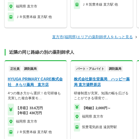
ＪＲ筑豊本線 直方駅 他
福岡県 直方市
ＪＲ筑豊本線 直方駅 他
直方市(福岡県)エリアの薬剤師求人をもっと見る
近隣の同じ路線の別の薬剤師求人
正社員
調剤薬局
パート・アルバイト
調剤薬局
HYUGA PRIMARY CARE株式会
株式会社新生堂薬局 ハッピー薬
社 きらり薬局 直方店
局 直方湯野原店
4つの働き方から選択！在宅研修も
研修制度が充実。知識の幅を広げる
充実した複合事業モ…
ことができる環境で…
【月収】33.6万円
【時給】2,000円～
【年収】430万円
福岡県 直方市
福岡県 直方市
筑豊電気鉄道 遠賀野駅
ＪＲ筑豊本線 直方駅 他