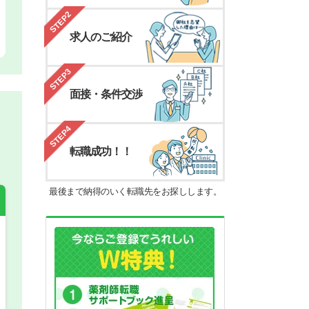
STEP2
求人のご紹介
STEP3
面接・条件交渉
STEP4
転職成功！！
最後まで納得のいく転職先をお探しします。
希望の働き方
必須
正社員