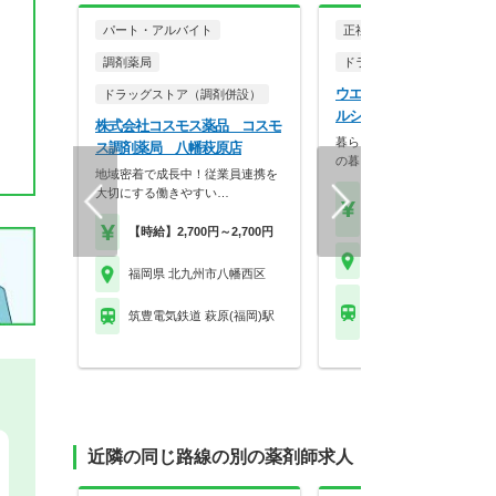
パート・アルバイト
正社員
調剤薬局
ドラッグストア（調剤併設
ウエルシア薬局株式会社 
ドラッグストア（調剤併設）
ルシア北九州陣原店
株式会社コスモス薬品 コスモ
暮らしを支える仕事だから、
ス調剤薬局 八幡萩原店
の暮らしも大切に。業…
地域密着で成長中！従業員連携を
大切にする働きやすい…
【月収】33.5万円
【年収】515万円～65
【時給】2,700円～2,700円
福岡県 北九州市八幡西
福岡県 北九州市八幡西区
ＪＲ鹿児島本線(門司
筑豊電気鉄道 萩原(福岡)駅
代) 陣原駅
近隣の同じ路線の別の薬剤師求人