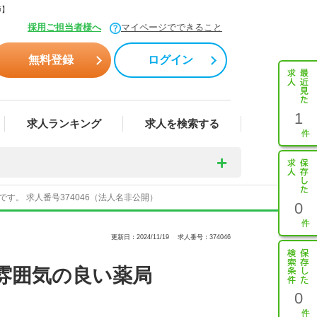
師】
採用ご担当者様へ
マイページでできること
無料登録
ログイン
1
求人ランキング
求人を検索する
。 求人番号374046（法人名非公開）
0
更新日：2024/11/19
求人番号：374046
雰囲気の良い薬局
0