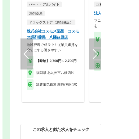
パート・アルバイト
正社員
調剤薬局
法人名非公開
調剤薬局
マニュアルよりも、あなたの
ドラッグストア（調剤併設）
を。現場の『やりたい…
株式会社コスモス薬品 コスモ
【月収】30.0万円
ス調剤薬局 八幡萩原店
【年収】420万円～74
地域密着で成長中！従業員連携を
大切にする働きやすい…
福岡県 北九州市八幡西
【時給】2,700円～2,700円
筑豊電気鉄道 西黒崎駅
福岡県 北九州市八幡西区
筑豊電気鉄道 萩原(福岡)駅
この求人と似た求人をチェック