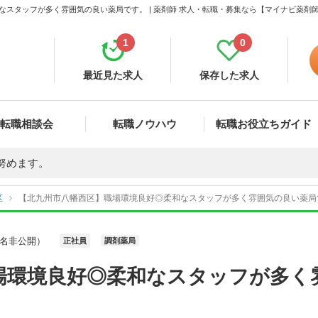
なスタッフが多く雰囲気の良い薬局です。 | 薬剤師 求人・転職・募集なら【マイナビ薬剤
1
0
最近見た求人
保存した求人
転職相談会
転職ノウハウ
転職お役立ちガイド
努めます。
区
【北九州市八幡西区】職場環境良好◎柔和なスタッフが多く雰囲気の良い薬局です
名非公開）
正社員
調剤薬局
場環境良好◎柔和なスタッフが多く