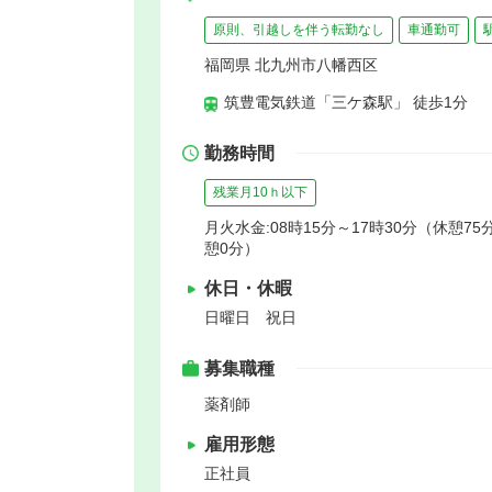
原則、引越しを伴う転勤なし
車通勤可
福岡県 北九州市八幡西区
筑豊電気鉄道「三ケ森駅」 徒歩1分
勤務時間
残業月10ｈ以下
月火水金:08時15分～17時30分（休憩75分
憩0分）
休日・休暇
日曜日 祝日
募集職種
薬剤師
雇用形態
正社員