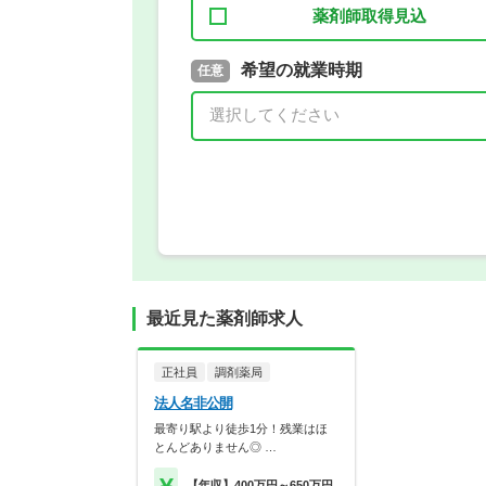
薬剤師取得見込
取得予定年
希望の就業時期
必須
任意
年 3月
最近見た薬剤師求人
正社員
調剤薬局
法人名非公開
最寄り駅より徒歩1分！残業はほ
とんどありません◎ …
【年収】400万円～650万円