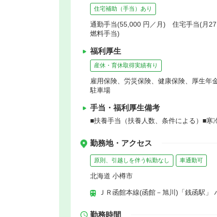
住宅補助（手当）あり
通勤手当(55,000 円／月) 住宅手当(月
燃料手当)
福利厚生
産休・育休取得実績有り
雇用保険、労災保険、健康保険、厚生年
駐車場
手当・福利厚生備考
■扶養手当（扶養人数、条件による）■寒
勤務地・アクセス
原則、引越しを伴う転勤なし
車通勤可
北海道 小樽市
ＪＲ函館本線(函館－旭川)「銭函駅」 
勤務時間