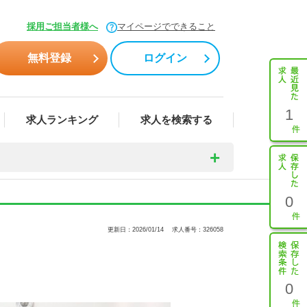
採用ご担当者様へ
マイページでできること
無料登録
ログイン
1
求人ランキング
求人を検索する
0
更新日：2026/01/14
求人番号：326058
0