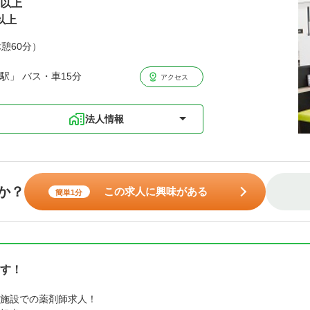
円以上
以上
休憩60分）
駅」 バス・車15分
アクセス
法人情報
か？
この求人に興味がある
簡単1分
す！
施設での薬剤師求人！