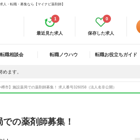
師 求人・転職・募集なら【マイナビ薬剤師】
1
0
最近見た求人
保存した求人
転職相談会
転職ノウハウ
転職お役立ちガイド
努めます。
樽市】施設薬局での薬剤師募集！ 求人番号326058（法人名非公開）
局での薬剤師募集！