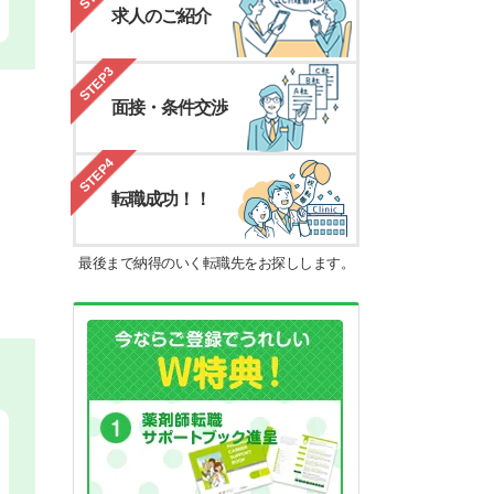
求人のご紹介
STEP3
面接・条件交渉
STEP4
転職成功！！
最後まで納得のいく転職先をお探しします。