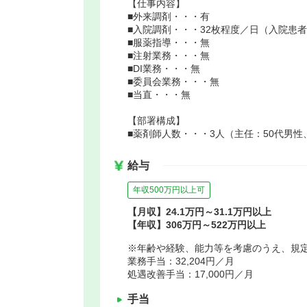
【仕事内容】
■外来調剤・・・有
■入院調剤・・・32枚程度／日（入院患者1
■服薬指導・・・無
■注射業務・・・無
■DI業務・・・無
■委員会業務・・・無
■当直・・・無
【部署構成】
■薬剤師人数・・・3人（主任：50代男性
給与
年収500万円以上可
【月収】24.1万円～31.1万円以上
【年収】306万円～522万円以上
※年齢や経験、能力等を考慮のうえ、規
業務手当：32,204円／月
処遇改善手当：17,000円／月
手当