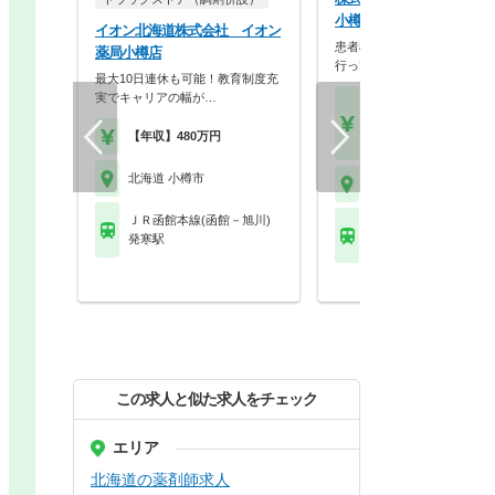
小樽梅ヶ枝店
イオン北海道株式会社 イオン
患者様の視点に立った薬局作
薬局小樽店
行っています。
最大10日連休も可能！教育制度充
実でキャリアの幅が…
【月収】25.7万円
【年収】420万円～60
【年収】480万円
程度
北海道 小樽市
北海道 小樽市
ＪＲ函館本線(函館－旭川)
ＪＲ函館本線(函館－旭
発寒駅
小樽駅
この求人と似た求人をチェック
エリア
北海道の薬剤師求人