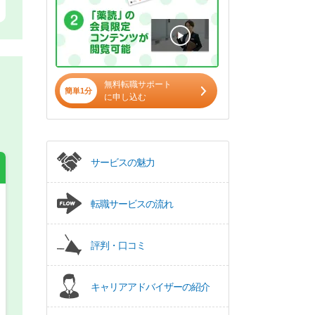
無料転職サポート
簡単1分
に申し込む
サービスの魅力
転職サービスの流れ
希望の働き方
必須
評判・口コミ
正社員
キャリアアドバイザーの紹介
パート(週4日～5日)