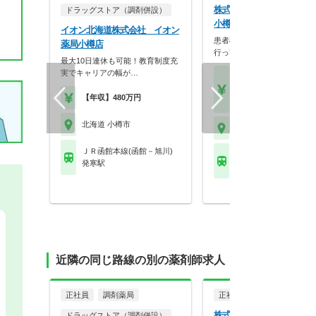
株式会社そえる そえる
ドラッグストア（調剤併設）
小樽梅ヶ枝店
イオン北海道株式会社 イオン
患者様の視点に立った薬局作
薬局小樽店
行っています。
最大10日連休も可能！教育制度充
実でキャリアの幅が…
【月収】25.7万円
【年収】420万円～60
【年収】480万円
程度
北海道 小樽市
北海道 小樽市
ＪＲ函館本線(函館－旭川)
ＪＲ函館本線(函館－旭
発寒駅
小樽駅
近隣の同じ路線の別の薬剤師求人
正社員
調剤薬局
正社員
調剤薬局
株式会社そえる そえる
ドラッグストア（調剤併設）