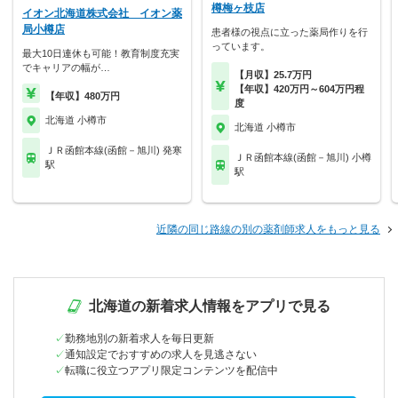
樽梅ヶ枝店
イオン北海道株式会社 イオン薬
局小樽店
患者様の視点に立った薬局作りを行
っています。
最大10日連休も可能！教育制度充実
でキャリアの幅が…
【月収】25.7万円
【年収】420万円～604万円程
【年収】480万円
度
北海道 小樽市
北海道 小樽市
ＪＲ函館本線(函館－旭川) 発寒
ＪＲ函館本線(函館－旭川) 小樽
駅
駅
近隣の同じ路線の別の薬剤師求人をもっと見る
北海道の新着求人情報をアプリで見る
勤務地別の新着求人を毎日更新
通知設定でおすすめの求人を見逃さない
転職に役立つアプリ限定コンテンツを配信中