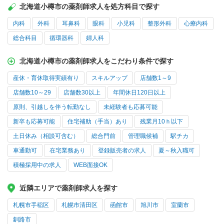
北海道小樽市の薬剤師求人を処方科目で探す
内科
外科
耳鼻科
眼科
小児科
整形外科
心療内科
総合科目
循環器科
婦人科
北海道小樽市の薬剤師求人をこだわり条件で探す
産休・育休取得実績有り
スキルアップ
店舗数1～9
店舗数10～29
店舗数30以上
年間休日120日以上
原則、引越しを伴う転勤なし
未経験者も応募可能
新卒も応募可能
住宅補助（手当）あり
残業月10ｈ以下
土日休み（相談可含む）
総合門前
管理職候補
駅チカ
車通勤可
在宅業務あり
登録販売者の求人
夏～秋入職可
積極採用中の求人
WEB面接OK
近隣エリアで薬剤師求人を探す
札幌市手稲区
札幌市清田区
函館市
旭川市
室蘭市
釧路市