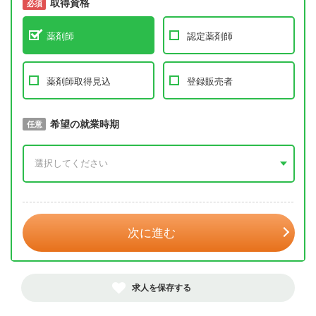
取得資格
必須
必須
薬剤師
認定薬剤師
薬剤師取得見込
登録販売者
取得予定年
希望の就業時期
必須
任意
年 3月
次に進む
求人を保存する