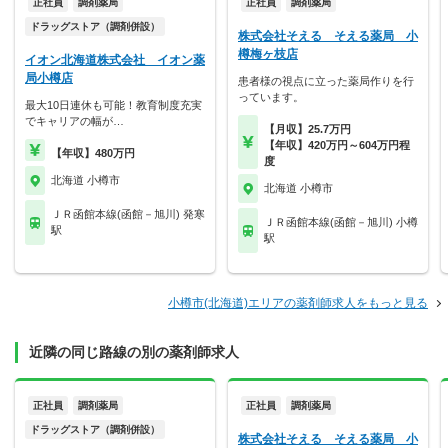
正社員
調剤薬局
正社員
調剤薬局
ドラッグストア（調剤併設）
株式会社そえる そえる薬局 小
樽梅ヶ枝店
イオン北海道株式会社 イオン薬
局小樽店
患者様の視点に立った薬局作りを行
っています。
最大10日連休も可能！教育制度充実
でキャリアの幅が…
【月収】25.7万円
【年収】420万円～604万円程
【年収】480万円
度
北海道 小樽市
北海道 小樽市
ＪＲ函館本線(函館－旭川) 発寒
ＪＲ函館本線(函館－旭川) 小樽
駅
駅
小樽市(北海道)エリアの薬剤師求人をもっと見る
近隣の同じ路線の別の薬剤師求人
正社員
調剤薬局
正社員
調剤薬局
ドラッグストア（調剤併設）
株式会社そえる そえる薬局 小