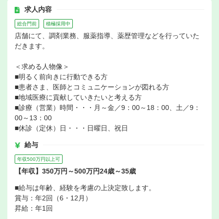
求人内容
総合門前
積極採用中
店舗にて、調剤業務、服薬指導、薬歴管理などを行っていた
だきます。
＜求める人物像＞
■明るく前向きに行動できる方
■患者さま、医師とコミュニケーションが図れる方
■地域医療に貢献していきたいと考える方
■診療（営業）時間・・・月～金／9：00～18：00、土／9：
00～13：00
■休診（定休）日・・・日曜日、祝日
給与
年収500万円以上可
【年収】350万円～500万円24歳～35歳
■給与は年齢、経験を考慮の上決定致します。
賞与：年2回（6・12月）
昇給：年1回