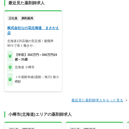
最近見た薬剤師求人
正社員
調剤薬局
株式会社なの花北海道 まさかえ
店
北海道125店舗の安定感！復職率
90％で長く働きや…
【年収】350万円～500万円24
歳～35歳
北海道 小樽市
ＪＲ函館本線(函館－旭川) 南小
樽駅
最近見た薬剤師求人をもっと見る
小樽市(北海道)エリアの薬剤師求人