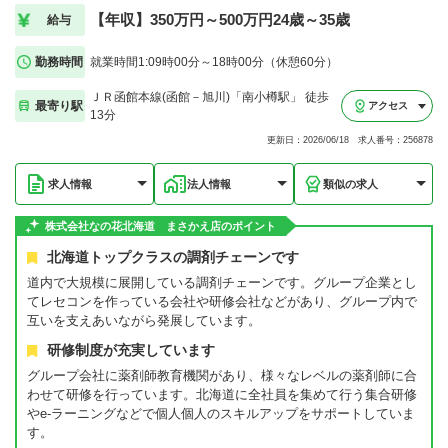
【年収】350万円～500万円24歳～35歳
給与
勤務時間
就業時間1:09時00分～18時00分（休憩60分）
ＪＲ函館本線(函館－旭川)「南小樽駅」 徒歩
最寄り駅
アクセス
13分
更新日：2026/06/18 求人番号：256878
求人情報
法人情報
類似の求人
株式会社なの花北海道 まさかえ店のポイント
北海道トップクラスの調剤チェーンです
道内で大規模に展開している調剤チェーンです。グループ企業とし
てレセコンを作っている会社や研修会社などがあり、グループ内で
互いを支えあいながら発展しています。
研修制度が充実しています
グループ会社に薬剤師教育機関があり、様々なレベルの薬剤師に合
わせて研修を行っています。北海道に全社員を集めて行う集合研修
やe-ラーニングなどで個人個人のスキルアップをサポートしていま
す。