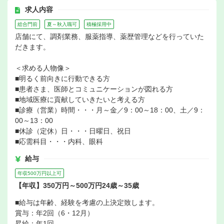
求人内容
総合門前
夏～秋入職可
積極採用中
店舗にて、調剤業務、服薬指導、薬歴管理などを行っていた
だきます。
＜求める人物像＞
■明るく前向きに行動できる方
■患者さま、医師とコミュニケーションが図れる方
■地域医療に貢献していきたいと考える方
■診療（営業）時間・・・月～金／9：00～18：00、土／9：
00～13：00
■休診（定休）日・・・日曜日、祝日
■応需科目・・・内科、眼科
給与
年収500万円以上可
【年収】350万円～500万円24歳～35歳
■給与は年齢、経験を考慮の上決定致します。
賞与：年2回（6・12月）
昇給：年1回