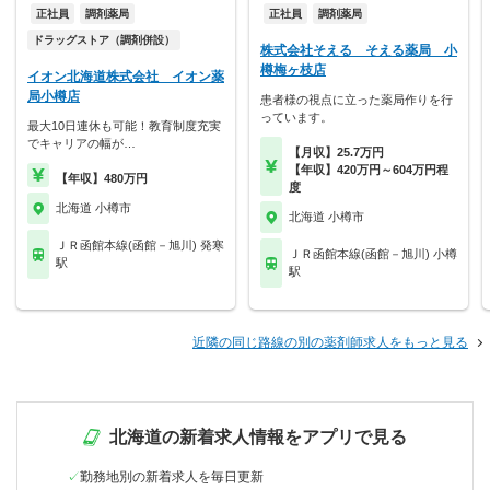
正社員
調剤薬局
正社員
調剤薬局
ドラッグストア（調剤併設）
株式会社そえる そえる薬局 小
樽梅ヶ枝店
イオン北海道株式会社 イオン薬
局小樽店
患者様の視点に立った薬局作りを行
っています。
最大10日連休も可能！教育制度充実
でキャリアの幅が…
【月収】25.7万円
【年収】420万円～604万円程
【年収】480万円
度
北海道 小樽市
北海道 小樽市
ＪＲ函館本線(函館－旭川) 発寒
ＪＲ函館本線(函館－旭川) 小樽
駅
駅
近隣の同じ路線の別の薬剤師求人をもっと見る
北海道の新着求人情報をアプリで見る
勤務地別の新着求人を毎日更新