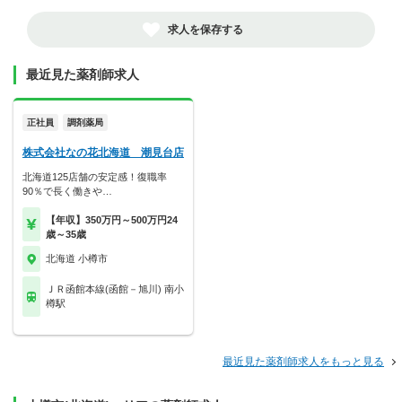
求人を保存する
最近見た薬剤師求人
正社員
調剤薬局
株式会社なの花北海道 潮見台店
北海道125店舗の安定感！復職率
90％で長く働きや…
【年収】350万円～500万円24
歳～35歳
北海道 小樽市
ＪＲ函館本線(函館－旭川) 南小
樽駅
最近見た薬剤師求人をもっと見る