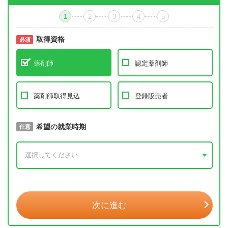
1
2
3
4
5
取得資格
必須
必須
薬剤師
認定薬剤師
薬剤師取得見込
登録販売者
取得予定年
希望の就業時期
必須
任意
年 3月
次に進む