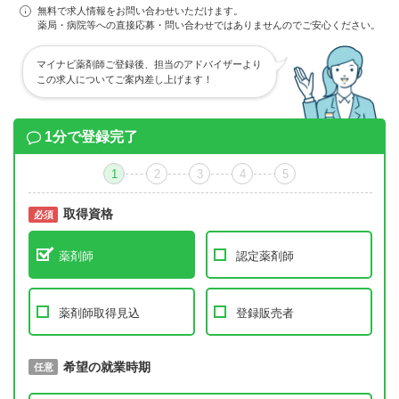
無料で求人情報をお問い合わせいただけます。
薬局・病院等への直接応募・問い合わせではありませんのでご安心ください。
マイナビ薬剤師ご登録後、担当のアドバイザーより
この求人についてご案内差し上げます！
1分で登録完了
1
2
3
4
5
取得資格
必須
必須
薬剤師
認定薬剤師
薬剤師取得見込
登録販売者
取得予定年
希望の就業時期
必須
任意