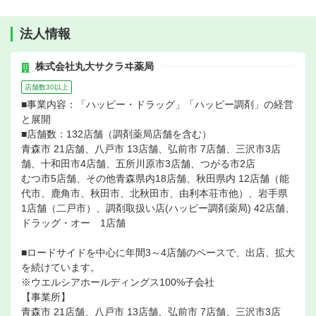
法人情報
株式会社丸大サクラヰ薬局
店舗数30以上
■事業内容：「ハッピー・ドラッグ」「ハッピー調剤」の経営
と展開
■店舗数：132店舗（調剤薬局店舗を含む）
青森市 21店舗、八戸市 13店舗、弘前市 7店舗、三沢市3店
舗、十和田市4店舗、五所川原市3店舗、つがる市2店
むつ市5店舗、その他青森県内18店舗、秋田県内 12店舗（能
代市、鹿角市、秋田市、北秋田市、由利本荘市他）、岩手県
1店舗（二戸市）、調剤取扱い店(ハッピー調剤薬局) 42店舗、
ドラッグ・オー 1店舗
■ロードサイドを中心に年間3～4店舗のペースで、出店、拡大
を続けています。
※ウエルシアホールディングス100%子会社
【事業所】
青森市 21店舗、八戸市 13店舗、弘前市 7店舗、三沢市3店