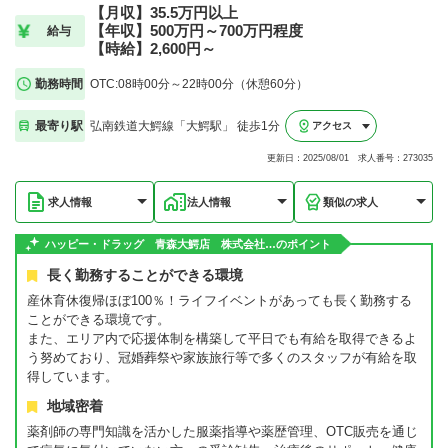
【月収】35.5万円以上
【年収】500万円～700万円程度
給与
【時給】2,600円～
勤務時間
OTC:08時00分～22時00分（休憩60分）
最寄り駅
弘南鉄道大鰐線「大鰐駅」 徒歩1分
アクセス
更新日：2025/08/01 求人番号：273035
求人情報
法人情報
類似の求人
ハッピー・ドラッグ 青森大鰐店 株式会社…のポイント
長く勤務することができる環境
産休育休復帰ほぼ100％！ライフイベントがあっても長く勤務する
ことができる環境です。
また、エリア内で応援体制を構築して平日でも有給を取得できるよ
う努めており、冠婚葬祭や家族旅行等で多くのスタッフが有給を取
得しています。
地域密着
薬剤師の専門知識を活かした服薬指導や薬歴管理、OTC販売を通じ