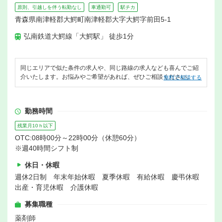
原則、引越しを伴う転勤なし
車通勤可
駅チカ
青森県南津軽郡大鰐町南津軽郡大字大鰐字前田5-1
弘南鉄道大鰐線「大鰐駅」 徒歩1分
同じエリアで似た条件の求人や、同じ路線の求人なども喜んでご紹
介いたします。お悩みやご希望があれば、ぜひご相談ください。
無料で相談する
勤務時間
残業月10ｈ以下
OTC:08時00分～22時00分（休憩60分）
※週40時間シフト制
休日・休暇
週休2日制 年末年始休暇 夏季休暇 有給休暇 慶弔休暇
出産・育児休暇 介護休暇
募集職種
薬剤師