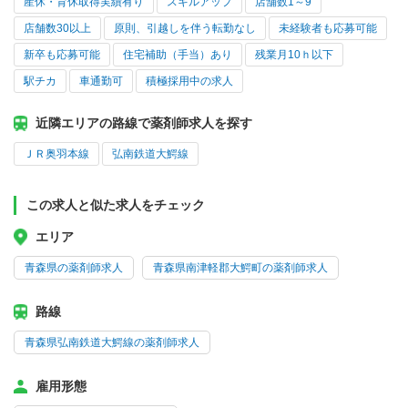
産休・育休取得実績有り
スキルアップ
店舗数1～9
店舗数30以上
原則、引越しを伴う転勤なし
未経験者も応募可能
新卒も応募可能
住宅補助（手当）あり
残業月10ｈ以下
駅チカ
車通勤可
積極採用中の求人
近隣エリアの路線で薬剤師求人を探す
ＪＲ奥羽本線
弘南鉄道大鰐線
この求人と似た求人をチェック
エリア
青森県の薬剤師求人
青森県南津軽郡大鰐町の薬剤師求人
路線
青森県弘南鉄道大鰐線の薬剤師求人
雇用形態