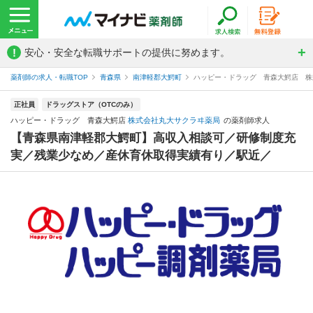
!
安心・安全な転職サポートの提供に努めます。
薬剤師の求人・転職TOP
青森県
南津軽郡大鰐町
ハッピー・ドラッグ 青森大鰐店 株
正社員
ドラッグストア（OTCのみ）
ハッピー・ドラッグ 青森大鰐店
株式会社丸大サクラヰ薬局
の薬剤師求人
【青森県南津軽郡大鰐町】高収入相談可／研修制度充
実／残業少なめ／産休育休取得実績有り／駅近／