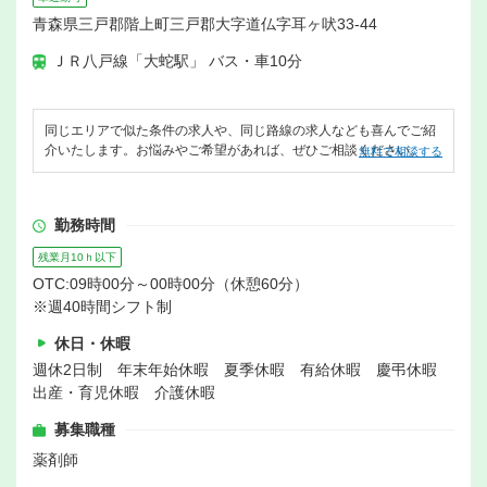
青森県三戸郡階上町三戸郡大字道仏字耳ヶ吠33-44
ＪＲ八戸線「大蛇駅」 バス・車10分
同じエリアで似た条件の求人や、同じ路線の求人なども喜んでご紹
介いたします。お悩みやご希望があれば、ぜひご相談ください。
無料で相談する
勤務時間
残業月10ｈ以下
OTC:09時00分～00時00分（休憩60分）
※週40時間シフト制
休日・休暇
週休2日制 年末年始休暇 夏季休暇 有給休暇 慶弔休暇
出産・育児休暇 介護休暇
募集職種
薬剤師