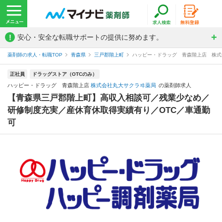
!
安心・安全な転職サポートの提供に努めます。
薬剤師の求人・転職TOP
青森県
三戸郡階上町
ハッピー・ドラッグ 青森階上店 株式
正社員
ドラッグストア（OTCのみ）
ハッピー・ドラッグ 青森階上店
株式会社丸大サクラヰ薬局
の薬剤師求人
【青森県三戸郡階上町】高収入相談可／残業少なめ／
研修制度充実／産休育休取得実績有り／OTC／車通勤
可