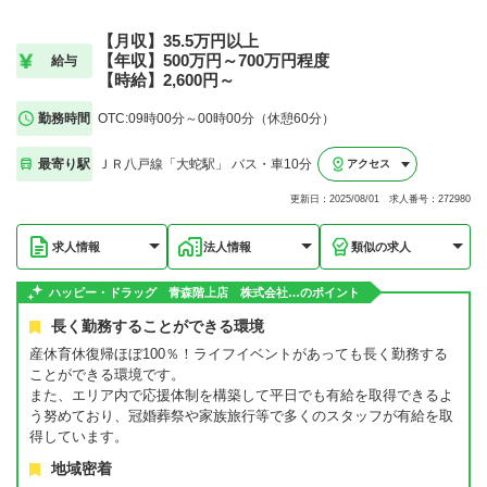
【月収】35.5万円以上
【年収】500万円～700万円程度
給与
【時給】2,600円～
勤務時間
OTC:09時00分～00時00分（休憩60分）
最寄り駅
ＪＲ八戸線「大蛇駅」 バス・車10分
アクセス
更新日：2025/08/01 求人番号：272980
求人情報
法人情報
類似の求人
ハッピー・ドラッグ 青森階上店 株式会社…のポイント
長く勤務することができる環境
産休育休復帰ほぼ100％！ライフイベントがあっても長く勤務する
ことができる環境です。
また、エリア内で応援体制を構築して平日でも有給を取得できるよ
う努めており、冠婚葬祭や家族旅行等で多くのスタッフが有給を取
得しています。
地域密着