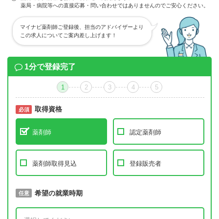
薬局・病院等への直接応募・問い合わせではありませんのでご安心ください。
マイナビ薬剤師ご登録後、担当のアドバイザーより
この求人についてご案内差し上げます！
1分で登録完了
1
2
3
4
5
取得資格
必須
必須
薬剤師
認定薬剤師
薬剤師取得見込
登録販売者
取得予定年
希望の就業時期
必須
任意