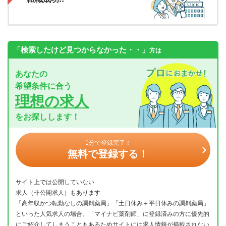
「検索したけど見つからなかった・・」
方は
あなたの
希望条件に合う
理想の求人
をお探しします！
1分で登録完了！
無料で登録する！
サイト上では公開していない
求人（非公開求人）もあります
「高年収かつ転勤なしの調剤薬局」「土日休み＋平日休みの調剤薬局」
といった人気求人の場合、「マイナビ薬剤師」に登録済みの方に優先的
にご紹介してしまうこともあるためサイトには求人情報が掲載されない