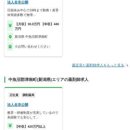
法人名非公開
日祝休み中心で19時まで勤務！産育
休実績多数で無理…
【月収】30.0万円 【年収】440
万円
新潟県 中魚沼郡津南町
※お問い合わせください
最近見た薬剤師求人をもっと見る
中魚沼郡津南町(新潟県)エリアの薬剤師求人
正社員
調剤薬局
法人名非公開
教育・研修制度が充実しているので
未経験でも安心して…
【年収】420万円以上