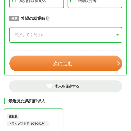
薬剤師取得見込
登録販売者
取得予定年
希望の就業時期
必須
任意
年 3月
次に進む
求人を保存する
最近見た薬剤師求人
正社員
ドラッグストア（OTCのみ）