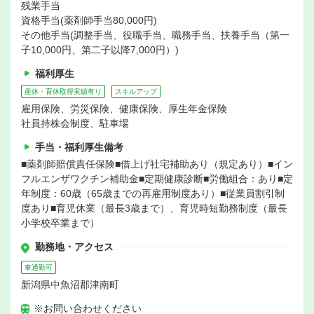
残業手当
資格手当(薬剤師手当80,000円)
その他手当(調整手当、役職手当、職務手当、扶養手当（第一
子10,000円、第二子以降7,000円）)
福利厚生
産休・育休取得実績有り
スキルアップ
雇用保険、労災保険、健康保険、厚生年金保険
社員持株会制度、駐車場
手当・福利厚生備考
■薬剤師賠償責任保険■借上げ社宅補助あり（規定あり）■イン
フルエンザワクチン補助金■定期健康診断■労働組合：あり■定
年制度：60歳（65歳までの再雇用制度あり）■従業員割引制
度あり■育児休業（最長3歳まで）、育児時短勤務制度（最長
小学校卒業まで）
勤務地・アクセス
車通勤可
新潟県中魚沼郡津南町
※お問い合わせください