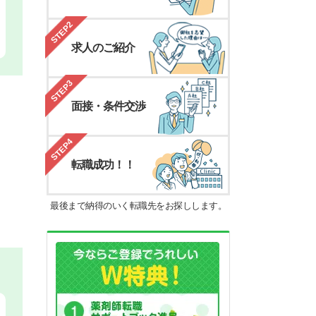
STEP2
求人のご紹介
STEP3
面接・条件交渉
STEP4
転職成功！！
最後まで納得のいく転職先をお探しします。