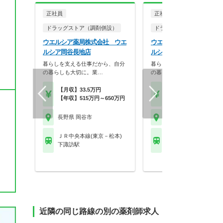
正社員
正社員
ドラッグストア（調剤併設）
ドラッグストア（調剤併設
ウエルシア薬局株式会社 ウエ
ウエルシア薬局株式会社 
ルシア岡谷長地店
ルシア岡谷長地北店
暮らしを支える仕事だから、自分
暮らしを支える仕事だから、
の暮らしも大切に。業…
の暮らしも大切に。業…
【月収】33.5万円
【月収】33.5万円
【年収】515万円～650万円
【年収】515万円～65
長野県 岡谷市
長野県 岡谷市
ＪＲ中央本線(東京－松本)
ＪＲ中央本線(東京－松
下諏訪駅
下諏訪駅
近隣の同じ路線の別の薬剤師求人