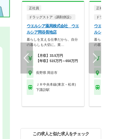
正社員
正社員
ドラッグストア（調剤併設）
ドラッグストア（調剤併設
ウエルシア薬局株式会社 ウエ
ウエルシア薬局株式会社 
ルシア岡谷長地店
ルシア岡谷長地北店
暮らしを支える仕事だから、自分
暮らしを支える仕事だから、
の暮らしも大切に。業…
の暮らしも大切に。業…
【月収】33.5万円
【月収】33.5万円
【年収】515万円～650万円
【年収】515万円～65
長野県 岡谷市
長野県 岡谷市
ＪＲ中央本線(東京－松本)
ＪＲ中央本線(東京－松
下諏訪駅
下諏訪駅
この求人と似た求人をチェック