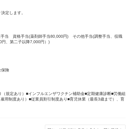
り決定します。
業手当 資格手当(薬剤師手当80,000円) その他手当(調整手当、役職
円、第二子以降7,000円）)
金保険
り（規定あり）■インフルエンザワクチン補助金■定期健康診断■労働組
再雇用制度あり）■従業員割引制度あり■育児休業（最長3歳まで）、育