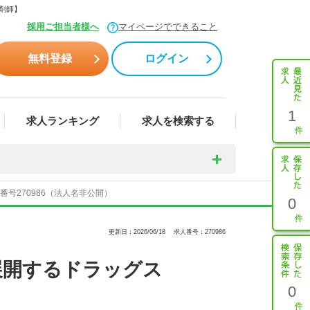
薬剤師】
採用ご担当者様へ
マイページでできること
無料登録
ログイン
1
求人ランキング
求人を検索する
号270986（法人名非公開）
0
更新日：2026/06/18
求人番号：270986
展開するドラッグス
0