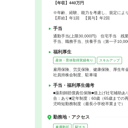
【年収】440万円
※年齢、経験、能力を考慮し、規定によ
【昇給】年1回 【賞与】年2回
手当
通勤手当(上限30,000円) 住宅手当 残
手当、職務手当、扶養手当（第一子10,000
福利厚生
産休・育休取得実績有り
スキルアップ
雇用保険、労災保険、健康保険、厚生年
社員持株会制度、駐車場
手当・福利厚生備考
■薬剤師賠償責任保険■借上げ社宅補助あ
合：あり■定年制度：60歳（65歳までの
児時短勤務制度（最長小学校卒業まで）
勤務地・アクセス
車通勤可
駅チカ