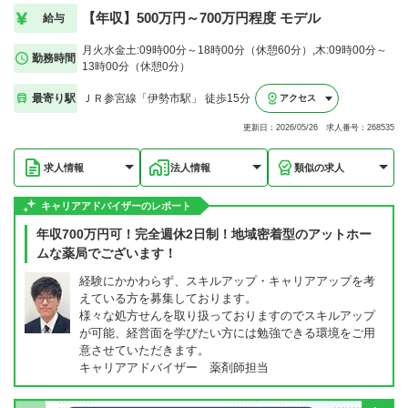
【年収】500万円～700万円程度 モデル
給与
月火水金土:09時00分～18時00分（休憩60分）,木:09時00分～
勤務時間
13時00分（休憩0分）
最寄り駅
ＪＲ参宮線「伊勢市駅」 徒歩15分
アクセス
更新日：2026/05/26 求人番号：268535
求人情報
法人情報
類似の求人
キャリアアドバイザーのレポート
年収700万円可！完全週休2日制！地域密着型のアットホー
ムな薬局でございます！
経験にかかわらず、スキルアップ・キャリアアップを考
えている方を募集しております。
様々な処方せんを取り扱っておりますのでスキルアップ
が可能、経営面を学びたい方には勉強できる環境をご用
意させていただきます。
キャリアアドバイザー 薬剤師担当