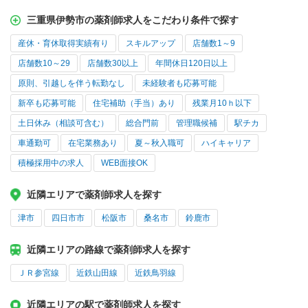
三重県伊勢市の薬剤師求人をこだわり条件で探す
産休・育休取得実績有り
スキルアップ
店舗数1～9
店舗数10～29
店舗数30以上
年間休日120日以上
原則、引越しを伴う転勤なし
未経験者も応募可能
新卒も応募可能
住宅補助（手当）あり
残業月10ｈ以下
土日休み（相談可含む）
総合門前
管理職候補
駅チカ
車通勤可
在宅業務あり
夏～秋入職可
ハイキャリア
積極採用中の求人
WEB面接OK
近隣エリアで薬剤師求人を探す
津市
四日市市
松阪市
桑名市
鈴鹿市
近隣エリアの路線で薬剤師求人を探す
ＪＲ参宮線
近鉄山田線
近鉄鳥羽線
近隣エリアの駅で薬剤師求人を探す