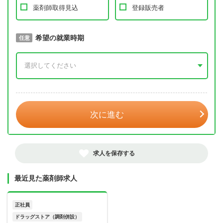
薬剤師取得見込
登録販売者
取得予定年
希望の就業時期
必須
任意
年 3月
次に進む
求人を保存する
最近見た薬剤師求人
正社員
ドラッグストア（調剤併設）