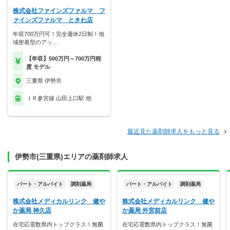
株式会社ファインズファルマ フ
ァインズファルマ ときわ店
年収700万円可！完全週休2日制！地
域密着型のアッ…
【年収】500万円～700万円程
度 モデル
三重県 伊勢市
ＪＲ参宮線 山田上口駅 他
最近見た薬剤師求人をもっと見る
伊勢市(三重県)エリアの薬剤師求人
パート・アルバイト
調剤薬局
パート・アルバイト
調剤薬局
株式会社メディカルリンク 健や
株式会社メディカルリンク 健や
か薬局 神久店
か薬局 外宮前店
在宅応需数県内トップクラス！無菌
在宅応需数県内トップクラス！無菌