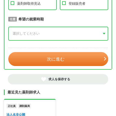
薬剤師取得見込
登録販売者
取得予定年
希望の就業時期
必須
任意
年 3月
次に進む
求人を保存する
最近見た薬剤師求人
正社員
調剤薬局
法人名非公開