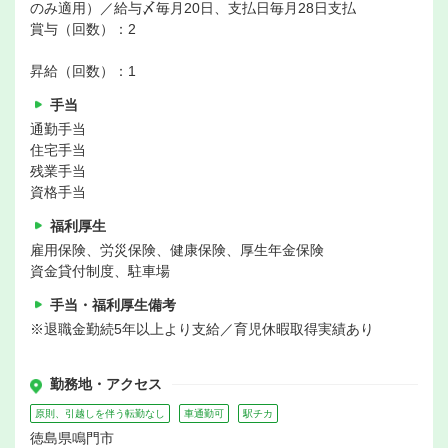
のみ適用）／給与〆毎月20日、支払日毎月28日支払
賞与（回数）：2
昇給（回数）：1
手当
通勤手当
住宅手当
残業手当
資格手当
福利厚生
雇用保険、労災保険、健康保険、厚生年金保険
資金貸付制度、駐車場
手当・福利厚生備考
※退職金勤続5年以上より支給／育児休暇取得実績あり
勤務地・アクセス
原則、引越しを伴う転勤なし
車通勤可
駅チカ
徳島県鳴門市