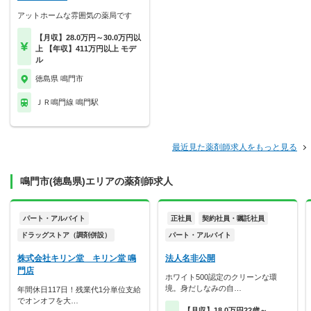
アットホームな雰囲気の薬局です
【月収】28.0万円～30.0万円以
上 【年収】411万円以上 モデ
ル
徳島県 鳴門市
ＪＲ鳴門線 鳴門駅
最近見た薬剤師求人をもっと見る
鳴門市(徳島県)エリアの薬剤師求人
パート・アルバイト
正社員
契約社員・嘱託社員
ドラッグストア（調剤併設）
パート・アルバイト
株式会社キリン堂 キリン堂 鳴
法人名非公開
門店
ホワイト500認定のクリーンな環
境。身だしなみの自…
年間休日117日！残業代1分単位支給
でオンオフを大…
【月収】18.0万円22歳～