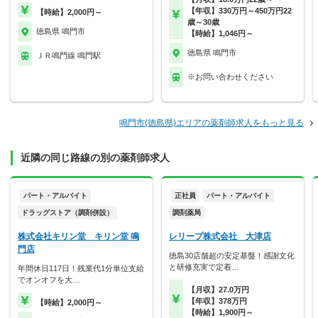
【年収】330万円～450万円22
【時給】2,000円～
歳～30歳
徳島県 鳴門市
【時給】1,046円～
徳島県 鳴門市
ＪＲ鳴門線 鳴門駅
※お問い合わせください
鳴門市(徳島県)エリアの薬剤師求人をもっと見る
近隣の同じ路線の別の薬剤師求人
パート・アルバイト
正社員
パート・アルバイト
ドラッグストア（調剤併設）
調剤薬局
株式会社キリン堂 キリン堂 鳴
レリープ株式会社 大津店
門店
徳島30店舗超の安定基盤！感謝文化
と研修充実で定着…
年間休日117日！残業代1分単位支給
でオンオフを大…
【月収】27.0万円
【年収】378万円
【時給】2,000円～
【時給】1,900円～