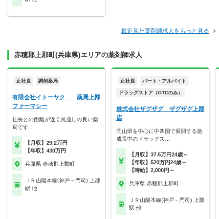
最近見た薬剤師求人をもっと見る
赤穂郡上郡町(兵庫県)エリアの薬剤師求人
正社員
調剤薬局
正社員
パート・アルバイト
ドラッグストア（OTCのみ）
有限会社イトーヤク 薬局上郡
ファーマシー
株式会社ザグザグ ザグザグ上郡
店
社長との距離が近く風通しの良い薬
局です！
岡山県を中心に中四国で展開する急
成長中のドラッグス…
【月収】29.2万円
【年収】430万円
【月収】37.5万円24歳～
【年収】520万円24歳～
兵庫県 赤穂郡上郡町
【時給】2,000円～
ＪＲ山陽本線(神戸－門司) 上郡
兵庫県 赤穂郡上郡町
駅 他
ＪＲ山陽本線(神戸－門司) 上郡
駅 他