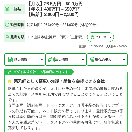
【月収】28.5万円～50.0万円
【年収】400万円～650万円
給与
【時給】2,000円～2,300円
勤務時間
就業時間1:08時00分～22時00分（休憩60分）
最寄り駅
ＪＲ山陽本線(神戸－門司)「上郡駅」
アクセス
更新日：2026/01/06 求人番号：265694
求人情報
法人情報
類似の求人
ゴダイ株式会社 上郡南店のポイント
薬剤師として幅広い知識・業務を会得できる会社
転職された方の多くが、入社した決め手は「患者様の健康に関わる
全ての知識・スキルを短期で身につけることができる」ということ
です。
専門薬局、調剤薬局、ドラッグストア、介護用品の販売（ケアプラ
ンの作成も可能）、ネット販売を行っております。登録販売士の導
入後は薬剤師の方は主に調剤業務のみさせる会社が多くある中、ご
本人の希望次第でドラッグストアへの異動も可能です。研修制度も
充実しております。