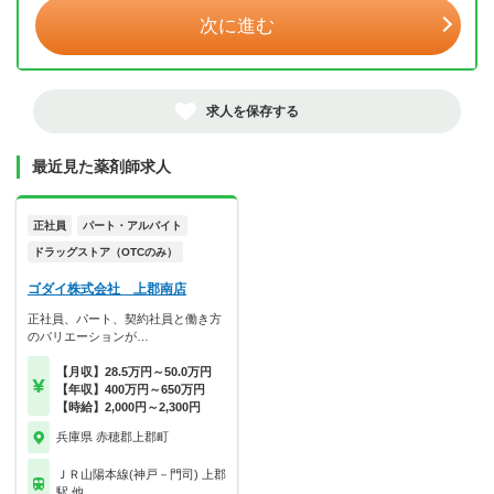
次に進む
求人を保存する
最近見た薬剤師求人
正社員
パート・アルバイト
ドラッグストア（OTCのみ）
ゴダイ株式会社 上郡南店
正社員、パート、契約社員と働き方
のバリエーションが…
【月収】28.5万円～50.0万円
【年収】400万円～650万円
【時給】2,000円～2,300円
兵庫県 赤穂郡上郡町
ＪＲ山陽本線(神戸－門司) 上郡
駅 他