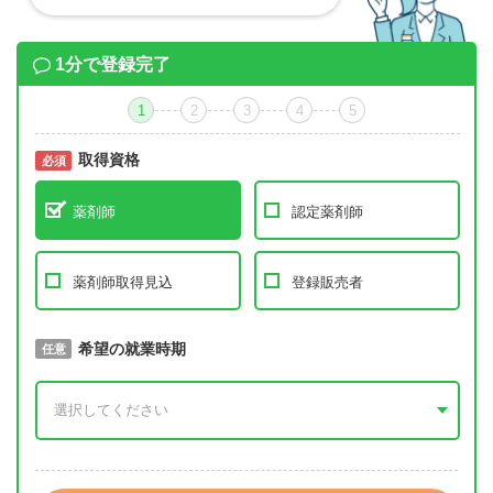
1分で登録完了
1
2
3
4
5
取得資格
必須
必須
薬剤師
認定薬剤師
薬剤師取得見込
登録販売者
取得予定年
希望の就業時期
必須
任意
年 3月