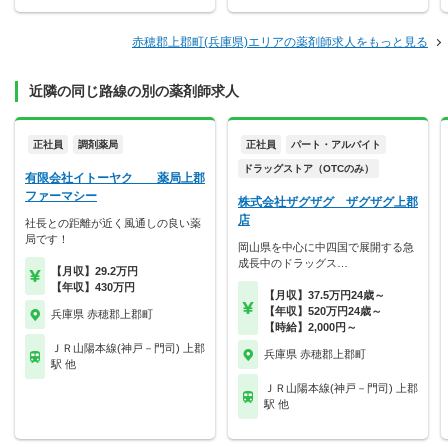
赤穂郡上郡町(兵庫県)エリアの薬剤師求人をもっと見る
近隣の同じ路線の別の薬剤師求人
正社員
調剤薬局
正社員
パート・アルバイト
ドラッグストア（OTCのみ）
有限会社イトーヤク 薬局上郡
ファーマシー
株式会社ザグザグ ザグザグ上郡
店
社長との距離が近く風通しの良い薬
局です！
岡山県を中心に中四国で展開する急
成長中のドラッグス…
【月収】29.2万円
【年収】430万円
【月収】37.5万円24歳～
【年収】520万円24歳～
兵庫県 赤穂郡上郡町
【時給】2,000円～
ＪＲ山陽本線(神戸－門司) 上郡
兵庫県 赤穂郡上郡町
駅 他
ＪＲ山陽本線(神戸－門司) 上郡
駅 他