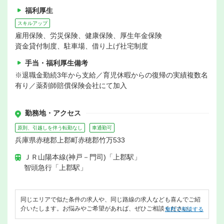
福利厚生
スキルアップ
雇用保険、労災保険、健康保険、厚生年金保険
資金貸付制度、駐車場、借り上げ社宅制度
手当・福利厚生備考
※退職金勤続3年から支給／育児休暇からの復帰の実績複数名
有り／薬剤師賠償保険会社にて加入
勤務地・アクセス
原則、引越しを伴う転勤なし
車通勤可
兵庫県赤穂郡上郡町赤穂郡竹万533
ＪＲ山陽本線(神戸－門司)「上郡駅」
智頭急行「上郡駅」
同じエリアで似た条件の求人や、同じ路線の求人なども喜んでご紹
介いたします。お悩みやご希望があれば、ぜひご相談ください。
無料で相談する