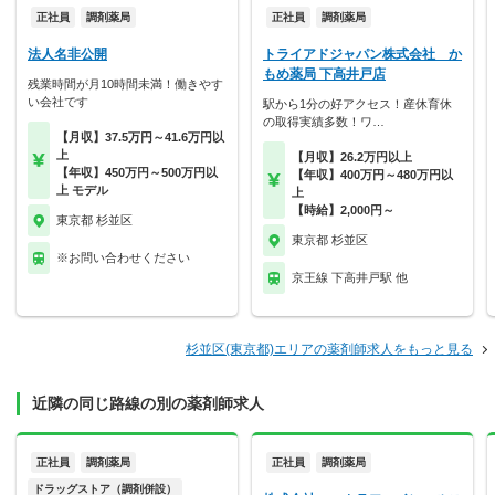
正社員
調剤薬局
正社員
調剤薬局
法人名非公開
トライアドジャパン株式会社 か
もめ薬局 下高井戸店
残業時間が月10時間未満！働きやす
い会社です
駅から1分の好アクセス！産休育休
の取得実績多数！ワ…
【月収】37.5万円～41.6万円以
上
【月収】26.2万円以上
【年収】450万円～500万円以
【年収】400万円～480万円以
上 モデル
上
【時給】2,000円～
東京都 杉並区
東京都 杉並区
※お問い合わせください
京王線 下高井戸駅 他
杉並区(東京都)エリアの薬剤師求人をもっと見る
近隣の同じ路線の別の薬剤師求人
正社員
調剤薬局
正社員
調剤薬局
ドラッグストア（調剤併設）