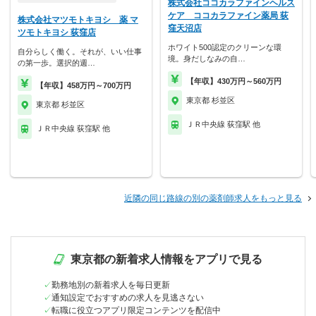
株式会社ココカラファインヘルス
ケア ココカラファイン薬局 荻
株式会社マツモトキヨシ 薬 マ
窪天沼店
ツモトキヨシ 荻窪店
ホワイト500認定のクリーンな環
自分らしく働く。それが、いい仕事
境。身だしなみの自…
の第一歩。選択的週…
【年収】430万円～560万円
【年収】458万円～700万円
東京都 杉並区
東京都 杉並区
ＪＲ中央線 荻窪駅 他
ＪＲ中央線 荻窪駅 他
近隣の同じ路線の別の薬剤師求人をもっと見る
東京都の新着求人情報をアプリで見る
勤務地別の新着求人を毎日更新
通知設定でおすすめの求人を見逃さない
転職に役立つアプリ限定コンテンツを配信中