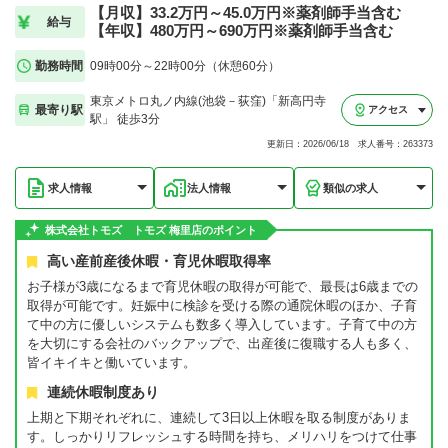
【月収】33.2万円～45.0万円※薬剤師手当含む
給与
【年収】480万円～690万円※薬剤師手当含む
勤務時間
09時00分～22時00分（休憩60分）
東京メトロ丸ノ内線(池袋－荻窪)「新高円寺
最寄り駅
アクセス
駅」 徒歩3分
更新日：2026/06/18 求人番号：263373
求人情報
法人情報
類似の求人
株式会社トモズ トモズ 梅里店のポイント
高い産前産後休暇・育児休暇取得率
お子様が3歳になるまで育児休暇の取得が可能で、最長は6歳までの
取得が可能です。妊娠中に検診を受ける際の通院休暇のほか、子育
て中の方に優しいシステムも数多く導入しています。子育て中の方
を大切にする会社のバックアップで、出産後に復職する人も多く、
皆イキイキと働いています。
連続休暇制度あり
上期と下期それぞれに、連続して3日以上休暇を取る制度がありま
す。しっかりリフレッシュする時間を持ち、メリハリをつけて仕事