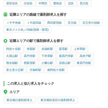
世田谷区
渋谷区
中野区
豊島区
北区
荒川区
近隣エリアの路線で薬剤師求人を探す
ＪＲ中央線
ＪＲ総武線
西武新宿線
京王線
京王井の頭線
東京メトロ丸ノ内線(池袋－荻窪)
近隣エリアの駅で薬剤師求人を探す
阿佐ケ谷駅
井荻駅
永福町駅
荻窪駅
上井草駅
久我山駅
高円寺駅
下井草駅
新高円寺駅
高井戸駅
西永福駅
西荻窪駅
八幡山駅
浜田山駅
東高円寺駅
富士見ケ丘駅
方南町駅
南阿佐ケ谷駅
この求人と似た求人をチェック
エリア
東京都の薬剤師求人
東京都杉並区の薬剤師求人