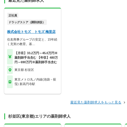
最近見た薬剤師求人
正社員
ドラッグストア（調剤併設）
株式会社トモズ トモズ 梅里店
住友商事グループの安定と、15年続
く充実の教育。基…
【月収】33.2万円～45.0万円※
薬剤師手当含む 【年収】480万
円～690万円※薬剤師手当含む
東京都 杉並区
東京メトロ丸ノ内線(池袋－荻
窪) 新高円寺駅
最近見た薬剤師求人をもっと見る
杉並区(東京都)エリアの薬剤師求人