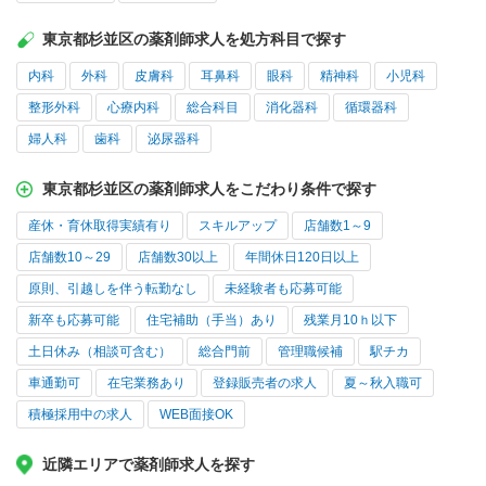
東京都杉並区の薬剤師求人を処方科目で探す
内科
外科
皮膚科
耳鼻科
眼科
精神科
小児科
整形外科
心療内科
総合科目
消化器科
循環器科
婦人科
歯科
泌尿器科
東京都杉並区の薬剤師求人をこだわり条件で探す
産休・育休取得実績有り
スキルアップ
店舗数1～9
店舗数10～29
店舗数30以上
年間休日120日以上
原則、引越しを伴う転勤なし
未経験者も応募可能
新卒も応募可能
住宅補助（手当）あり
残業月10ｈ以下
土日休み（相談可含む）
総合門前
管理職候補
駅チカ
車通勤可
在宅業務あり
登録販売者の求人
夏～秋入職可
積極採用中の求人
WEB面接OK
近隣エリアで薬剤師求人を探す