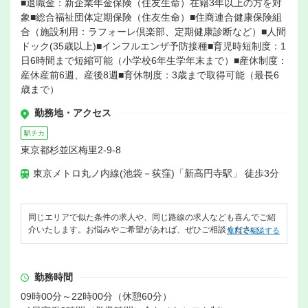
■退職金：新企業年金保険（住友生命）在籍3年以上の方を対
象■総合福祉団体定期保険（住友生命）■住商連合健康保険組
合（施設利用：ラフォーレ倶楽部、定期健康診断など）■人間
ドック(35歳以上)■インフルエンザ予防接種■育児時短制度：1
日6時間まで短縮可能（小学校6年生学年末まで）■産休制度：
産休産前6週、産後8週■育休制度：3歳まで取得可能（最長6
歳まで）
勤務地・アクセス
駅チカ
東京都杉並区梅里2-9-8
東京メトロ丸ノ内線(池袋－荻窪)「新高円寺駅」 徒歩3分
同じエリアで似た条件の求人や、同じ路線の求人なども喜んでご紹
介いたします。お悩みやご希望があれば、ぜひご相談ください。
無料で相談する
勤務時間
09時00分～22時00分（休憩60分）