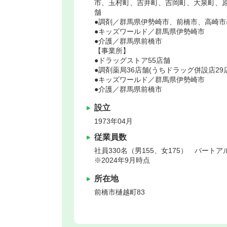
市、玉村町、吉井町、吉岡町、大泉町、原
舗
●調剤／群馬県伊勢崎市、前橋市、高崎市に
●キッズワールド／群馬県伊勢崎市
●介護／群馬県前橋市
【事業所】
●ドラッグストア55店舗
●調剤薬局36店舗(うちドラッグ併設店29
●キッズワールド／群馬県伊勢崎市
●介護／群馬県前橋市
設立
1973年04月
従業員数
社員330名（男155、女175） パートア
※2024年9月時点
所在地
前橋市
樋越町83