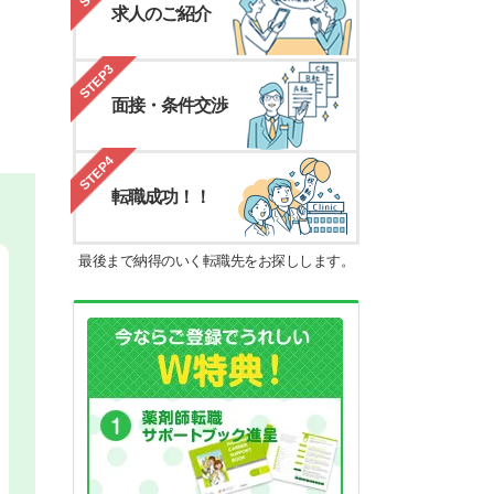
求人のご紹介
STEP3
面接・条件交渉
STEP4
転職成功！！
最後まで納得のいく転職先をお探しします。