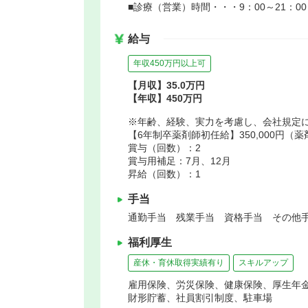
■診療（営業）時間・・・9：00～21：00
給与
年収450万円以上可
【月収】35.0万円
【年収】450万円
※年齢、経験、実力を考慮し、会社規定
【6年制卒薬剤師初任給】350,000円（薬
賞与（回数）：2
賞与用補足：7月、12月
昇給（回数）：1
手当
通勤手当 残業手当 資格手当 その他手
福利厚生
産休・育休取得実績有り
スキルアップ
雇用保険、労災保険、健康保険、厚生年
財形貯蓄、社員割引制度、駐車場