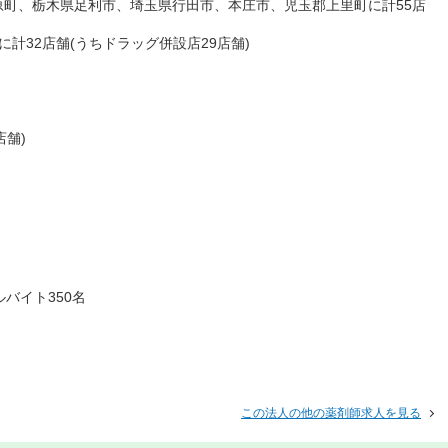
町、栃木県足利市、埼玉県行田市、本庄市、児玉郡上里町に計55店
計32店舗(うちドラッグ併設店29店舗)
店舗)
ルバイト350名
この法人の他の薬剤師求人を見る