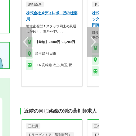
調剤薬局
ドラッグストア（調剤併設
株式会社メディレボ 匠の杜薬
株式会社マツモトキヨシ 
局
ッグストア マツモトキヨシ
田長野店
地域密着型！スタッフ同士の風通
しが良く、働きやすい…
自分らしく働く。それが、い
事の第一歩。選択的週…
【時給】2,000円～2,200円
【年収】458万円～70
埼玉県 行田市
埼玉県 行田市
ＪＲ高崎線 吹上(埼玉)駅
秩父鉄道 東行田駅
近隣の同じ路線の別の薬剤師求人
正社員
正社員
ドラッグストア（調剤併設）
ドラッグストア（調剤併設