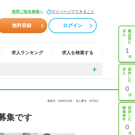
採用ご担当者様へ
マイページでできること
無料登録
ログイン
1
求人ランキング
求人を検索する
0
更新日：2024/11/09
求人番号：257912
募集です
0