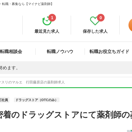
人・転職・募集なら【マイナビ薬剤師】
1
0
最近見た求人
保存した求人
転職相談会
転職ノウハウ
転職お役立ちガイド
努めます。
クスリのマルエ 行田藤原店の薬剤師求人
正社員
ドラッグストア（OTCのみ）
密着のドラッグストアにて薬剤師の