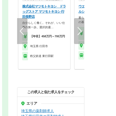
株式会社マツモトキヨシ ドラ
ウエルシア薬局株式会社 
ッグストア マツモトキヨシ 行
ルシア行田佐間店
田長野店
暮らしを支える仕事だから、
の暮らしも大切に。業…
自分らしく働く。それが、いい仕
事の第一歩。選択的週…
【月収】33.5万円
【年収】515万円～65
【年収】458万円～700万円
埼玉県 行田市
埼玉県 行田市
秩父鉄道 行田市駅
秩父鉄道 東行田駅
この求人と似た求人をチェック
エリア
埼玉県の薬剤師求人