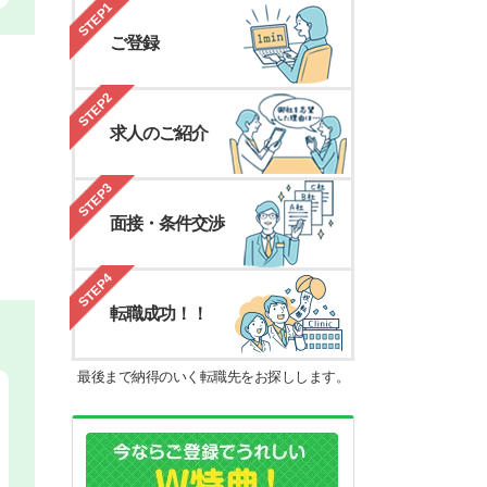
STEP1
ご登録
STEP2
求人のご紹介
STEP3
面接・条件交渉
STEP4
転職成功！！
最後まで納得のいく転職先をお探しします。