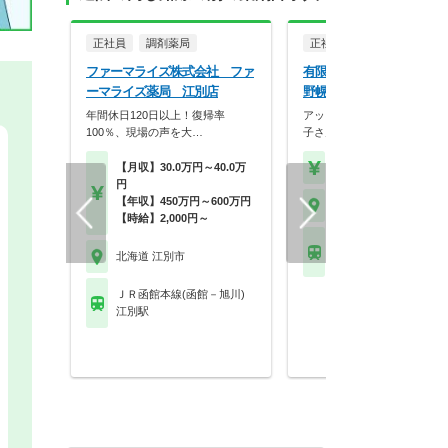
正社員
調剤薬局
正社員
調剤薬局
ファーマライズ株式会社 ファ
有限会社西岡メディカル
ーマライズ薬局 江別店
野幌店
年間休日120日以上！復帰率
アットホームな雰囲気の職場
100％、現場の声を大…
子さんをお持ちのスタ…
【月収】30.0万円～40.0万
【年収】450万円～60
円
【年収】450万円～600万円
北海道 江別市
【時給】2,000円～
ＪＲ函館本線(函館－旭
北海道 江別市
野幌駅
ＪＲ函館本線(函館－旭川)
江別駅