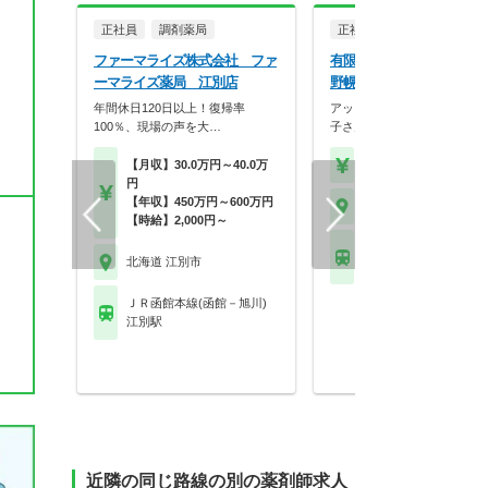
正社員
調剤薬局
正社員
調剤薬局
ファーマライズ株式会社 ファ
有限会社西岡メディカル
ーマライズ薬局 江別店
野幌店
年間休日120日以上！復帰率
アットホームな雰囲気の職場
100％、現場の声を大…
子さんをお持ちのスタ…
【月収】30.0万円～40.0万
【年収】450万円～60
円
【年収】450万円～600万円
北海道 江別市
【時給】2,000円～
ＪＲ函館本線(函館－旭
北海道 江別市
野幌駅
ＪＲ函館本線(函館－旭川)
江別駅
近隣の同じ路線の別の薬剤師求人