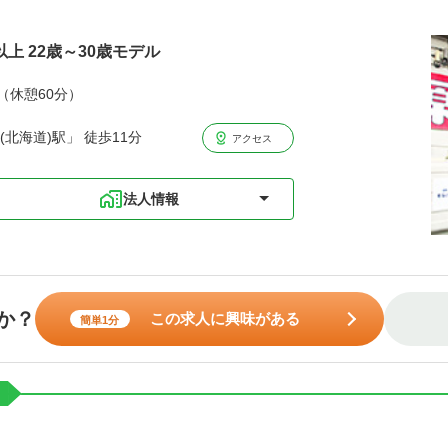
以上 22歳～30歳モデル
分（休憩60分）
北海道)駅」 徒歩11分
アクセス
法人情報
か？
この求人に興味がある
簡単1分