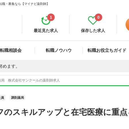
・転職・募集なら【マイナビ薬剤師】
1
0
最近見た求人
保存した求人
転職相談会
転職ノウハウ
転職お役立ちガイド
努めます。
薬局 株式会社サンクールの薬剤師求人
社員
調剤薬局
フのスキルアップと在宅医療に重点
。