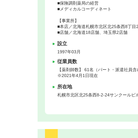
■保険調剤薬局の経営
■メディカルコーディネート
【事業所】
■本店／北海道札幌市北区北25条西8丁目2
■店舗／北海道18店舗、埼玉県2店舗
設立
1997年03月
従業員数
【薬剤師数】 61名（パート・派遣社員含
※2021年4月1日現在
所在地
札幌市北区
北25条西8‐2‐24サンクールビ