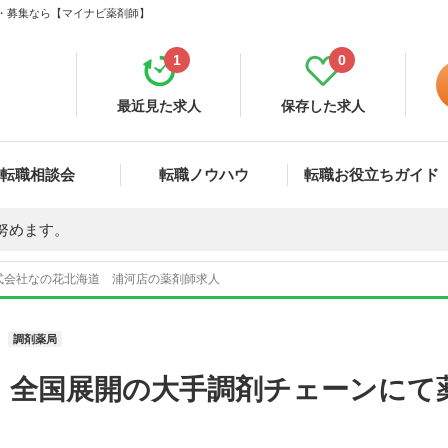
職・募集なら【マイナビ薬剤師】
1
0
最近見た求人
保存した求人
転職相談会
転職ノウハウ
転職お役立ちガイド
努めます。
式会社なの花北海道 浦河店の薬剤師求人
調剤薬局
 全国展開の大手調剤チェーンにて