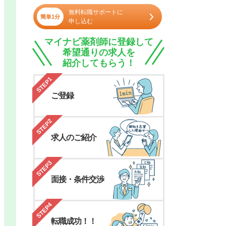
無料転職サポートに
簡単1分
申し込む
マイナビ薬剤師に登録して
希望通りの求人を
紹介してもらう！
STEP1
ご登録
STEP2
求人のご紹介
STEP3
面接・条件交渉
STEP4
転職成功！！